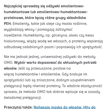
Najczęściej sprawdzą się odżywki emolientowo-
humektantowe lub emolientowo-humektantowo-
proteinowe, które łączą różne grupy składników
PEH.
Emolienty, takie jak oleje czy masła roślinne,
wygładzają włosy i pomagają zatrzymać
nawilżenie. Humektanty, np. gliceryna, aloes czy kwas
hialuronowy, wiążą wodę we włosach, a proteiny wspierają
odbudowę osłabionych pasm i poprawiają ich sprężystość.
Nie ma jednak jednej, uniwersalnej odżywki do metody
OMO.
Wybór warto dopasować do aktualnych potrzeb
włosów
. Jeśli są przesuszone, postaw na
więcej humektantów i emolientów. Gdy brakuje im
sprężystości lub są zniszczone, dobrym uzupełnieniem
pielęgnacji będą również proteiny. To właśnie elastyczność
sprawia, że metoda OMO tak dobrze wpisuje się w zasady
świadomej pielęgnacji.
Przeczytaj także:
Najlepsza maska do włosów. Hity do