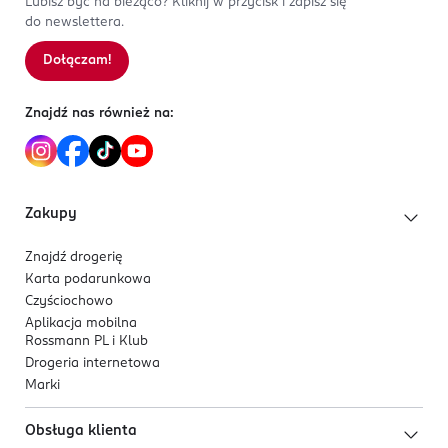
Lubisz być na bieżąco? Kliknij w przycisk i zapisz się
do newslettera.
Dołączam!
Znajdź nas również na:
Zakupy
Znajdź drogerię
Karta podarunkowa
Czyściochowo
Aplikacja mobilna
Rossmann PL i Klub
Drogeria internetowa
Marki
Obsługa klienta