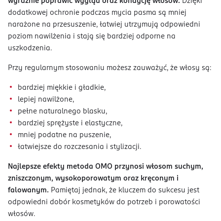
wyraźnie poprawić wygląd oraz kondycję włosów.
Dzięki
dodatkowej ochronie podczas mycia pasma są mniej
narażone na przesuszenie, łatwiej utrzymują odpowiedni
poziom nawilżenia i stają się bardziej odporne na
uszkodzenia.
Przy regularnym stosowaniu możesz zauważyć, że włosy są:
bardziej miękkie i gładkie,
lepiej nawilżone,
pełne naturalnego blasku,
bardziej sprężyste i elastyczne,
mniej podatne na puszenie,
łatwiejsze do rozczesania i stylizacji.
Najlepsze efekty metoda OMO przynosi włosom suchym,
zniszczonym, wysokoporowatym oraz kręconym i
falowanym.
Pamiętaj jednak, że kluczem do sukcesu jest
odpowiedni dobór kosmetyków do potrzeb i porowatości
włosów.