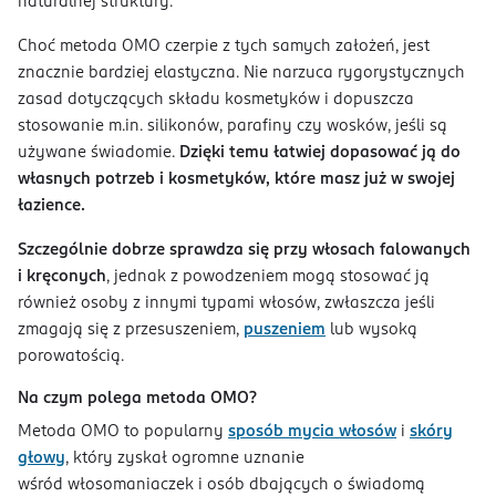
naturalnej struktury.
Choć metoda OMO czerpie z tych samych założeń, jest
znacznie bardziej elastyczna. Nie narzuca rygorystycznych
zasad dotyczących składu kosmetyków i dopuszcza
stosowanie m.in. silikonów, parafiny czy wosków, jeśli są
używane świadomie.
Dzięki temu łatwiej dopasować ją do
własnych potrzeb i kosmetyków, które masz już w swojej
łazience.
Szczególnie dobrze sprawdza się przy włosach falowanych
i kręconych
, jednak z powodzeniem mogą stosować ją
również osoby z innymi typami włosów, zwłaszcza jeśli
zmagają się z przesuszeniem,
puszeniem
lub wysoką
porowatością.
Na czym polega metoda OMO?
Metoda OMO to popularny
sposób mycia włosów
i
skóry
głowy
, który zyskał ogromne uznanie
wśród włosomaniaczek i osób dbających o świadomą