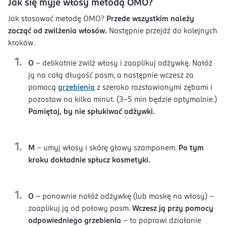
Jak się myje włosy metodą OMO?
Jak stosować metodę OMO?
Przede wszystkim należy
zacząć od zwilżenia włosów.
Następnie przejdź do kolejnych
kroków.
O
– delikatnie zwilż włosy i zaaplikuj odżywkę. Nałóż
ją na całą długość pasm, a następnie wczesz za
pomocą
grzebienia
z szeroko rozstawionymi zębami i
pozostaw na kilka minut. (3-5 min będzie optymalnie.)
Pamiętaj, by nie spłukiwać odżywki.
M
– umyj włosy i skórę głowy szamponem.
Po tym
kroku dokładnie spłucz kosmetyki.
O
– ponownie nałóż odżywkę (lub maskę na włosy) –
zaaplikuj ją od połowy pasm.
Wczesz ją przy pomocy
odpowiedniego grzebienia
– to poprawi działanie