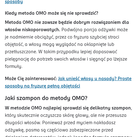
sposoby
Kiedy metoda OMO może się nie sprawdzić?
Metoda OMO nie zawsze będzie dobrym rozwiązaniem dla
włosów niskoporowatych.
Podwójna porcja odżywki może
je nadmiernie obciążyć, przez co fryzura szybciej straci
objętość, a włosy mogą wyglądać na oklapnięte lub
przetłuszczone. W takim przypadku lepiej dopasować
pielęgnację do potrzeb swoich włosów i sięgnąć po lżejsze
formuły.
Może Cię zainteresować:
Jak unieść włosy u nasady? Proste
sposoby na fryzurę pełną objętości
Jaki szampon do metody OMO?
W metodzie OMO najlepiej sprawdzi się delikatny szampon
,
który skutecznie oczyszcza skórę głowy, ale nie przesusza
długości włosów. Ponieważ przed myciem nakładasz
odżywkę, pasma są częściowo zabezpieczone przed