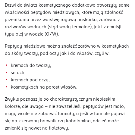
Drzwi do świata kosmetycznego dodatkowo otworzyły same
właściwości peptydów miedziowych, które mają zdolność
przenikania przez warstwę rogową naskórka, zarówno z
roztworów wodnych (stąd wody termalne), jak i z emulsji
typu olej w wodzie (O/W).
Peptydy miedziowe można znaleźć zarówno w kosmetykach
do skóry twarzy, pod oczy jak i do włosów, czyli w:
kremach do twarzy,
serach,
kremach pod oczy,
kosmetykach na porost włosów.
Zwykle poznasz je po charakterystycznym niebieskim
kolorze, ale uwaga – nie zawsze! Jeśli peptydów jest mało,
mogą wcale nie zabarwić formuły, a jeśli w formule pojawi
się np. czerwony barwnik czy kobalamina, odcień może
zmienić się nawet na fioletowy.