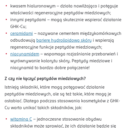
kwasem hialuronowym – działa nawilżająco i potęguje
właściwości regeneracyjne peptydów miedziowych;
innymi peptydami – mogą skutecznie wspierać działanie
GHK-Cu;
ceramidami
– nazywane cementem międzykomórkowych
odbudowują
barierę hydrolipidową skóry
i wspierają
regeneracyjne funkcje peptydów miedziowych;
niacynamidem
– wspomaga rozjaśnianie przebarwień i
wyrównywanie kolorytu skóry. Peptydy miedziowe i
niacynamid to bardzo dobre połączenie!
Z czy nie łączyć peptydów miedziowych?
Istnieją składniki, które mogą potęgować działanie
peptydów miedziowych, ale są też takie, które mogą je
osłabiać. Dlatego podczas stosowania kosmetyków z GHK-
Cu warto unikać takich składników, jak:
witamina C
– jednoczesne stosowanie obydwu
składników może sprawiać, że ich działanie będzie się