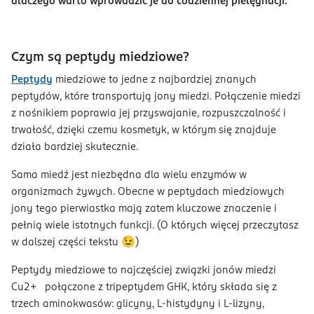
dlaczego warto wprowadzić je do codziennej pielęgnacji.
Czym są peptydy miedziowe?
Peptydy
miedziowe to jedne z najbardziej znanych
peptydów, które transportują jony miedzi. Połączenie miedzi
z nośnikiem poprawia jej przyswajanie, rozpuszczalność i
trwałość, dzięki czemu kosmetyk, w którym się znajduje
działa bardziej skutecznie.
Sama miedź jest niezbędna dla wielu enzymów w
organizmach żywych. Obecne w peptydach miedziowych
jony tego pierwiastka mają zatem kluczowe znaczenie i
pełnią wiele istotnych funkcji. (O których więcej przeczytasz
w dalszej części tekstu 😉)
Peptydy miedziowe to najczęściej związki jonów miedzi
Cu2+ połączone z tripeptydem GHK, który składa się z
trzech aminokwasów: glicyny, L-histydyny i L-lizyny,