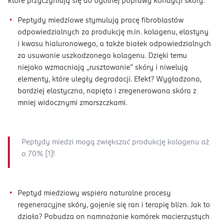
które przyczyniają się do ogólnej poprawy kondycji skóry.
Peptydy miedziowe stymulują pracę fibroblastów
odpowiedzialnych za produkcję m.in. kolagenu, elastyny
i kwasu hialuronowego, a także białek odpowiedzialnych
za usuwanie uszkodzonego kolagenu. Dzięki temu
niejako wzmacniają „rusztowanie” skóry i niwelują
elementy, które uległy degradacji. Efekt? Wygładzona,
bardziej elastyczna, napięta i zregenerowana skóra z
mniej widocznymi zmarszczkami.
Peptydy miedzi mogą zwiększać produkcję kolagenu aż
o 70% [1]!
Peptyd miedziowy wspiera naturalne procesy
regeneracyjne skóry, gojenie się ran i terapię blizn. Jak to
działa? Pobudza on namnażanie komórek macierzystych