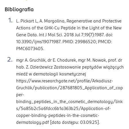
Bibliografia
L. Pickart L, A. Margolina, Regenerative and Protective
Actions of the GHK-Cu Peptide in the Light of the New
Gene Data. Int J Mol Sci. 2018 Jul 7;19(7):1987. doi:
10.3390/ijms19071987. PMID: 29986520; PMCID:
PMC6073405.
mgr A. Gruchlik, dr E. Chodurek, mgr M. Nowak, prof. dr
hab. Z. Dzierżewicz Zastosowanie peptydów wiążących
miedź w dermatologii kosmetycznej
https://www.researchgate.net/profile/Arkadiusz-
Gruchlik/publication/287681805_Application_of_cop
per-
binding_peptides_in_the_cosmetic_dermatology/link
s/5a85b2c5a6fdcc6b1a363b25/Application-of-
copper-binding-peptides-in-the-cosmetic-
dermatology.pdf [data dostępu: 03.09.25].