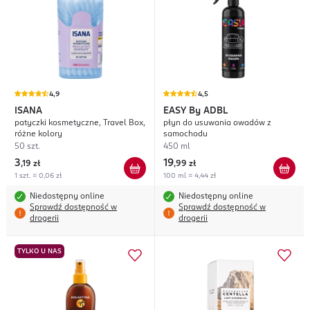
4,9
4,5
ISANA
EASY
By ADBL
patyczki kosmetyczne, Travel Box,
płyn do usuwania owadów z
różne kolory
samochodu
50 szt.
450 ml
3
19
,
19 zł
,
99 zł
1 szt. = 0,06 zł
100 ml = 4,44 zł
Niedostępny online
Niedostępny online
Sprawdź dostępność w
Sprawdź dostępność w
drogerii
drogerii
TYLKO U NAS