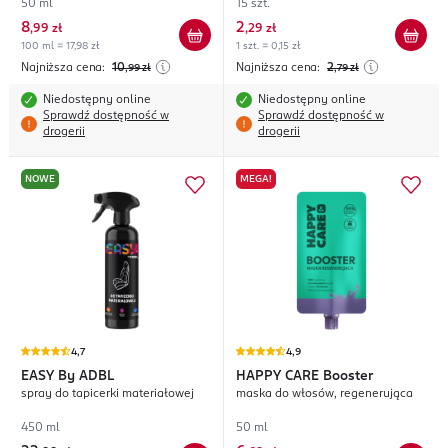
50 ml
15 szt.
8
2
,
99 zł
,
29 zł
100 ml = 17,98 zł
1 szt. = 0,15 zł
Najniższa cena:
10
Najniższa cena:
2
,99
zł
,79
zł
Niedostępny online
Niedostępny online
Sprawdź dostępność w
Sprawdź dostępność w
drogerii
drogerii
NOWE
MEGA!
4,7
4,9
EASY
By ADBL
HAPPY CARE
Booster
spray do tapicerki materiałowej
maska do włosów, regenerująca
450 ml
50 ml