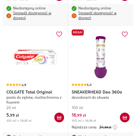
Niedostępny online
Niedostępny online
Sprawdź dostępność w
Sprawdź dostępność w
drogerii
drogerii
MEGA!
4,8
5,0
COLGATE
Total Original
SNEAKERHEAD
Deo 360o
pasta do zębów, multiochronna z
dezodorant do obuwia
fluorem
20 ml
100 ml
5
16
,
99 zł
,
99 zł
100 ml = 29,95 zł
100 ml = 16,99 zł
Najniższa cena:
24
,99
zł