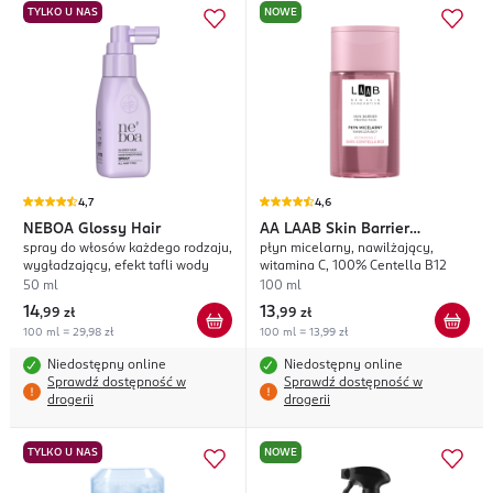
TYLKO U NAS
NOWE
4,7
4,6
NEBOA
Glossy Hair
AA
LAAB Skin Barrier
spray do włosów każdego rodzaju,
płyn micelarny, nawilżający,
Protection
wygładzający, efekt tafli wody
witamina C, 100% Centella B12
50 ml
100 ml
14
13
,
99 zł
,
99 zł
100 ml = 29,98 zł
100 ml = 13,99 zł
Niedostępny online
Niedostępny online
Sprawdź dostępność w
Sprawdź dostępność w
drogerii
drogerii
TYLKO U NAS
NOWE