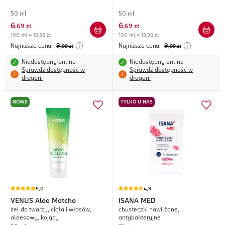
50 ml
50 ml
6
6
,
69 zł
,
69 zł
100 ml = 13,38 zł
100 ml = 13,38 zł
Najniższa cena:
9
Najniższa cena:
9
,99
zł
,99
zł
Niedostępny online
Niedostępny online
Sprawdź dostępność w
Sprawdź dostępność w
drogerii
drogerii
NOWE
TYLKO U NAS
5,0
4,9
VENUS
Aloe Matcha
ISANA MED
żel do twarzy, ciała i włosów,
chusteczki nawilżane,
aloesowy, kojący
antybakteryjne