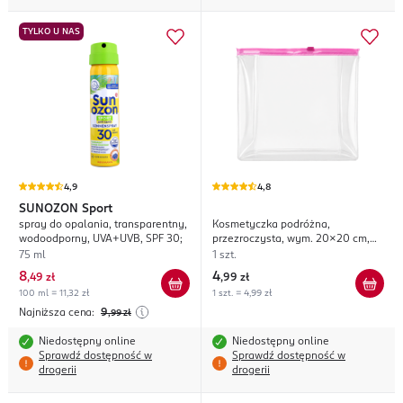
TYLKO U NAS
4,9
4,8
SUNOZON
Sport
spray do opalania, transparentny,
Kosmetyczka podróżna,
wodoodporny, UVA+UVB, SPF 30;
przezroczysta, wym. 20x20 cm,
różne kolory
75 ml
1 szt.
8
4
,
49 zł
,
99 zł
100 ml = 11,32 zł
1 szt. = 4,99 zł
Najniższa cena:
9
,99
zł
Niedostępny online
Niedostępny online
Sprawdź dostępność w
Sprawdź dostępność w
drogerii
drogerii