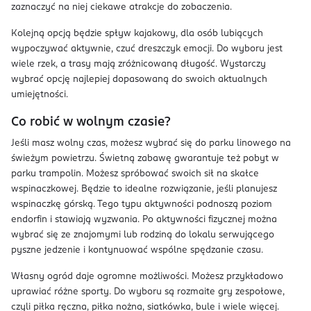
zaznaczyć na niej ciekawe atrakcje do zobaczenia.
Kolejną opcją będzie spływ kajakowy, dla osób lubiących
wypoczywać aktywnie, czuć dreszczyk emocji. Do wyboru jest
wiele rzek, a trasy mają zróżnicowaną długość. Wystarczy
wybrać opcję najlepiej dopasowaną do swoich aktualnych
umiejętności.
Co robić w wolnym czasie?
Jeśli masz wolny czas, możesz wybrać się do parku linowego na
świeżym powietrzu. Świetną zabawę gwarantuje też pobyt w
parku trampolin. Możesz spróbować swoich sił na skałce
wspinaczkowej. Będzie to idealne rozwiązanie, jeśli planujesz
wspinaczkę górską. Tego typu aktywności podnoszą poziom
endorfin i stawiają wyzwania. Po aktywności fizycznej można
wybrać się ze znajomymi lub rodziną do lokalu serwującego
pyszne jedzenie i kontynuować wspólne spędzanie czasu.
Własny ogród daje ogromne możliwości. Możesz przykładowo
uprawiać różne sporty. Do wyboru są rozmaite gry zespołowe,
czyli piłka ręczna, piłka nożna, siatkówka, bule i wiele więcej.