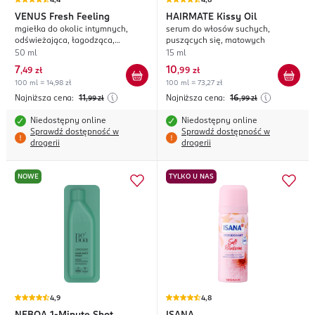
4,4
4,8
VENUS
Fresh Feeling
HAIRMATE
Kissy Oil
mgiełka do okolic intymnych,
serum do włosów suchych,
odświeżająca, łagodząca,
puszących się, matowych
wspierająca naturalne pH
50 ml
15 ml
7
10
,
49 zł
,
99 zł
100 ml = 14,98 zł
100 ml = 73,27 zł
Najniższa cena:
11
Najniższa cena:
16
,99
zł
,99
zł
Niedostępny online
Niedostępny online
Sprawdź dostępność w
Sprawdź dostępność w
drogerii
drogerii
NOWE
TYLKO U NAS
4,9
4,8