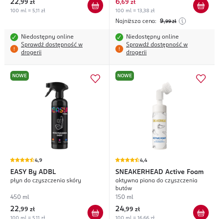
22
6
,
99 zł
,
69 zł
100 ml = 5,11 zł
100 ml = 13,38 zł
Najniższa cena:
9
,99
zł
Niedostępny online
Niedostępny online
Sprawdź dostępność w
Sprawdź dostępność w
drogerii
drogerii
NOWE
NOWE
4,9
4,4
EASY
By ADBL
SNEAKERHEAD
Active Foam
płyn do czyszczenia skóry
aktywna piana do czyszczenia
butów
450 ml
150 ml
22
24
,
99 zł
,
99 zł
100 ml = 5,11 zł
100 ml = 16,66 zł