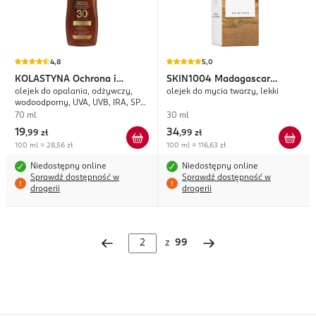
4,8
5,0
KOLASTYNA
Ochrona i
SKIN1004
Madagascar
olejek do opalania, odżywczy,
olejek do mycia twarzy, lekki
Opalanie
Centella
wodoodporny, UVA, UVB, IRA, SPF
30
70 ml
30 ml
19
34
,
99 zł
,
99 zł
100 ml = 28,56 zł
100 ml = 116,63 zł
Niedostępny online
Niedostępny online
Sprawdź dostępność w
Sprawdź dostępność w
drogerii
drogerii
z
99