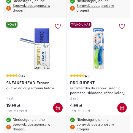
Niedostępny online
Niedostępny online
Sprawdź dostępność w
Sprawdź dostępność w
drogerii
drogerii
NOWE
TYLKO U NAS
3,7
4,8
SNEAKERHEAD
Eraser
PROKUDENT
gumka do czyszczenia butów
szczoteczka do zębów, średnia,
podróżna, składana, różne kolory
1 szt.
2 szt.
19
4
,
99 zł
,
99 zł
1 szt. = 19,99 zł
1 szt. = 2,50 zł
Niedostępny online
Niedostępny online
Sprawdź dostępność w
Sprawdź dostępność w
drogerii
drogerii