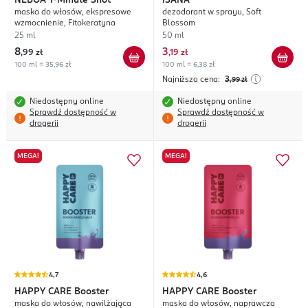
NEBOA
1-Minute Shot
ISANA
maska do włosów, ekspresowe
dezodorant w sprayu, Soft
wzmocnienie, Fitokeratyna
Blossom
25 ml
50 ml
8
3
,
99 zł
,
19 zł
100 ml = 35,96 zł
100 ml = 6,38 zł
Najniższa cena:
3
,99
zł
Niedostępny online
Niedostępny online
Sprawdź dostępność w
Sprawdź dostępność w
drogerii
drogerii
MEGA!
MEGA!
4,7
4,6
HAPPY CARE
Booster
HAPPY CARE
Booster
maska do włosów, nawilżająca
maska do włosów, naprawcza