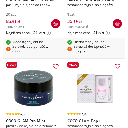
COCO GLAM
Black & White
BIAŁA PERŁA
White Glow
paski wybielające do zębów
zestaw do wybielania zębów
20 szt.
1 szt.
85
35
,
99 zł
,
99 zł
1 szt. = 4,30 zł
1 szt. = 35,99 zł
Najniższa cena:
126
Najniższa cena:
51
,99
zł
,99
zł
Niedostępny online
Niedostępny online
Sprawdź dostępność w
Sprawdź dostępność w
drogerii
drogerii
MEGA!
MEGA!
4,5
4,0
COCO GLAM
Pro Mint
COCO GLAM
Pap+
proszek do wybielania zębów, z
zestaw do wybielania zębów,