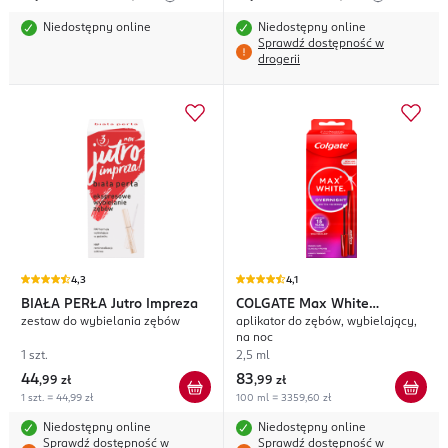
Niedostępny online
Niedostępny online
Sprawdź dostępność w
drogerii
4,3
4,1
BIAŁA PERŁA
Jutro Impreza
COLGATE
Max White
zestaw do wybielania zębów
aplikator do zębów, wybielający,
Overnight
na noc
1 szt.
2,5 ml
44
83
,
99 zł
,
99 zł
1 szt. = 44,99 zł
100 ml = 3359,60 zł
Niedostępny online
Niedostępny online
Sprawdź dostępność w
Sprawdź dostępność w