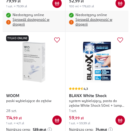
79
52
,
99 zł
,
99 zł
1 szt. = 79,99 zł
100 ml = 176,63 zł
Niedostępny online
Niedostępny online
Sprawdź dostępność w
Sprawdź dostępność w
drogerii
drogerii
TYLKO ONLINE
4,3
WOOM
BLANX
White Shock
paski wybielające do zębów
system wybielający, pasta do
zębów White Shock 50ml + lampa
Led Bite
28 szt.
1 szt.
114
59
,
99 zł
,
99 zł
1 szt. = 4,11 zł
1 szt. = 59,99 zł
Najniższa cena:
139
Najniższa cena:
74
,99
zł
,99
zł