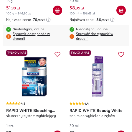
15 g
30 ml
51
58
,
99 zł
,
99 zł
100 g = 346,60 zł
100 ml = 196,63 zł
Najniższa cena:
76
Najniższa cena:
86
,99
zł
,99
zł
Niedostępny online
Niedostępny online
Sprawdź dostępność w
Sprawdź dostępność w
drogerii
drogerii
TYLKO U NAS
TYLKO U NAS
4,5
4,4
RAPID WHITE
Bleaching
RAPID WHITE
Beauty White
skuteczny system wybielający
serum do wybielania zębów
Power Set
1 szt.
30 ml