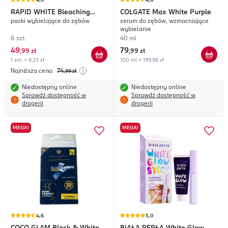
4,6
4,6
RAPID WHITE
Bleaching
COLGATE
Max White Purple
paski wybielające do zębów
serum do zębów, wzmacniające
Strips
wybielanie
6 szt.
40 ml
49
79
,
99 zł
,
99 zł
1 szt. = 8,33 zł
100 ml = 199,98 zł
Najniższa cena:
74
,99
zł
Niedostępny online
Niedostępny online
Sprawdź dostępność w
Sprawdź dostępność w
drogerii
drogerii
MEGA!
MEGA!
4,6
5,0