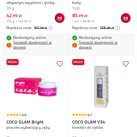
aktywnym węgielem i glinką
biały
bentonitową
30 g
1 szt.
42
85
,
99 zł
,
99 zł
100 g = 143,30 zł
1 szt. = 85,99 zł
Najniższa cena:
60
Najniższa cena:
126
,99
zł
,99
zł
Niedostępny online
Niedostępny online
Sprawdź dostępność w
Sprawdź dostępność w
drogerii
drogerii
MEGA!
MEGA!
4,6
4,7
COCO GLAM
Bright
COCO GLAM
V34
proszek wybielający zęby
korektor do zębów