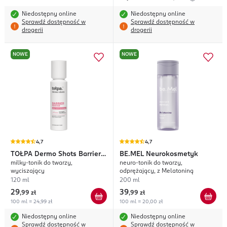
Niedostępny online
Niedostępny online
Sprawdź dostępność w
Sprawdź dostępność w
drogerii
drogerii
NOWE
NOWE
4,7
4,7
TOŁPA
Dermo Shots Barrier
BE.MEL
Neurokosmetyk
milky-tonik do twarzy,
neuro-tonik do twarzy,
Rescue
wyciszający
odprężający, z Melatoniną
120 ml
200 ml
29
39
,
99 zł
,
99 zł
100 ml = 24,99 zł
100 ml = 20,00 zł
Niedostępny online
Niedostępny online
Sprawdź dostępność w
Sprawdź dostępność w