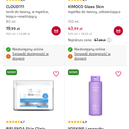
4,8
4,9
CLOUD111
KIMOCO
Glass Skin
tonik do twarzy, w mgiełce,
mgiełka do twarzy, odświeżająca
kojąco-nawilżający
80 ml
150 ml
19
43
,
99 zł
,
99 zł
100 ml = 24,99 zł
100 ml = 29,33 zł
Najniższa cena:
67
,99
zł
Niedostępny online
Niedostępny online
Sprawdź dostępność w
Sprawdź dostępność w
drogerii
drogerii
NOWE
NOWE
4,7
4,9