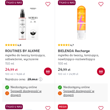
TYLKO U NAS
TYLKO U NAS
4,8
4,7
ROUTINES BY ALKMIE
BIELENDA
Recharge
mgiełka do twarzy tonizująca,
mgiełka do twarzy, tonizująca,
odświeżenie, wyciszenie
nawilżająco-rozświetlająca
150 ml
100 ml
24
24
,
99 zł
,
99 zł
100 ml = 16,66 zł
100 ml = 24,99 zł
Najniższa cena:
29
,99
zł
Niedostępny online
Niedostępny online
Sprawdź dostępność w
Sprawdź dostępność w
drogerii
drogerii
TYLKO U NAS
MEGA!