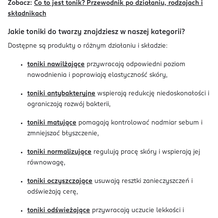
Zobacz:
Co to jest tonik? Przewodnik po działaniu, rodzajach i
składnikach
Jakie toniki do twarzy znajdziesz w naszej kategorii?
Dostępne są produkty o różnym działaniu i składzie:
toniki nawilżające
przywracają odpowiedni poziom
nawodnienia i poprawiają elastyczność skóry,
toniki antybakteryjne
wspierają redukcję niedoskonałości i
ograniczają rozwój bakterii,
toniki matujące
pomagają kontrolować nadmiar sebum i
zmniejszać błyszczenie,
toniki normalizujące
regulują pracę skóry i wspierają jej
równowagę,
toniki oczyszczające
usuwają resztki zanieczyszczeń i
odświeżają cerę,
toniki odświeżające
przywracają uczucie lekkości i