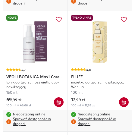
drogerii
drogerii
NOWE
TYLKO U NAS
4,7
4,8
VEOLI BOTANICA
Maxi Care
FLUFF
tonik do twarzy, rozświetlająco-
mgiełka do twarzy, nawilżająca,
Light-Up
nawilżający
Wanilia
150 ml
100 ml
69
17
,
99 zł
,
99 zł
100 ml = 46,66 zł
100 ml = 17,99 zł
Niedostępny online
Niedostępny online
Sprawdź dostępność w
Sprawdź dostępność w
drogerii
drogerii