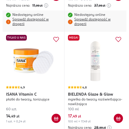
Najniższa cena:
11
Najniższa cena:
37
,99
zł
,99
zł
Niedostępny online
Niedostępny online
Sprawdź dostępność w
Sprawdź dostępność w
drogerii
drogerii
TYLKO U NAS
MEGA!
4,9
4,8
ISANA
Vitamin C
BIELENDA
Glaze & Glow
płatki do twarzy, tonizujące
mgiełka do twarzy rozświetlająco-
nawilżająca
60 szt.
100 ml
14
17
,
49 zł
,
49 zł
1 szt. = 0,24 zł
100 ml = 17,49 zł
Najniższa cena:
28
,99
zł