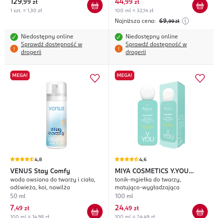
129
44
,
99 zł
,
99 zł
1 szt. = 1,30 zł
100 ml = 32,14 zł
Najniższa cena:
69
,99
zł
Niedostępny online
Niedostępny online
Sprawdź dostępność w
Sprawdź dostępność w
drogerii
drogerii
MEGA!
MEGA!
4,8
4,6
VENUS
Stay Comfy
MIYA COSMETICS
Y.YOU
woda owsiana do twarzy i ciała,
tonik-mgiełka do twarzy,
stay.matte
odświeża, koi, nawilża
matująco-wygładzająca
50 ml
100 ml
7
24
,
49 zł
,
49 zł
100 ml = 14,98 zł
100 ml = 24,49 zł