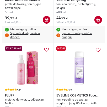
BIELENDA
Skin Clinic
YOSKINE
Longevity
płatki do twarzy, tonizująco-
tonik do twarzy, prebiotyczny,
Professional Kwas
nawilżające
kojący
Hialuronowy
50 szt.
400 ml
39
44
,
99 zł
,
99 zł
1 szt. = 0,80 zł
100 ml = 11,25 zł
Niedostępny online
Niedostępny online
Sprawdź dostępność w
Sprawdź dostępność w
drogerii
drogerii
TYLKO U NAS
MEGA!
4,9
4,9
FLUFF
EVELINE COSMETICS
Face
mgiełka do twarzy, odżywcza,
tonik-peeling do twarzy
Therapy Professional Clean
Malina
wygładzający, 8% kwasy: AHA,
Shot