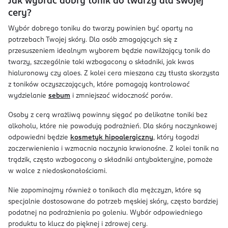
Jak wybrać dobry tonik do twarzy dla swojej
cery?
Wybór dobrego toniku do twarzy powinien być oparty na
potrzebach Twojej skóry. Dla osób zmagających się z
przesuszeniem idealnym wyborem będzie nawilżający tonik do
twarzy, szczególnie taki wzbogacony o składniki, jak kwas
hialuronowy czy aloes. Z kolei cera mieszana czy tłusta skorzysta
z toników oczyszczających, które pomagają kontrolować
wydzielanie
sebum
i zmniejszać widoczność porów.
Osoby z cerą wrażliwą powinny sięgać po delikatne toniki bez
alkoholu, które nie powodują podrażnień. Dla skóry naczynkowej
odpowiedni będzie
kosmetyk hipoalergiczny
, który łagodzi
zaczerwienienia i wzmacnia naczynia krwionośne. Z kolei tonik na
trądzik, często wzbogacony o składniki antybakteryjne, pomoże
w walce z niedoskonałościami.
Nie zapominajmy również o tonikach dla mężczyzn, które są
specjalnie dostosowane do potrzeb męskiej skóry, często bardziej
podatnej na podrażnienia po goleniu. Wybór odpowiedniego
produktu to klucz do pięknej i zdrowej cery.