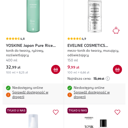
4,8
4,9
YOSKINE
Japan Pure Rice
EVELINE COSMETICS
tonik do twarzy, ryżowy,
mezo-tonik do twarzy, musujący,
Infusion
Niacinamide Super Pre-
rozświetlający
odświeżający
Needles
400 ml
150 ml
32
9
,
99 zł
,
99 zł
100 ml = 8,25 zł
100 ml = 6,66 zł
Najniższa cena:
15
,99
zł
Niedostępny online
Niedostępny online
Sprawdź dostępność w
Sprawdź dostępność w
drogerii
drogerii
TYLKO U NAS
TYLKO U NAS