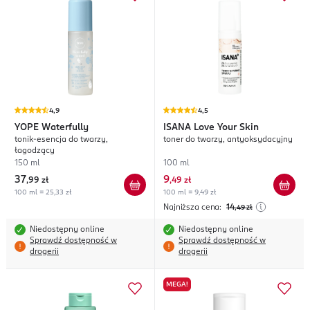
4,9
4,5
YOPE
Waterfully
ISANA
Love Your Skin
tonik-esencja do twarzy,
toner do twarzy, antyoksydacyjny
łagodzący
150 ml
100 ml
37
9
,
99 zł
,
49 zł
100 ml = 25,33 zł
100 ml = 9,49 zł
Najniższa cena:
14
,49
zł
Niedostępny online
Niedostępny online
Sprawdź dostępność w
Sprawdź dostępność w
drogerii
drogerii
MEGA!