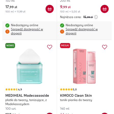
BHA, PHA
150 ml
200 ml
17
9
,
99 zł
,
99 zł
100 ml = 11,99 zł
100 ml = 5,00 zł
Najniższa cena:
15
,99
zł
Niedostępny online
Niedostępny online
Sprawdź dostępność w
Sprawdź dostępność w
drogerii
drogerii
NOWE
MEGA!
4,9
5,0
MEDIHEAL
Madecassoside
KIMOCO
Clean Skin
płatki do twarzy, tonizujące, z
tonik-pianka do twarzy
Madekasozydem
100 szt.
140 ml