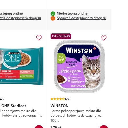
ostępny online
Niedostępny online
wdź dostępność w drogerii
Sprawdź dostępność w drogerii
TYLKO U NAS
4,9
4,9
 ONE
Sterilcat
WINSTON
łnoporcjowa mokra dla
karma pełnoporcjowa mokra dla
h kotów sterylizowanych i
dorosłych kotów, z dziczyzną w
nych, 2 x Łosoś z
sosie
100 g
ą, 2 x Indyk z Zieloną
1