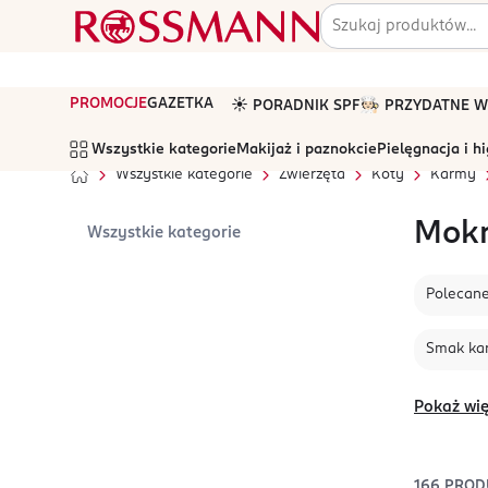
PROMOCJE
GAZETKA
☀️ PORADNIK SPF
🧑🏻‍🍳 PRZYDATNE
Wszystkie kategorie
Makijaż i paznokcie
Pielęgnacja i h
Wszystkie kategorie
Zwierzęta
Koty
Karmy
Mokr
Wszystkie kategorie
Polecan
Smak ka
Pokaż wię
166
PROD