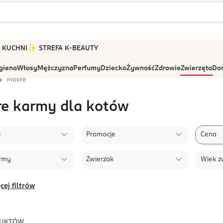
 W KUCHNI
✨ STREFA K-BEAUTY
igiena
Włosy
Mężczyzna
Perfumy
Dziecko
Żywność
Zdrowie
Zwierzęta
Dom
Mokre
e karmy dla kotów
e
Promocje
Cena
rmy
Zwierzak
Wiek z
cej filtrów
UKTÓW