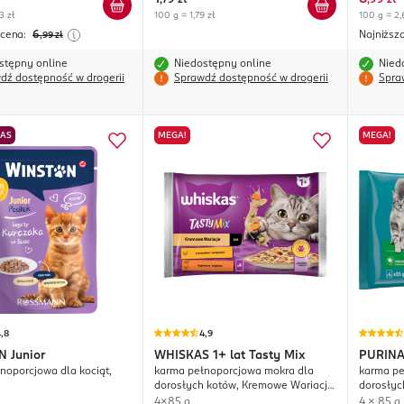
,
79 zł
,
99 zł
Fasolką,
3 zł
100 g = 1,79 zł
100 g = 2,
 cena:
6
Najniższ
,99
zł
stępny online
Niedostępny online
Nied
dź dostępność w drogerii
Sprawdź dostępność w drogerii
Spra
NAS
MEGA!
MEGA!
,8
4,9
N
Junior
WHISKAS
1+ lat Tasty Mix
PURINA
noporcjowa dla kociąt,
karma pełnoporcjowa mokra dla
karma pe
dorosłych kotów, Kremowe Wariacje,
dorosłyc
2 x Kurczak z Warzywami, 2 x
domu, 2 
4x85 g
4 x 85 g