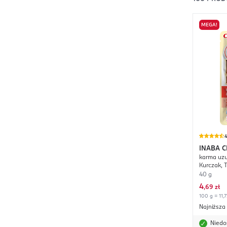
MEGA!
4
INABA C
karma uzu
Kurczak, 
40 g
4
,
69 zł
100 g = 11,7
Najniższa
Niedo