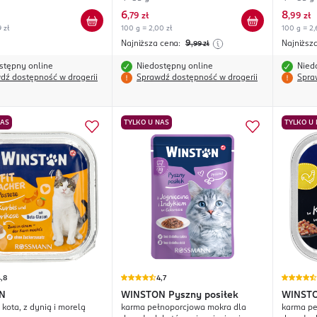
Jagnięcina z Indykiem, w sosie
x Tuńczy
6
8
,
79 zł
,
99 zł
 zł
100 g = 2,00 zł
100 g = 2,
Najniższa cena:
9
Najniższ
,99
zł
stępny online
Niedostępny online
Nied
dź dostępność w drogerii
Sprawdź dostępność w drogerii
Spra
NAS
TYLKO U NAS
TYLKO U
,8
4,7
N
WINSTON
Pyszny posiłek
WINST
kota, z dynią i morelą
karma pełnoporcjowa mokra dla
karma pe