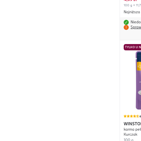
,
69 zł
100 g = 11,7
Najniższa
Niedo
Spraw
TYLKO U 
4
WINSTO
karma peł
Kurczak
100 g