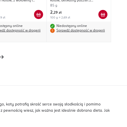
h kotów, z wołowiną i
kotów, delikatny pasztet z
 w sosie
kurczakiem
85 g
2
,
29 zł
9 zł
100 g = 2,69 zł
ostępny online
Niedostępny online
wdź dostępność w drogerii
Sprawdź dostępność w drogerii
o, koty potrafią skraść serce swoją słodkością i pomimo
 z pewnością wiesz, jak ważna jest idealnie dobrana dieta. Jak