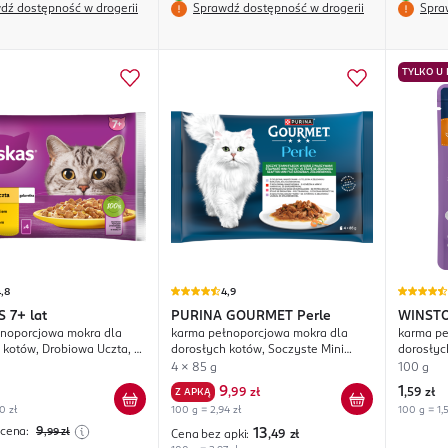
dź dostępność w drogerii
Sprawdź dostępność w drogerii
Spra
TYLKO U
,8
4,9
S
7+ lat
PURINA GOURMET
Perle
WINST
noporcjowa mokra dla
karma pełnoporcjowa mokra dla
karma pe
 kotów, Drobiowa Uczta, 2
dorosłych kotów, Soczyste Mini
dorosłyc
2 x Indyk, w galaretce
Fileciki z Warzywami, w Sosie
4 x 85 g
100 g
9
1
Z APKĄ
,
99 zł
,
59 zł
0 zł
100 g = 2,94 zł
100 g = 1,5
 cena:
9
,99
zł
13
Cena bez apki:
,49
zł