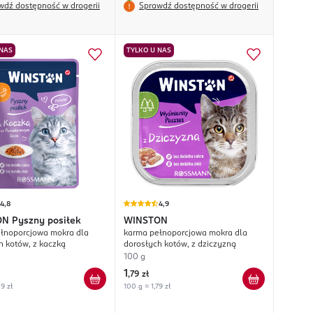
wdź dostępność w drogerii
Sprawdź dostępność w drogerii
 NAS
TYLKO U NAS
4,8
4,9
ON
Pyszny posiłek
WINSTON
łnoporcjowa mokra dla
karma pełnoporcjowa mokra dla
h kotów, z kaczką
dorosłych kotów, z dziczyzną
100 g
1
,
79 zł
9 zł
100 g = 1,79 zł