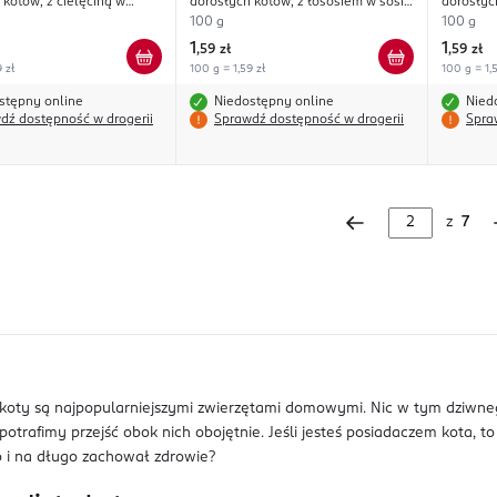
 kotów, z cielęciną w
dorosłych kotów, z łososiem w sosie
dorosłyc
e marchewkowej
szpinakowym
wątróbką
100 g
100 g
1
1
,
59 zł
,
59 zł
 zł
100 g = 1,59 zł
100 g = 1,5
stępny online
Niedostępny online
Nied
dź dostępność w drogerii
Sprawdź dostępność w drogerii
Spra
z
7
e koty są najpopularniejszymi zwierzętami domowymi. Nic w tym dziwneg
otrafimy przejść obok nich obojętnie. Jeśli jesteś posiadaczem kota, to
 i na długo zachował zdrowie?