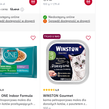
,
79 zł
 w sosie
64 zł
100 g = 1,79 zł
a cena:
13
,49
zł
ostępny online
Niedostępny online
wdź dostępność w drogerii
Sprawdź dostępność w drogerii
TYLKO U NAS
4,8
4,8
 ONE
Indoor Formula
WINSTON
Gourmet
łnoporcjowa mokra dla
karma pełnoporcjowa mokra dla
h kotów przebywających w
dorosłych kotów, z pasztetem z
x Cielęcina z Marchewką, 2
dziczyzny na galaretce
100 g