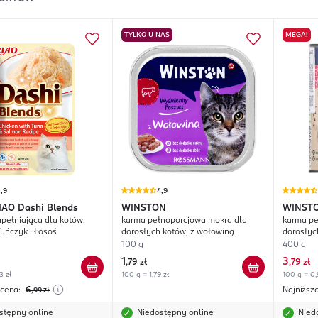
TYLKO U NAS
MEGA!
,9
4,9
IAO
Dashi Blends
WINSTON
WINST
pełniająca dla kotów,
karma pełnoporcjowa mokra dla
karma pe
Tuńczyk i Łosoś
dorosłych kotów, z wołowiną
dorosłyc
kurczaki
100 g
400 g
1
3
,
79 zł
,
79 zł
3 zł
100 g = 1,79 zł
100 g = 0,
 cena:
6
Najniższ
,99
zł
stępny online
Niedostępny online
Nied