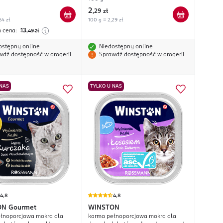
k z Zieloną Fasolką, w sosie
2
,
29 zł
64 zł
100 g = 2,29 zł
a cena:
13
,49
zł
ostępny online
Niedostępny online
wdź dostępność w drogerii
Sprawdź dostępność w drogerii
 NAS
TYLKO U NAS
4,8
4,8
ON
Gourmet
WINSTON
łnoporcjowa mokra dla
karma pełnoporcjowa mokra dla