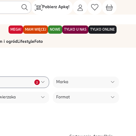
Pobierz Apkę!
MEGA!
MAM WIĘCEJ
NOWE
TYLKO U NAS
TYLKO ONLINE
 i ogród
Lifestyle
Foto
Marka
2
wierzaka
Format