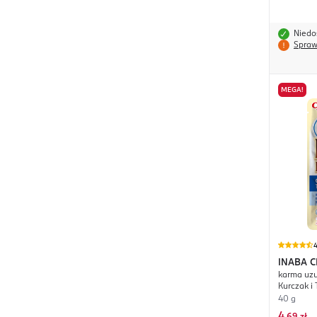
Niedo
Spraw
MEGA!
4
INABA C
karma uzu
Kurczak i
40 g
4