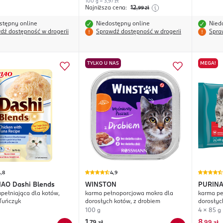
100 g = 3,97 zł
Najniższa cena:
12
,99
zł
stępny online
Niedostępny online
Nied
dź dostępność w drogerii
Sprawdź dostępność w drogerii
Spra
TYLKO U NAS
MEGA!
,8
4,9
IAO
Dashi Blends
WINSTON
PURINA
pełniająca dla kotów,
karma pełnoporcjowa mokra dla
karma pe
 Tuńczyk
dorosłych kotów, z drobiem
dorosłyc
kastrowa
100 g
4 x 85 g
Marchewk
1
8