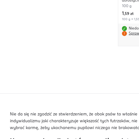
dorosłych
galaretc
100 g
1
,
59 zł
100 g = 1,59
Niedo
Spraw
Nie da się nie zgodzić ze stwierdzeniem, że obok psów to właśni
indywidualizmu jaki charakteryzuje większość tych futrzaków, nie p
wybrać karmę, żeby ukochanemu pupilowi niczego nie brakowało