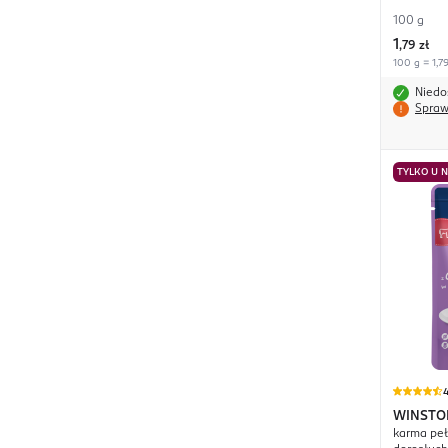
100 g
1
,
79 zł
100 g = 1,79
Niedo
Spraw
TYLKO U 
4
WINSTO
karma peł