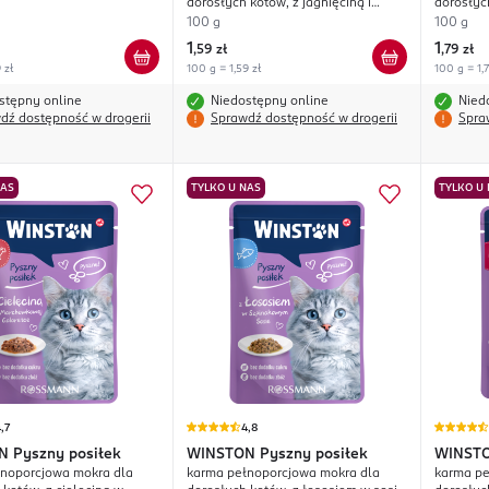
dorosłych kotów, z jagnięciną i
dorosłyc
indykiem
sosie m
100 g
100 g
1
1
,
59 zł
,
79 zł
 zł
100 g = 1,59 zł
100 g = 1,7
stępny online
Niedostępny online
Nied
dź dostępność w drogerii
Sprawdź dostępność w drogerii
Spra
NAS
TYLKO U NAS
TYLKO U
,7
4,8
N
Pyszny posiłek
WINSTON
Pyszny posiłek
WINST
noporcjowa mokra dla
karma pełnoporcjowa mokra dla
karma pe