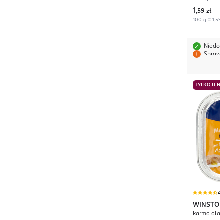
1
,
59 zł
100 g = 1,59
Niedo
Spraw
TYLKO U 
4
WINSTO
karma dla 