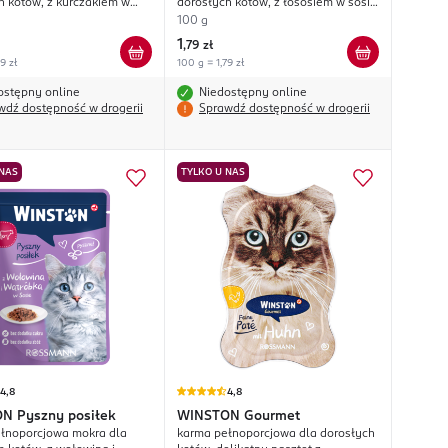
h kotów, z kurczakiem w
dorosłych kotów, z łososiem w sosie
archewkowym
ziołowym
100 g
1
,
79 zł
9 zł
100 g = 1,79 zł
ostępny online
Niedostępny online
wdź dostępność w drogerii
Sprawdź dostępność w drogerii
 NAS
TYLKO U NAS
4,8
4,8
ON
Pyszny posiłek
WINSTON
Gourmet
łnoporcjowa mokra dla
karma pełnoporcjowa dla dorosłych