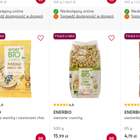
35 zł
100 g = 8,22 zł
100 g = 5,7
stępny online
Niedostępny online
Nied
dź dostępność w drogerii
Sprawdź dostępność w drogerii
Spra
NAS
TYLKO U NAS
TYLKO U
,8
4,8
O
ENERBIO
ENERBI
z wanilią i nasionami chia
owsiane crunchy
500 g
65 g
15
4
,
99 zł
,
79 zł