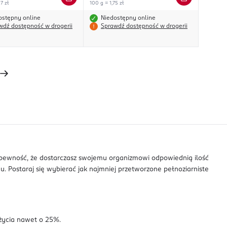
7 zł
100 g = 1,75 zł
ostępny online
Niedostępny online
wdź dostępność w drogerii
Sprawdź dostępność w drogerii
ć pewność, że dostarczasz swojemu organizmowi odpowiednią ilość
ostaraj się wybierać jak najmniej przetworzone pełnoziarniste
życia nawet o 25%.