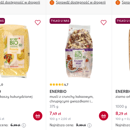
dź dostępność w drogerii
Sprawdź dostępność w drogerii
Spra
NAS
TYLKO U NAS
TYLKO U
5,0
4,7
O
ENERBIO
ENERBI
 kaszy kukurydzianej
musli z crunchy kakaowym,
ziarno or
chrupiącymi gwiazdkami i
truskawkami
375 g
1000 g
7
8
,
49 zł
,
29 zł
6 zł
100 g = 2,00 zł
100 g = 0,
 cena:
6
Najniższa cena:
9
Najniższ
,99
zł
,99
zł