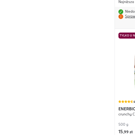
Najniższa
Niedo
Spraw
TYLKO U 
4
ENERBI
crunchy 
500 g
15
,
99 zł