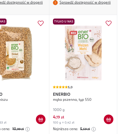
wdź dostępność w drogerii
Sprawdź dostępność w drogerii
 NAS
TYLKO U NAS
5,0
O
ENERBIO
kiszu
mąka pszenna, typ 550
1000 g
4
,
19 zł
83 zł
100 g = 0,42 zł
a cena:
10
Najniższa cena:
5
,99
zł
,59
zł