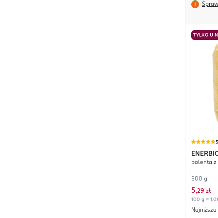
Spraw
TYLKO U 
ENERBI
polenta z
500 g
5
,
29 zł
100 g = 1,0
Najniższa