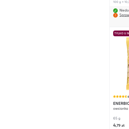
100 g = 10,
Niedo
Spraw
TYLKO U 
4
ENERBI
owsianka 
65 g
4
,
79 zł