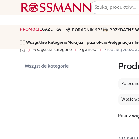
PROMOCJE
GAZETKA
☀️ PORADNIK SPF
🧑🏻‍🍳 PRZYDATNE
Wszystkie kategorie
Makijaż i paznokcie
Pielęgnacja i h
Wszystkie kategorie
Żywność
Produkty zbożow
Prod
Wszystkie kategorie
Polecan
Właściwo
Pokaż wię
287
PROD