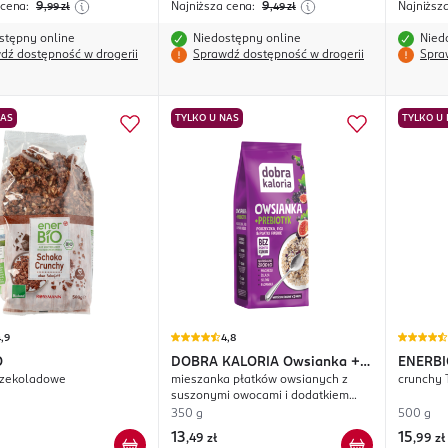
 cena:
9
Najniższa cena:
9
Najniższ
,99
zł
,49
zł
stępny online
Niedostępny online
Nied
dź dostępność w drogerii
Sprawdź dostępność w drogerii
Spra
NAS
TYLKO U NAS
TYLKO U
,9
4,8
O
DOBRA KALORIA
Owsianka +
ENERBI
Czekoladowe
mieszanka płatków owsianych z
crunchy
Probiotyk
suszonymi owocami i dodatkiem
Inuliny
350 g
500 g
13
15
,
49 zł
,
99 zł