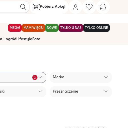
Pobierz Apkę!
MEGA!
MAM WIĘCEJ
NOWE
TYLKO U NAS
TYLKO ONLINE
 i ogród
Lifestyle
Foto
Marka
2
ski
Przeznaczenie