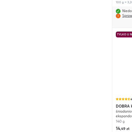
100 g = 3,2
Niedo
Spraw
TYLKO U 
4
DOBRA 
śniadani
Śniadan
ekspando
liofilizo
140 g
14
,
49 zł