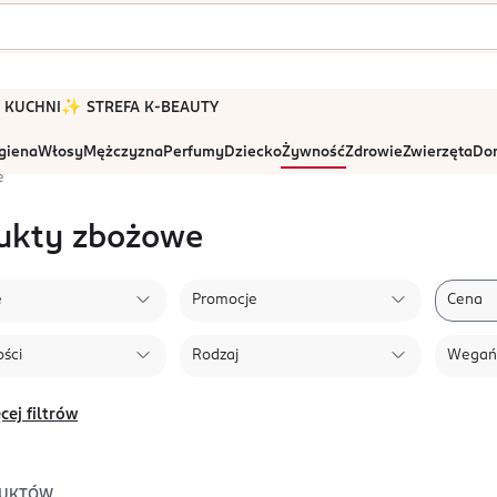
 W KUCHNI
✨ STREFA K-BEAUTY
igiena
Włosy
Mężczyzna
Perfumy
Dziecko
Żywność
Zdrowie
Zwierzęta
Dom
e
ukty zbożowe
e
Promocje
Cena
ści
Rodzaj
Wegań
cej filtrów
UKTÓW