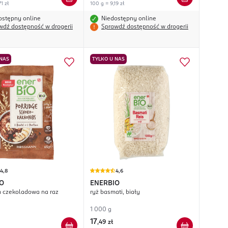
1 zł
100 g = 9,19 zł
ostępny online
Niedostępny online
wdź dostępność w drogerii
Sprawdź dostępność w drogerii
 NAS
TYLKO U NAS
4,8
4,6
O
ENERBIO
owsianka czekoladowa na raz
ryż basmati, biały
1 000 g
17
,
49 zł