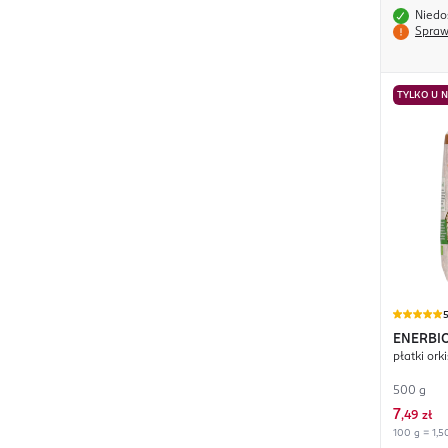
Niedo
Spraw
TYLKO U 
ENERBI
płatki or
500 g
7
,
49 zł
100 g = 1,5