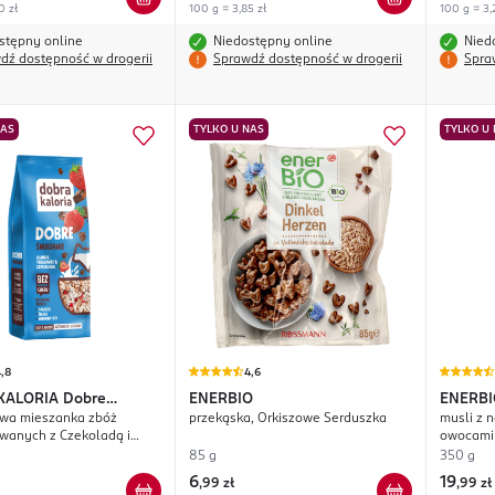
0 zł
100 g = 3,85 zł
100 g = 3,
stępny online
Niedostępny online
Nied
dź dostępność w drogerii
Sprawdź dostępność w drogerii
Spra
NAS
TYLKO U NAS
TYLKO U
,8
4,6
KALORIA
Dobre
ENERBIO
ENERBI
owa mieszanka zbóż
przekąska, Orkiszowe Serduszka
musli z 
ie
wanych z Czekoladą i
owocami
wanymi Truskawkami
85 g
350 g
6
19
,
99 zł
,
99 zł