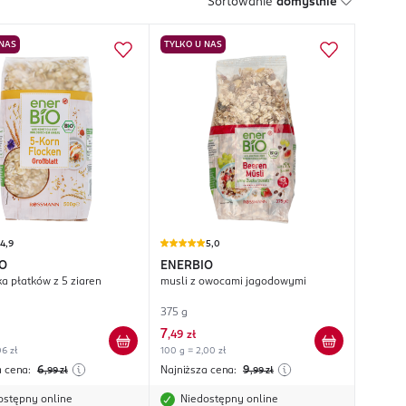
Sortowanie
domyślnie
 NAS
TYLKO U NAS
4,9
5,0
O
ENERBIO
a płatków z 5 ziaren
musli z owocami jagodowymi
375 g
7
,
49 zł
06 zł
100 g = 2,00 zł
a cena:
6
Najniższa cena:
9
,99
zł
,99
zł
ostępny online
Niedostępny online