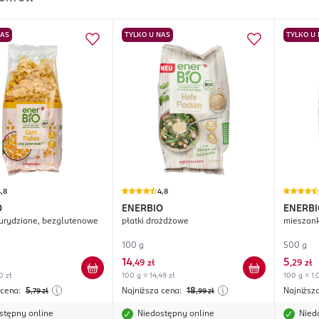
NAS
TYLKO U NAS
TYLKO U
,8
4,8
O
ENERBIO
ENERBI
kurydziane, bezglutenowe
płatki drożdżowe
mieszank
100 g
500 g
14
5
,
49 zł
,
29 zł
0 zł
100 g = 14,49 zł
100 g = 1,
 cena:
5
Najniższa cena:
18
Najniższ
,79
zł
,99
zł
stępny online
Niedostępny online
Nied