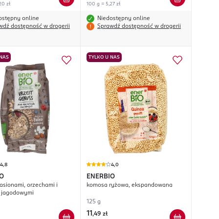
20 zł
100 g = 5,27 zł
ostępny online
Niedostępny online
wdź dostępność w drogerii
Sprawdź dostępność w drogerii
 NAS
TYLKO U NAS
4,8
4,0
O
ENERBIO
nasionami, orzechami i
komosa ryżowa, ekspandowana
 jagodowymi
125 g
11
,
49 zł