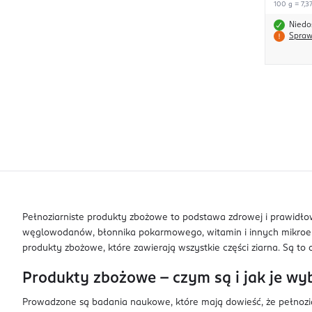
100 g = 7,37
Niedo
Spraw
Pełnoziarniste produkty zbożowe to podstawa zdrowej i prawidło
węglowodanów, błonnika pokarmowego, witamin i innych mikroele
produkty zbożowe, które zawierają wszystkie części ziarna. Są to ot
Produkty zbożowe – czym są i jak je wy
Prowadzone są badania naukowe, które mają dowieść, że pełnoz