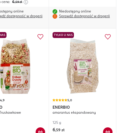
a cena:
6
,59
zł
ostępny online
Niedostępny online
wdź dostępność w drogerii
Sprawdź dostępność w drogerii
 NAS
TYLKO U NAS
4,9
5,0
O
ENERBIO
 Truskawkowe
amarantus ekspandowany
125 g
6
,
59 zł