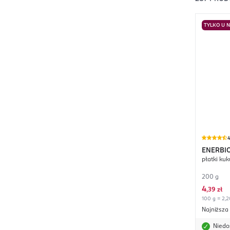
TYLKO U 
4
ENERBI
płatki ku
200 g
4
,
39 zł
100 g = 2,2
Najniższa
Niedo