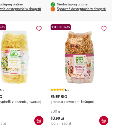
ostępny online
Niedostępny online
wdź dostępność w drogerii
Sprawdź dostępność w drogerii
 NAS
TYLKO U NAS
5,0
4,6
O
ENERBIO
pirelli z pszenicy twardej
granola z owocami leśnymi
500 g
18
,
99 zł
00 zł
100 g = 3,80 zł