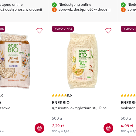
stępny online
Niedostępny online
Nied
dź dostępność w drogerii
Sprawdź dostępność w drogerii
Spra
NAS
TYLKO U NAS
TYLKO U
5,0
5,0
O
ENERBIO
ENERBI
kiszowe
ryż risotto, okrągłoziarnisty, Ribe
makaron s
500 g
500 g
7
4
,
29 zł
,
99 zł
0 zł
100 g = 1,46 zł
100 g = 1,