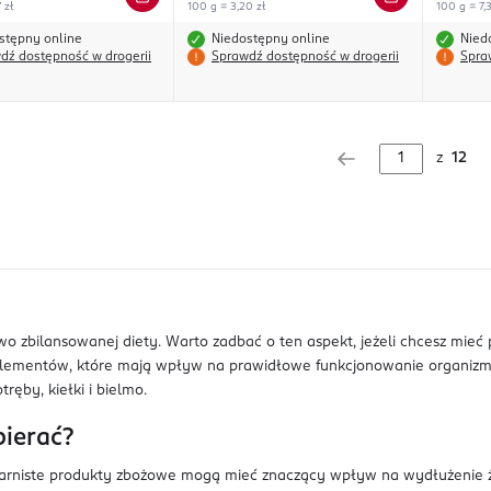
 zł
100 g = 3,20 zł
100 g = 7,3
stępny online
Niedostępny online
Nied
dź dostępność w drogerii
Sprawdź dostępność w drogerii
Spra
z
12
wo zbilansowanej diety. Warto zadbać o ten aspekt, jeżeli chcesz mie
mentów, które mają wpływ na prawidłowe funkcjonowanie organizmu. P
ręby, kiełki i bielmo.
bierać?
iarniste produkty zbożowe mogą mieć znaczący wpływ na wydłużenie 