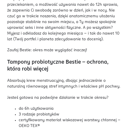
przeciekaniem, a możliwość używania nawet do 12h sprawia,
że zapewnia Ci swobodę zarówno w dzień, jak i w nocy. Nie
czuć go w trakcie noszenia, dzięki anatomicznemu ułożeniu
pozostaje stabilnie na swoim miejscu, a Ty możesz spokojnie
uprawiać seks i inne aktywności fizyczne. A po wszystkim?
Myjesz i odkładasz do kolejnego miesiąca – i tak do nawet 10
lat (Twój portfel i planeta zdecydowanie to docenią).
Zaufaj Bestie: okres może wyglądać inaczej!
Tampony probiotyczne Bestie – ochrona,
która robi więcej
Absorbują krew menstruacyjną, dbając jednocześnie o
naturalną równowagę stref intymnych i właściwe pH pochwy.
Jesteś gotowa na podwójne działanie w trakcie okresu?
do 6h użytkowania
3 rodzaje probiotyków
certyfikowany materiał wiskozowej warstwy chłonnej -
OEKO TEX®