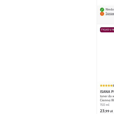
Niedo
Spraw
TYLKO U 
ISANA 
toner do 
Gloss
Ciemna W
150 ml
23
,
99 zł