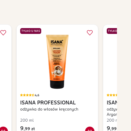
TYLKO U NAS
TYLKO U NAS
4,6
4,8
ISANA PROFESSIONAL
ISANA P
odżywka do włosów kręconych
odżywka do 
Arganowym
200 ml
200 ml
9
9
,
99 zł
,
99 zł