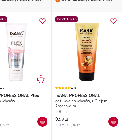
 NAS
TYLKO U NAS
4,7
4,8
PROFESSIONAL
Plex
ISANA PROFESSIONAL
o włosów
odżywka do włosów, z Olejem
Arganowym
200 ml
9
,
99 zł
1,59 zł
100 ml = 5,00 zł