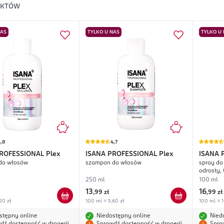
UKTÓW
NAS
TYLKO U NAS
TYLKO U
,8
4,7
PROFESSIONAL
Plex
ISANA PROFESSIONAL
Plex
ISANA 
do włosów
szampon do włosów
spray do
odrosty,
250 ml
100 ml
13
16
,
99 zł
,
99 zł
20 zł
100 ml = 5,60 zł
100 ml = 1
stępny online
Niedostępny online
Nied