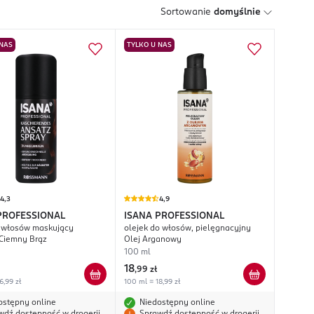
Sortowanie
domyślnie
 NAS
TYLKO U NAS
4,3
4,9
PROFESSIONAL
ISANA PROFESSIONAL
 włosów maskujący
olejek do włosów, pielęgnacyjny
 Ciemny Brąz
Olej Arganowy
100 ml
18
,
99 zł
6,99 zł
100 ml = 18,99 zł
ostępny online
Niedostępny online