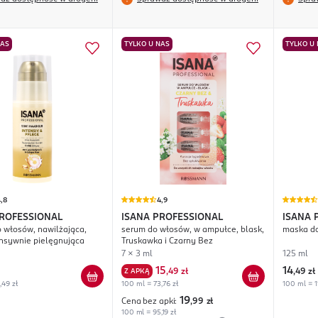
NAS
TYLKO U NAS
TYLKO U
,8
4,9
PROFESSIONAL
ISANA PROFESSIONAL
ISANA 
o włosów, nawilżająca,
serum do włosów, w ampułce, blask,
maska d
ensywnie pielęgnująca
Truskawka i Czarny Bez
7 x 3 ml
125 ml
15
14
Z APKĄ
,
49 zł
,
49 zł
,49 zł
100 ml = 73,76 zł
100 ml = 1
19
Cena bez apki:
,99
zł
100 ml = 95,19 zł