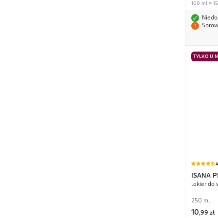
100 ml = 15
Niedo
Spraw
TYLKO U 
4
ISANA 
lakier do
250 ml
10
,
99 zł