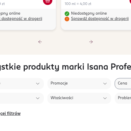
 zł
100 ml = 4,00 zł
ępny online
Niedostępny online
 dostępność w drogerii
Sprawdź dostępność w drogerii
stkie produkty marki Isana Profe
e
Promocje
Cena
Właściwości
Probl
cej filtrów