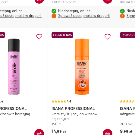
,99 zł
100 ml = 15,66 zł
100 ml = 4
stępny online
Niedostępny online
Nied
dź dostępność w drogerii
Sprawdź dostępność w drogerii
Spra
NAS
TYLKO U NAS
TYLKO U
,4
4,6
PROFESSIONAL
ISANA PROFESSIONAL
ISANA 
 włosów z Keratyną
krem stylizujący do włosów
odżywka
kręconych
150 ml
200 ml
14
9
,
99 zł
,
99 zł