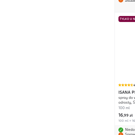
Spraw
TYLKO U 
4
ISANA 
spray do
odrosty, 
100 ml
16
,
99 zł
100 ml = 16
Niedo
Spraw