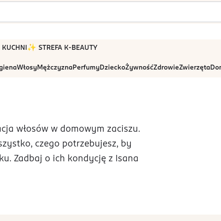
 W KUCHNI
✨ STREFA K-BEAUTY
igiena
Włosy
Mężczyzna
Perfumy
Dziecko
Żywność
Zdrowie
Zwierzęta
Dom
gnacja włosów w domowym zaciszu.
zystko, czego potrzebujesz, by
ku. Zadbaj o ich kondycję z Isana