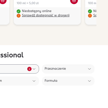
100 ml = 5,00 zł
100 ml = 5,00 
Niedostępny online
Niedostę
Sprawdź dostępność w drogerii
Sprawdź 
ssional
Przeznaczenie
2
em
Formuła