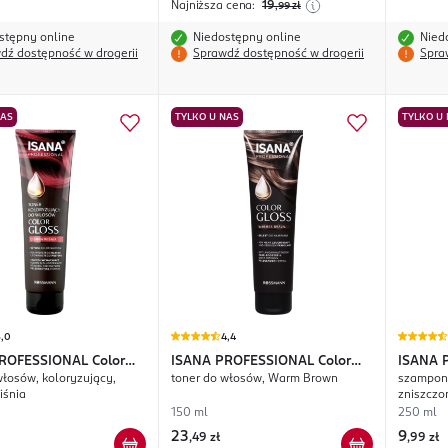
Najniższa cena:
19
,99
zł
stępny online
Niedostępny online
Nied
dź dostępność w drogerii
Sprawdź dostępność w drogerii
Spra
NAS
TYLKO U NAS
TYLKO U
5,0
4,4
PROFESSIONAL
Color
ISANA PROFESSIONAL
Color
ISANA 
włosów, koloryzujący,
toner do włosów, Warm Brown
szampon
Gloss
iśnia
zniszczo
150 ml
250 ml
23
9
,
49 zł
,
99 zł