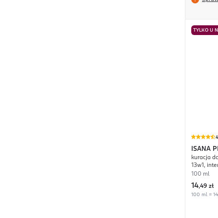
TYLKO U 
4
ISANA 
kuracja d
13w1, int
100 ml
14
,
49 zł
100 ml = 14