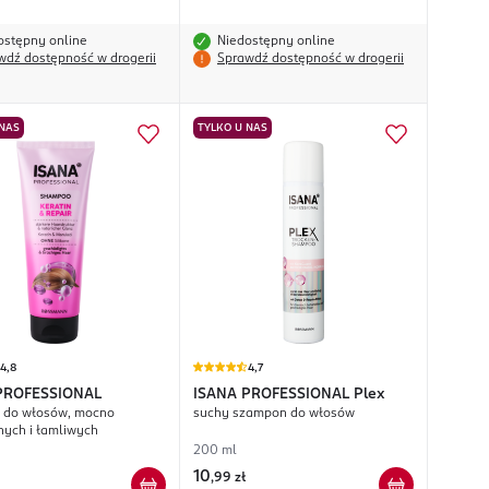
ostępny online
Niedostępny online
wdź dostępność w drogerii
Sprawdź dostępność w drogerii
 NAS
TYLKO U NAS
4,8
4,7
PROFESSIONAL
ISANA PROFESSIONAL
Plex
 do włosów, mocno
suchy szampon do włosów
nych i łamliwych
200 ml
10
,
99 zł