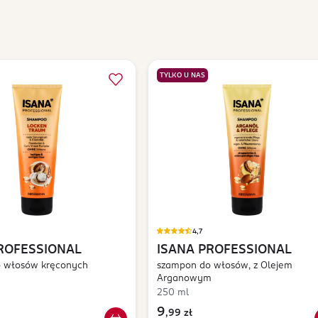
TYLKO U NAS
4,7
ROFESSIONAL
ISANA PROFESSIONAL
 włosów kręconych
szampon do włosów, z Olejem
Arganowym
250 ml
9
,
99 zł