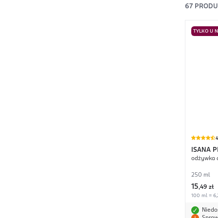
67
PROD
TYLKO U 
4
ISANA 
odżywka 
250 ml
15
,
49 zł
100 ml = 6,
Niedo