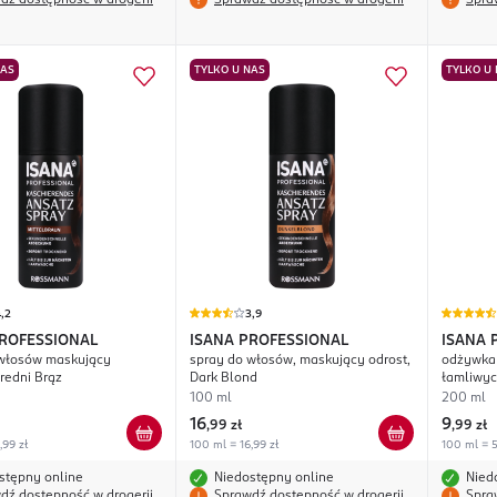
dź dostępność w drogerii
Sprawdź dostępność w drogerii
Spra
NAS
TYLKO U NAS
TYLKO U
,2
3,9
PROFESSIONAL
ISANA PROFESSIONAL
ISANA 
 włosów maskujący
spray do włosów, maskujący odrost,
odżywka 
Średni Brąz
Dark Blond
łamliwy
100 ml
200 ml
16
9
,
99 zł
,
99 zł
,99 zł
100 ml = 16,99 zł
100 ml = 5
stępny online
Niedostępny online
Nied
dź dostępność w drogerii
Sprawdź dostępność w drogerii
Spra