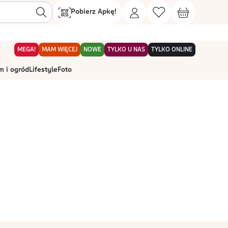
Pobierz Apkę!
MEGA!
MAM WIĘCEJ
NOWE
TYLKO U NAS
TYLKO ONLINE
 i ogród
Lifestyle
Foto