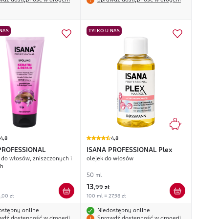
wdź dostępność w drogerii
Sprawdź dostępność w drogerii
 NAS
TYLKO U NAS
4,8
4,8
PROFESSIONAL
ISANA PROFESSIONAL
Plex
do włosów, zniszczonych i
olejek do włosów
ch
50 ml
13
,
99 zł
,00 zł
100 ml = 27,98 zł
ostępny online
Niedostępny online
wdź dostępność w drogerii
Sprawdź dostępność w drogerii