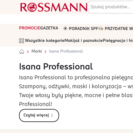
PROMOCJE
GAZETKA
☀️ PORADNIK SPF
🧑🏻‍🍳 PRZYDATNE
Wszystkie kategorie
Makijaż i paznokcie
Pielęgnacja i h
Marki
Isana Professional
Isana Professional
Isana Professional to profesjonalna pielę
Szampony, odżywki, maski i koloryzacja – ws
Twoje włosy były piękne, mocne i pełne blas
Professional!
Czytaj więcej