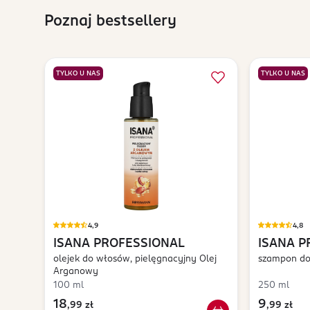
Poznaj bestsellery
TYLKO U NAS
TYLKO U NAS
4,9
4,8
ISANA PROFESSIONAL
ISANA P
olejek do włosów, pielęgnacyjny Olej
szampon do
Arganowy
100 ml
250 ml
18
9
,
99 zł
,
99 zł