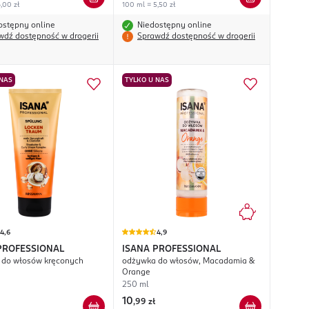
,00 zł
100 ml = 5,50 zł
ostępny online
Niedostępny online
wdź dostępność w drogerii
Sprawdź dostępność w drogerii
 NAS
TYLKO U NAS
4,6
4,9
PROFESSIONAL
ISANA PROFESSIONAL
 do włosów kręconych
odżywka do włosów, Macadamia &
Orange
250 ml
10
,
99 zł