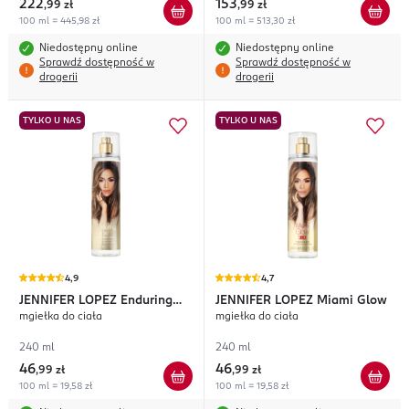
222
153
,
99 zł
,
99 zł
100 ml = 445,98 zł
100 ml = 513,30 zł
Niedostępny online
Niedostępny online
Sprawdź dostępność w
Sprawdź dostępność w
drogerii
drogerii
TYLKO U NAS
TYLKO U NAS
4,9
4,7
JENNIFER LOPEZ
Enduring
JENNIFER LOPEZ
Miami Glow
mgiełka do ciała
mgiełka do ciała
Glow
240 ml
240 ml
46
46
,
99 zł
,
99 zł
100 ml = 19,58 zł
100 ml = 19,58 zł