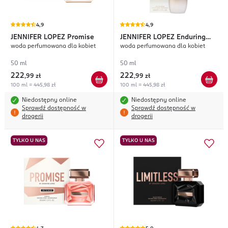
4,9
4,9
JENNIFER LOPEZ
Promise
JENNIFER LOPEZ
Enduring
woda perfumowana dla kobiet
woda perfumowana dla kobiet
Glow
50 ml
50 ml
222
222
,
99 zł
,
99 zł
100 ml = 445,98 zł
100 ml = 445,98 zł
Niedostępny online
Niedostępny online
Sprawdź dostępność w
Sprawdź dostępność w
drogerii
drogerii
TYLKO U NAS
TYLKO U NAS