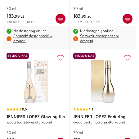
30 ml
30 ml
183
183
,
99 zł
,
99 zł
100 ml = 613,30 zł
100 ml = 613,30 zł
Niedostępny online
Niedostępny online
Sprawdź dostępność w
Sprawdź dostępność w
drogerii
drogerii
TYLKO U NAS
TYLKO U NAS
5,0
4,8
JENNIFER LOPEZ
Glow by JLo
JENNIFER LOPEZ
Enduring
woda toaletowa dla kobiet
woda perfumowana dla kobiet
Glow
50 ml
30 ml