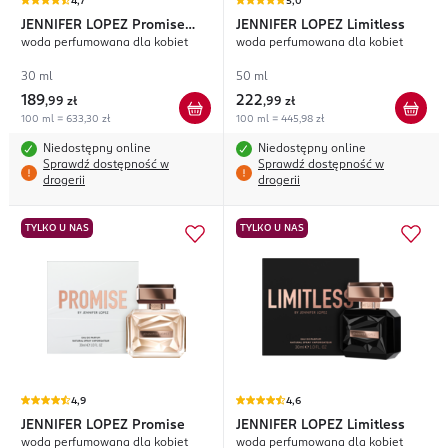
4,7
5,0
JENNIFER LOPEZ
Promise
JENNIFER LOPEZ
Limitless
woda perfumowana dla kobiet
woda perfumowana dla kobiet
Intense
30 ml
50 ml
189
222
,
99 zł
,
99 zł
100 ml = 633,30 zł
100 ml = 445,98 zł
Niedostępny online
Niedostępny online
Sprawdź dostępność w
Sprawdź dostępność w
drogerii
drogerii
TYLKO U NAS
TYLKO U NAS
4,9
4,6
JENNIFER LOPEZ
Promise
JENNIFER LOPEZ
Limitless
woda perfumowana dla kobiet
woda perfumowana dla kobiet