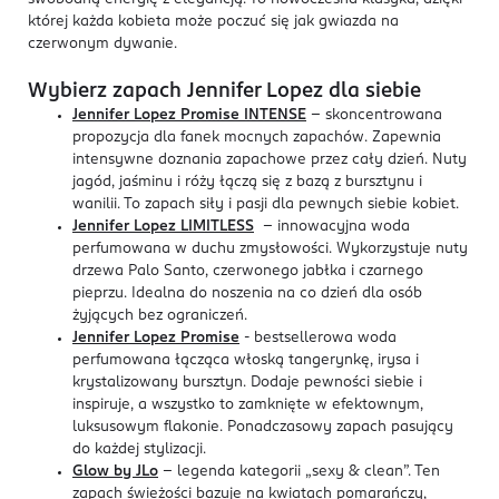
której każda kobieta może poczuć się jak gwiazda na
czerwonym dywanie.
Wybierz zapach Jennifer Lopez dla siebie
Jennifer Lopez Promise INTENSE
- skoncentrowana
propozycja dla fanek mocnych zapachów. Zapewnia
intensywne doznania zapachowe przez cały dzień. Nuty
jagód, jaśminu i róży łączą się z bazą z bursztynu i
wanilii. To zapach siły i pasji dla pewnych siebie kobiet.
Jennifer Lopez LIMITLESS
- innowacyjna woda
perfumowana w duchu zmysłowości. Wykorzystuje nuty
drzewa Palo Santo, czerwonego jabłka i czarnego
pieprzu. Idealna do noszenia na co dzień dla osób
żyjących bez ograniczeń.
Jennifer Lopez Promise
- bestsellerowa woda
perfumowana łącząca włoską tangerynkę, irysa i
krystalizowany bursztyn. Dodaje pewności siebie i
inspiruje, a wszystko to zamknięte w efektownym,
luksusowym flakonie. Ponadczasowy zapach pasujący
do każdej stylizacji.
Glow by JLo
- legenda kategorii „sexy & clean”. Ten
zapach świeżości bazuje na kwiatach pomarańczy,