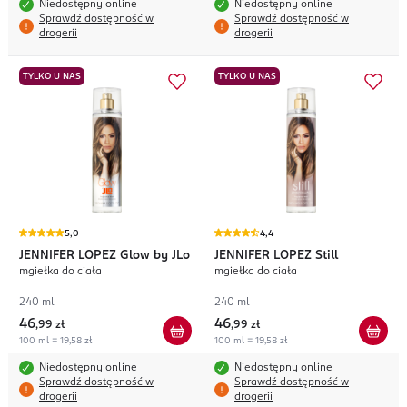
Niedostępny online
Niedostępny online
Sprawdź dostępność w
Sprawdź dostępność w
drogerii
drogerii
TYLKO U NAS
TYLKO U NAS
5,0
4,4
JENNIFER LOPEZ
Glow by JLo
JENNIFER LOPEZ
Still
mgiełka do ciała
mgiełka do ciała
240 ml
240 ml
46
46
,
99 zł
,
99 zł
100 ml = 19,58 zł
100 ml = 19,58 zł
Niedostępny online
Niedostępny online
Sprawdź dostępność w
Sprawdź dostępność w
drogerii
drogerii