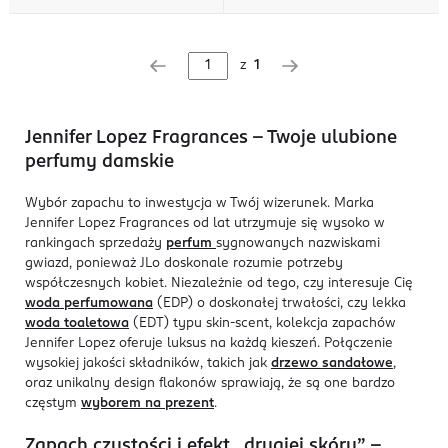
z
1
Jennifer Lopez Fragrances - Twoje ulubione
perfumy damskie
Wybór zapachu to inwestycja w Twój wizerunek. Marka
Jennifer Lopez Fragrances od lat utrzymuje się wysoko w
rankingach sprzedaży
perfum
sygnowanych nazwiskami
gwiazd, ponieważ JLo doskonale rozumie potrzeby
współczesnych kobiet. Niezależnie od tego, czy interesuje Cię
woda perfumowana
(EDP) o doskonałej trwałości, czy lekka
woda toaletowa
(EDT) typu skin-scent, kolekcja zapachów
Jennifer Lopez oferuje luksus na każdą kieszeń. Połączenie
wysokiej jakości składników, takich jak
drzewo sandałowe
,
oraz unikalny design flakonów sprawiają, że są one bardzo
częstym
wyborem na prezent
.
Zapach czystości i efekt „drugiej skóry” -