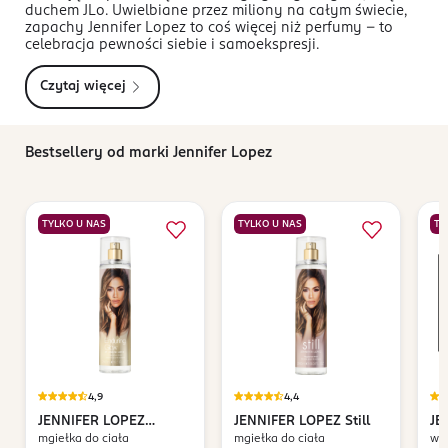
duchem JLo. Uwielbiane przez miliony na całym świecie,
zapachy Jennifer Lopez to coś więcej niż perfumy – to
celebracja pewności siebie i samoekspresji.
Czytaj więcej
Bestsellery od marki Jennifer Lopez
TYLKO U NAS
TYLKO U NAS
TY
4,9
4,4
JENNIFER LOPEZ
JENNIFER LOPEZ
Still
JE
mgiełka do ciała
mgiełka do ciała
wo
Enduring Glow
Li