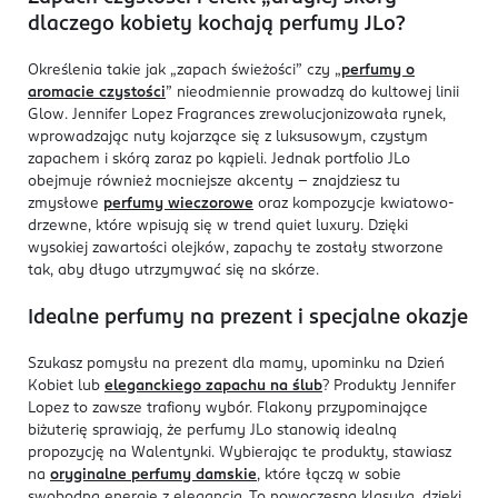
dlaczego kobiety kochają perfumy JLo?
Określenia takie jak „zapach świeżości” czy „
perfumy o
aromacie czystości
” nieodmiennie prowadzą do kultowej linii
Glow. Jennifer Lopez Fragrances zrewolucjonizowała rynek,
wprowadzając nuty kojarzące się z luksusowym, czystym
zapachem i skórą zaraz po kąpieli. Jednak portfolio JLo
obejmuje również mocniejsze akcenty – znajdziesz tu
zmysłowe
perfumy wieczorowe
oraz kompozycje kwiatowo-
drzewne, które wpisują się w trend quiet luxury. Dzięki
wysokiej zawartości olejków, zapachy te zostały stworzone
tak, aby długo utrzymywać się na skórze.
Idealne perfumy na prezent i specjalne okazje
Szukasz pomysłu na prezent dla mamy, upominku na Dzień
Kobiet lub
eleganckiego zapachu na ślub
? Produkty Jennifer
Lopez to zawsze trafiony wybór. Flakony przypominające
biżuterię sprawiają, że perfumy JLo stanowią idealną
propozycję na Walentynki. Wybierając te produkty, stawiasz
na
oryginalne perfumy damskie
, które łączą w sobie
swobodną energię z elegancją. To nowoczesna klasyka, dzięki