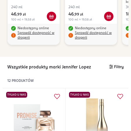
kob
240 ml
240 ml
30
46
46
18
,
99 zł
,
99 zł
100 ml = 19,58 zł
100 ml = 19,58 zł
100
Niedostępny online
Niedostępny online
Sprawdź dostępność w
Sprawdź dostępność w
drogerii
drogerii
Wszystkie produkty marki Jennifer Lopez
Filtry
12
PRODUKTÓW
TYLKO U NAS
TYLKO U NAS