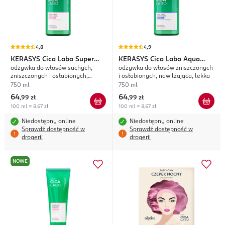
4,8
4,9
KERASYS
Cica Labo Super
KERASYS
Cica Labo Aqua
odżywka do włosów suchych,
odżywka do włosów zniszczonych
Aqua
Moist
zniszczonych i osłabionych,
i osłabionych, nawilżająca, lekka
intensywnie nawilżająca
750 ml
750 ml
64
64
,
99 zł
,
99 zł
100 ml = 8,67 zł
100 ml = 8,67 zł
Niedostępny online
Niedostępny online
Sprawdź dostępność w
Sprawdź dostępność w
drogerii
drogerii
NOWE