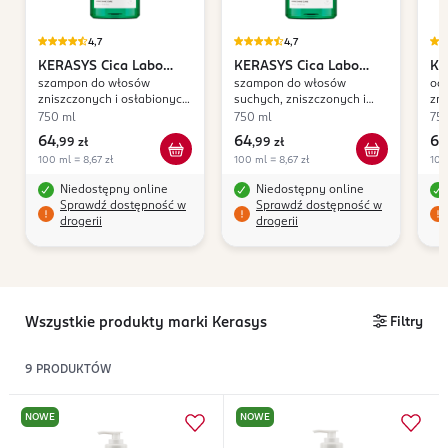
4,7
4,7
KERASYS
Cica Labo
KERASYS
Cica Labo
KE
szampon do włosów
szampon do włosów
od
Aqua Moist
Super Aqua
Aq
zniszczonych i osłabionych,
suchych, zniszczonych i
zni
nawilżająco-oczyszczający
osłabionych, nawilżająco-
naw
750 ml
750 ml
75
odżywczy
64
64
64
,
99 zł
,
99 zł
100 ml = 8,67 zł
100 ml = 8,67 zł
100
Niedostępny online
Niedostępny online
Sprawdź dostępność w
Sprawdź dostępność w
drogerii
drogerii
Wszystkie produkty marki Kerasys
Filtry
9
PRODUKTÓW
NOWE
NOWE