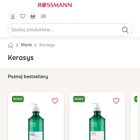
Marki
Kerasys
Kerasys
Poznaj bestsellery
NOWE
NOWE
N