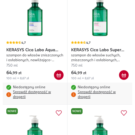
4,7
4,7
KERASYS
Cica Labo Aqua
KERASYS
Cica Labo Super
szampon do włosów zniszczonych
szampon do włosów suchych,
Moist
Aqua
i osłabionych, nawilżająco-
zniszczonych i osłabionych,
oczyszczający
nawilżająco-odżywczy
750 ml
750 ml
64
64
,
99 zł
,
99 zł
100 ml = 8,67 zł
100 ml = 8,67 zł
Niedostępny online
Niedostępny online
Sprawdź dostępność w
Sprawdź dostępność w
drogerii
drogerii
NOWE
NOWE