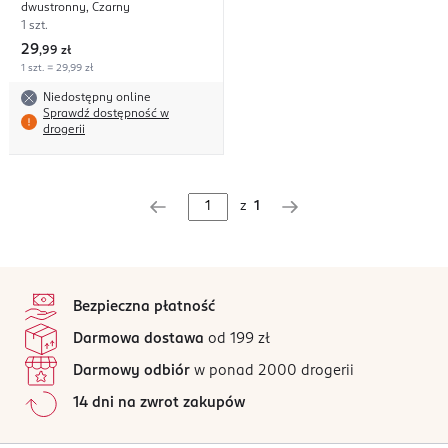
dwustronny, Czarny
1 szt.
29
,
99 zł
1 szt. = 29,99 zł
Niedostępny online
Sprawdź dostępność w
drogerii
z
1
stopka
Bezpieczna płatność
Darmowa dostawa
od 199 zł
Darmowy odbiór
w ponad 2000 drogerii
14 dni na zwrot zakupów