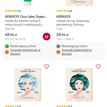
4,8
4,8
KERASYS
Cica Labo Super
KERASYS
maska do włosów suchych,
czepek nocny, satynowy,
Aqua
zniszczonych i osłabionych,
dwustronny, Różowy
nawilżająco-regenerująca
250 ml
1 szt.
49
29
,
99 zł
,
99 zł
100 ml = 20,00 zł
1 szt. = 29,99 zł
Niedostępny online
Niedostępny online
Sprawdź dostępność w
Sprawdź dostępność w
drogerii
drogerii
3,8
4,8