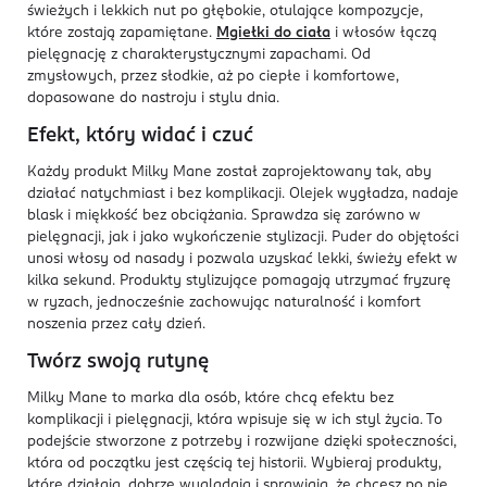
świeżych i lekkich nut po głębokie, otulające kompozycje,
które zostają zapamiętane.
Mgiełki do ciała
i włosów łączą
pielęgnację z charakterystycznymi zapachami. Od
zmysłowych, przez słodkie, aż po ciepłe i komfortowe,
dopasowane do nastroju i stylu dnia.
Efekt, który widać i czuć
Każdy produkt Milky Mane został zaprojektowany tak, aby
działać natychmiast i bez komplikacji. Olejek wygładza, nadaje
blask i miękkość bez obciążania. Sprawdza się zarówno w
pielęgnacji, jak i jako wykończenie stylizacji. Puder do objętości
unosi włosy od nasady i pozwala uzyskać lekki, świeży efekt w
kilka sekund. Produkty stylizujące pomagają utrzymać fryzurę
w ryzach, jednocześnie zachowując naturalność i komfort
noszenia przez cały dzień.
Twórz swoją rutynę
Milky Mane to marka dla osób, które chcą efektu bez
komplikacji i pielęgnacji, która wpisuje się w ich styl życia. To
podejście stworzone z potrzeby i rozwijane dzięki społeczności,
która od początku jest częścią tej historii. Wybieraj produkty,
które działają, dobrze wyglądają i sprawiają, że chcesz po nie