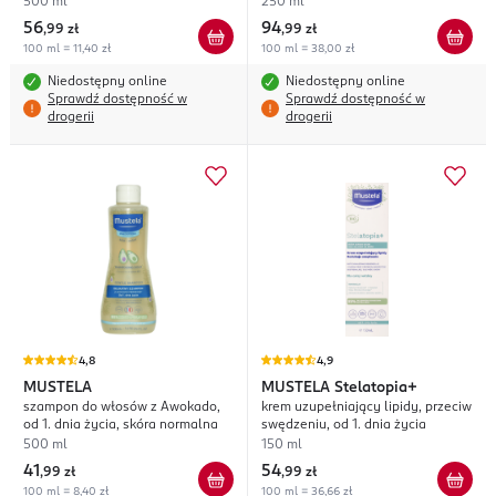
500 ml
250 ml
56
94
,
99 zł
,
99 zł
100 ml = 11,40 zł
100 ml = 38,00 zł
Niedostępny online
Niedostępny online
Sprawdź dostępność w
Sprawdź dostępność w
drogerii
drogerii
4,8
4,9
MUSTELA
MUSTELA
Stelatopia+
szampon do włosów z Awokado,
krem uzupełniający lipidy, przeciw
od 1. dnia życia, skóra normalna
swędzeniu, od 1. dnia życia
500 ml
150 ml
41
54
,
99 zł
,
99 zł
100 ml = 8,40 zł
100 ml = 36,66 zł