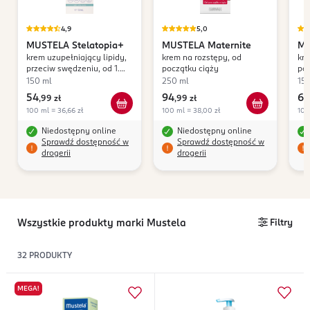
4,9
5,0
MUSTELA
Stelatopia+
MUSTELA
Maternite
MU
krem uzupełniający lipidy,
krem na rozstępy, od
kre
przeciw swędzeniu, od 1.
początku ciąży
poc
dnia życia
be
150 ml
250 ml
15
54
94
69
,
99 zł
,
99 zł
100 ml = 36,66 zł
100 ml = 38,00 zł
100
Niedostępny online
Niedostępny online
Sprawdź dostępność w
Sprawdź dostępność w
drogerii
drogerii
Wszystkie produkty marki Mustela
Filtry
32
PRODUKTY
MEGA!