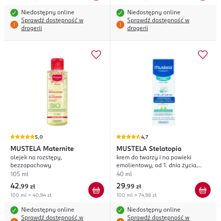
Niedostępny online
Niedostępny online
Sprawdź dostępność w
Sprawdź dostępność w
drogerii
drogerii
5,0
4,7
MUSTELA
Maternite
MUSTELA
Stelatopia
olejek na rozstępy,
krem do twarzy i na powieki
bezzapachowy
emolientowy, od 1. dnia życia,
skóra atopowa i podrażniona
105 ml
40 ml
42
29
,
99 zł
,
99 zł
100 ml = 40,94 zł
100 ml = 74,98 zł
Niedostępny online
Niedostępny online
Sprawdź dostępność w
Sprawdź dostępność w