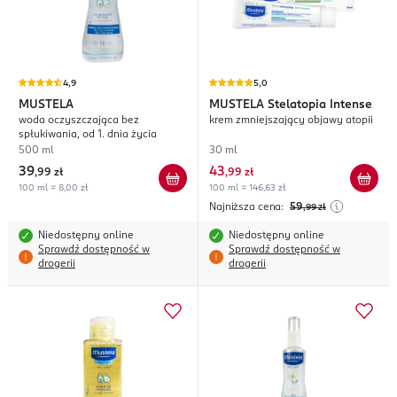
4,9
5,0
MUSTELA
MUSTELA
Stelatopia Intense
woda oczyszczająca bez
krem zmniejszający objawy atopii
spłukiwania, od 1. dnia życia
500 ml
30 ml
39
43
,
99 zł
,
99 zł
100 ml = 8,00 zł
100 ml = 146,63 zł
Najniższa cena:
59
,99
zł
Niedostępny online
Niedostępny online
Sprawdź dostępność w
Sprawdź dostępność w
drogerii
drogerii