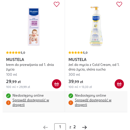
5,0
5,0
MUSTELA
MUSTELA
krem do przewijania od 1. dnia
żel do mycia z Cold Cream, od 1.
życia
dnia życia, skóra sucha
100 ml
300 ml
29
39
,
99 zł
,
99 zł
100 ml = 29,99 zł
100 ml = 13,33 zł
Niedostępny online
Niedostępny online
Sprawdź dostępność w
Sprawdź dostępność w
drogerii
drogerii
z
2