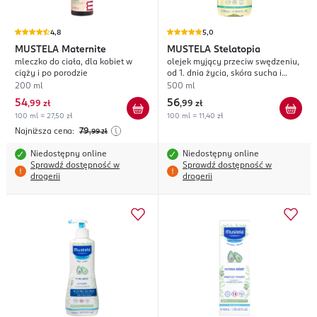
4,8
5,0
MUSTELA
Maternite
MUSTELA
Stelatopia
mleczko do ciała, dla kobiet w
olejek myjący przeciw swędzeniu,
ciąży i po porodzie
od 1. dnia życia, skóra sucha i
skłonna do atopii
200 ml
500 ml
54
56
,
99 zł
,
99 zł
100 ml = 27,50 zł
100 ml = 11,40 zł
Najniższa cena:
79
,99
zł
Niedostępny online
Niedostępny online
Sprawdź dostępność w
Sprawdź dostępność w
drogerii
drogerii