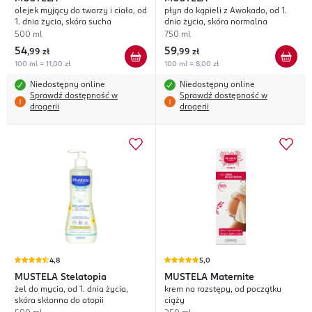
olejek myjący do twarzy i ciała, od
płyn do kąpieli z Awokado, od 1.
1. dnia życia, skóra sucha
dnia życia, skóra normalna
500 ml
750 ml
54
59
,
99 zł
,
99 zł
100 ml = 11,00 zł
100 ml = 8,00 zł
Niedostępny online
Niedostępny online
Sprawdź dostępność w
Sprawdź dostępność w
drogerii
drogerii
4,8
5,0
MUSTELA
Stelatopia
MUSTELA
Maternite
żel do mycia, od 1. dnia życia,
krem na rozstępy, od początku
skóra skłonna do atopii
ciąży