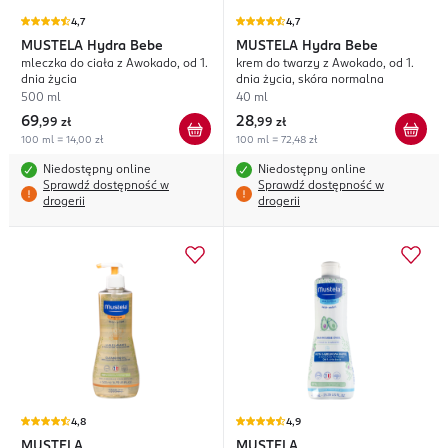
4,7
4,7
MUSTELA
Hydra Bebe
MUSTELA
Hydra Bebe
mleczka do ciała z Awokado, od 1.
krem do twarzy z Awokado, od 1.
dnia życia
dnia życia, skóra normalna
500 ml
40 ml
69
28
,
99 zł
,
99 zł
100 ml = 14,00 zł
100 ml = 72,48 zł
Niedostępny online
Niedostępny online
Sprawdź dostępność w
Sprawdź dostępność w
drogerii
drogerii
4,8
4,9
MUSTELA
MUSTELA