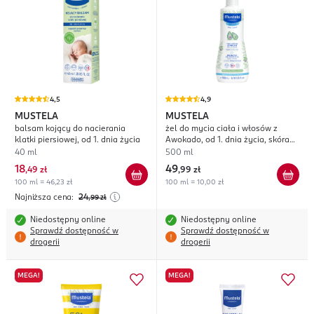
4,5
4,9
MUSTELA
MUSTELA
balsam kojący do nacierania
żel do mycia ciała i włosów z
klatki piersiowej, od 1. dnia życia
Awokado, od 1. dnia życia, skóra
normalna
40 ml
500 ml
18
49
,
49 zł
,
99 zł
100 ml = 46,23 zł
100 ml = 10,00 zł
Najniższa cena:
24
,99
zł
Niedostępny online
Niedostępny online
Sprawdź dostępność w
Sprawdź dostępność w
drogerii
drogerii
MEGA!
MEGA!