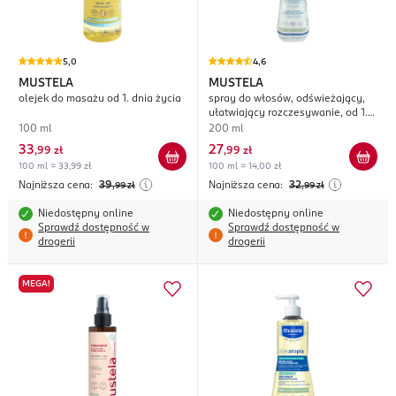
5,0
4,6
MUSTELA
MUSTELA
olejek do masażu od 1. dnia życia
spray do włosów, odświeżający,
ułatwiający rozczesywanie, od 1.
dnia życia
100 ml
200 ml
33
27
,
99 zł
,
99 zł
100 ml = 33,99 zł
100 ml = 14,00 zł
Najniższa cena:
39
Najniższa cena:
32
,99
zł
,99
zł
Niedostępny online
Niedostępny online
Sprawdź dostępność w
Sprawdź dostępność w
drogerii
drogerii
MEGA!