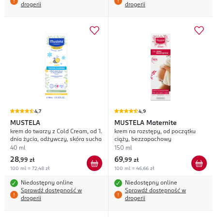
drogerii
drogerii
4,7
4,9
MUSTELA
MUSTELA
Maternite
krem do twarzy z Cold Cream, od 1.
krem na rozstępy, od początku
dnia życia, odżywczy, skóra sucha
ciąży, bezzapachowy
40 ml
150 ml
28
69
,
99 zł
,
99 zł
100 ml = 72,48 zł
100 ml = 46,66 zł
Niedostępny online
Niedostępny online
Sprawdź dostępność w
Sprawdź dostępność w
drogerii
drogerii