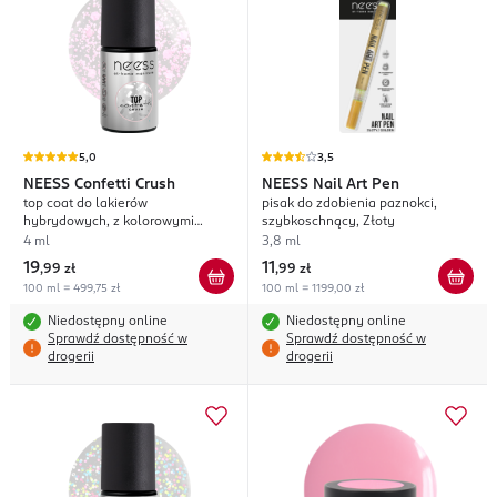
5,0
3,5
NEESS
Confetti Crush
NEESS
Nail Art Pen
top coat do lakierów
pisak do zdobienia paznokci,
hybrydowych, z kolorowymi
szybkoschnący, Złoty
drobinkami
4 ml
3,8 ml
19
11
,
99 zł
,
99 zł
100 ml = 499,75 zł
100 ml = 1199,00 zł
Niedostępny online
Niedostępny online
Sprawdź dostępność w
Sprawdź dostępność w
drogerii
drogerii