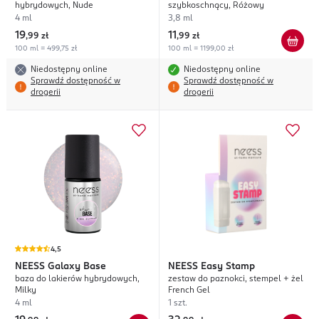
hybrydowych, Nude
szybkoschnący, Różowy
4 ml
3,8 ml
19
11
,
99 zł
,
99 zł
100 ml = 499,75 zł
100 ml = 1199,00 zł
Niedostępny online
Niedostępny online
Sprawdź dostępność w
Sprawdź dostępność w
drogerii
drogerii
4,5
NEESS
Galaxy Base
NEESS
Easy Stamp
baza do lakierów hybrydowych,
zestaw do paznokci, stempel + żel
Milky
French Gel
4 ml
1 szt.