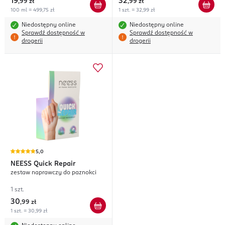
19
32
,
99 zł
,
99 zł
100 ml = 499,75 zł
1 szt. = 32,99 zł
Niedostępny online
Niedostępny online
Sprawdź dostępność w
Sprawdź dostępność w
drogerii
drogerii
5,0
NEESS
Quick Repair
zestaw naprawczy do paznokci
1 szt.
30
,
99 zł
1 szt. = 30,99 zł