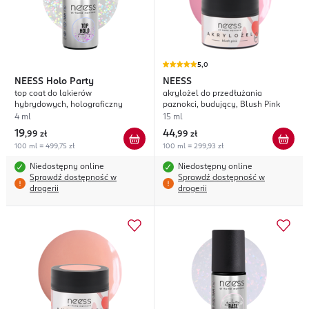
5,0
NEESS
Holo Party
NEESS
top coat do lakierów
akrylożel do przedłużania
hybrydowych, holograficzny
paznokci, budujący, Blush Pink
4 ml
15 ml
19
44
,
99 zł
,
99 zł
100 ml = 499,75 zł
100 ml = 299,93 zł
Niedostępny online
Niedostępny online
Sprawdź dostępność w
Sprawdź dostępność w
drogerii
drogerii