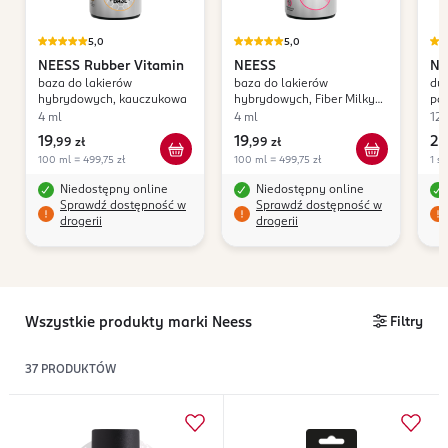
5,0
5,0
NEESS
Rubber Vitamin
NEESS
NE
baza do lakierów
baza do lakierów
dua
hybrydowych, kauczukowa
hybrydowych, Fiber Milky
paz
Rose
mi
4 ml
4 ml
120
19
19
23
,
99 zł
,
99 zł
100 ml = 499,75 zł
100 ml = 499,75 zł
1 sz
Niedostępny online
Niedostępny online
Sprawdź dostępność w
Sprawdź dostępność w
drogerii
drogerii
Wszystkie produkty marki Neess
Filtry
37
PRODUKTÓW