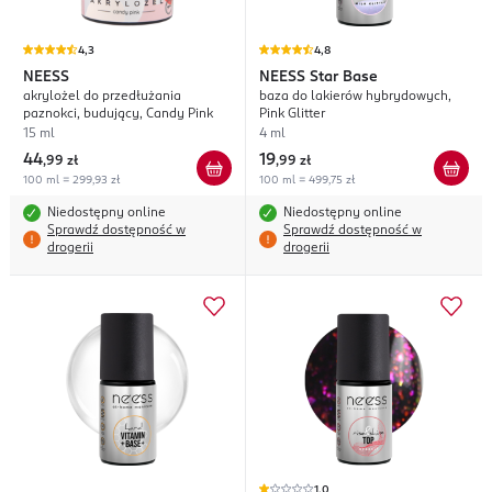
4,3
4,8
NEESS
NEESS
Star Base
akrylożel do przedłużania
baza do lakierów hybrydowych,
paznokci, budujący, Candy Pink
Pink Glitter
15 ml
4 ml
44
19
,
99 zł
,
99 zł
100 ml = 299,93 zł
100 ml = 499,75 zł
Niedostępny online
Niedostępny online
Sprawdź dostępność w
Sprawdź dostępność w
drogerii
drogerii
1,0