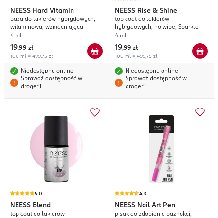
NEESS
Hard Vitamin
NEESS
Rise & Shine
baza do lakierów hybrydowych,
top coat do lakierów
witaminowa, wzmacniająca
hybrydowych, no wipe, Sparkle
4 ml
4 ml
19
19
,
99 zł
,
99 zł
100 ml = 499,75 zł
100 ml = 499,75 zł
Niedostępny online
Niedostępny online
Sprawdź dostępność w
Sprawdź dostępność w
drogerii
drogerii
5,0
4,3
NEESS
Blend
NEESS
Nail Art Pen
top coat do lakierów
pisak do zdobienia paznokci,