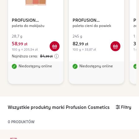
PROFUSION
PROFUSION
PR
paleta do makijażu
paleta cieni do powiek
zes
COSMETICS
Full Face
COSMETICS
Chocolates
CO
Radiance
Da
28,7 g
245 g
1 sz
58
82
36
,
99 zł
,
99 zł
100 g = 205,54 zł
100 g = 33,87 zł
1 sz
Najniższa cena:
84
,99
zł
Niedostępny online
Niedostępny online
Wszystkie produkty marki Profusion Cosmetics
Filtry
0
PRODUKTÓW
stopka