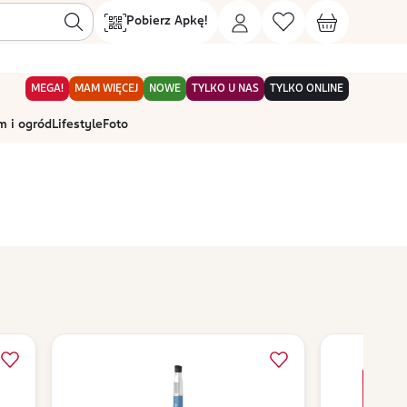
Pobierz Apkę!
MEGA!
MAM WIĘCEJ
NOWE
TYLKO U NAS
TYLKO ONLINE
 i ogród
Lifestyle
Foto