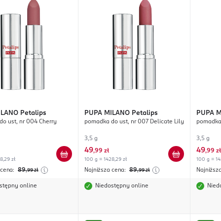
ILANO
Petalips
PUPA MILANO
Petalips
PUPA 
o ust, nr 004 Cherry
pomadka do ust, nr 007 Delicate Lily
pomadka 
3,5 g
3,5 g
49
49
,
99 zł
,
99 zł
8,29 zł
100 g = 1428,29 zł
100 g = 14
 cena:
89
Najniższa cena:
89
Najniższ
,99
zł
,99
zł
stępny online
Niedostępny online
Nied