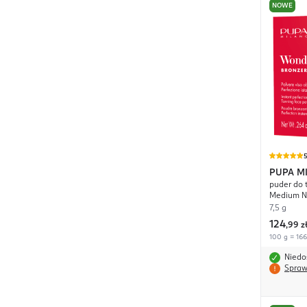
NOWE
PUPA M
puder do 
Medium N
7,5 g
124
,
99 z
100 g = 166
Niedo
Spraw