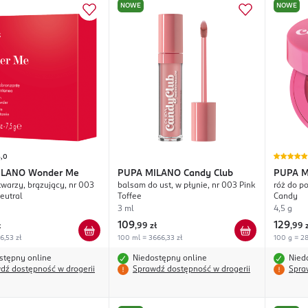
NOWE
NOWE
5,0
ILANO
Wonder Me
PUPA MILANO
Candy Club
PUPA 
twarzy, brązujący, nr 003
balsam do ust, w płynie, nr 003 Pink
róż do p
eutral
Toffee
Candy
3 ml
4,5 g
109
129
ł
,
99 zł
,
99 
6,53 zł
100 ml = 3666,33 zł
100 g = 28
stępny online
Niedostępny online
Nied
dź dostępność w drogerii
Sprawdź dostępność w drogerii
Spra