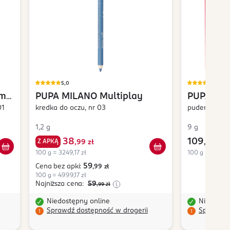
5,0
5,0
amy
PUPA MILANO
Multiplay
PUPA MI
01
kredka do oczu, nr 03
puder do twa
1,2 g
9 g
38
109
Z APKĄ
,
99 zł
,
99 zł
100 g = 3249,17 zł
100 g = 1222,11
59
Cena bez apki:
,99
zł
100 g = 4999,17 zł
Najniższa cena:
59
,99
zł
Niedostępny online
Niedostę
Sprawdź dostępność w drogerii
Sprawdź 