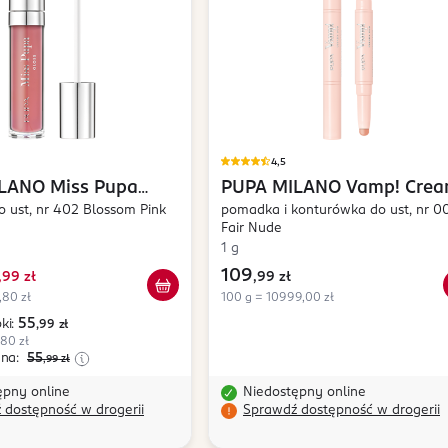
4,5
ILANO
Miss Pupa
PUPA MILANO
Vamp! Cre
o ust, nr 402 Blossom Pink
Duo
pomadka i konturówka do ust, nr 0
Fair Nude
1 g
109
,
99 zł
,
99 zł
,80 zł
100 g = 10999,00 zł
55
ki:
,99
zł
,80 zł
ena:
55
,99
zł
ępny online
Niedostępny online
 dostępność w drogerii
Sprawdź dostępność w drogerii