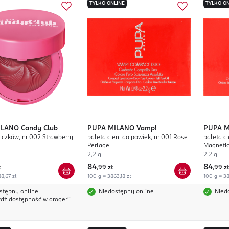
TYLKO ONLINE
TYLKO ON
ILANO
Candy Club
PUPA MILANO
Vamp!
PUPA 
liczków, nr 002 Strawberry
paleta cieni do powiek, nr 001 Rose
paleta ci
Perlage
Magnetic
2,2 g
2,2 g
84
84
ł
,
99 zł
,
99 zł
8,67 zł
100 g = 3863,18 zł
100 g = 38
stępny online
Niedostępny online
Nied
dź dostępność w drogerii