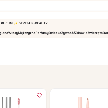
 W KUCHNI
✨ STREFA K-BEAUTY
igiena
Włosy
Mężczyzna
Perfumy
Dziecko
Żywność
Zdrowie
Zwierzęta
Dom