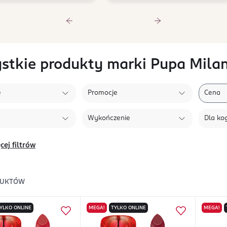
stkie produkty marki Pupa Mila
e
Promocje
Cena
Wykończenie
Dla ko
cej filtrów
DUKTÓW
YLKO ONLINE
MEGA!
TYLKO ONLINE
MEGA!