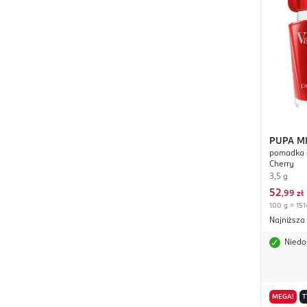
PUPA M
pomadka d
Cherry
3,5 g
52
,
99 zł
100 g = 151
Najniższa
Niedo
MEGA!
T