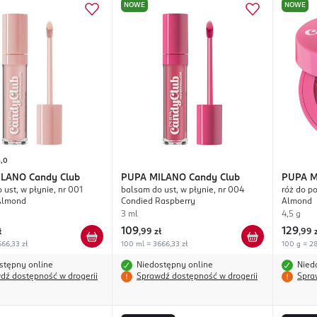
NOWE
NOWE
5,0
ILANO
Candy Club
PUPA MILANO
Candy Club
PUPA 
 ust, w płynie, nr 001
balsam do ust, w płynie, nr 004
róż do p
Almond
Condied Raspberry
Almond
3 ml
4,5 g
109
129
ł
,
99 zł
,
99 
66,33 zł
100 ml = 3666,33 zł
100 g = 28
stępny online
Niedostępny online
Nied
dź dostępność w drogerii
Sprawdź dostępność w drogerii
Spra