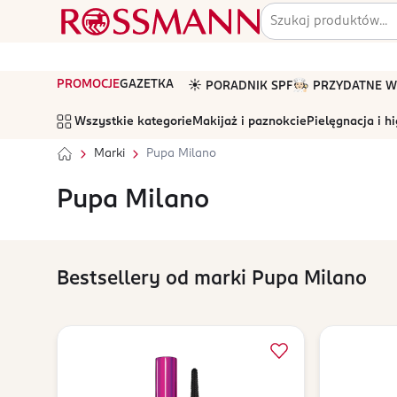
PROMOCJE
GAZETKA
☀️ PORADNIK SPF
🧑🏻‍🍳 PRZYDATNE
Wszystkie kategorie
Makijaż i paznokcie
Pielęgnacja i h
Marki
Pupa Milano
Pupa Milano
Bestsellery od marki Pupa Milano