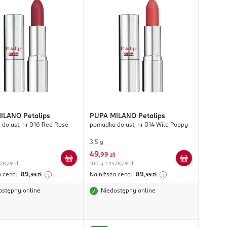
MILANO
Petalips
PUPA MILANO
Petalips
do ust, nr 016 Red Rose
pomadka do ust, nr 014 Wild Poppy
3,5 g
49
,
99 zł
28,29 zł
100 g = 1428,29 zł
a cena:
89
Najniższa cena:
89
,99
zł
,99
zł
ostępny online
Niedostępny online