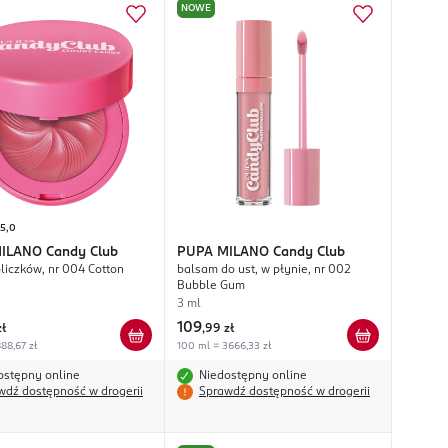
NOWE
5,0
MILANO
Candy Club
PUPA MILANO
Candy Club
oliczków, nr 004 Cotton
balsam do ust, w płynie, nr 002
Bubble Gum
3 ml
109
zł
,
99 zł
88,67 zł
100 ml = 3666,33 zł
ostępny online
Niedostępny online
wdź dostępność w drogerii
Sprawdź dostępność w drogerii