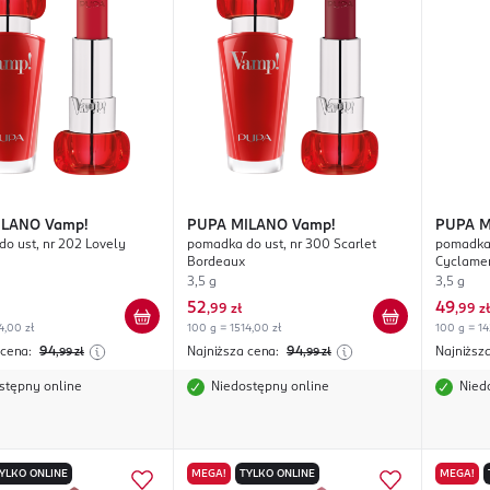
ILANO
Vamp!
PUPA MILANO
Vamp!
PUPA 
o ust, nr 202 Lovely
pomadka do ust, nr 300 Scarlet
pomadka 
Bordeaux
Cyclame
3,5 g
3,5 g
52
49
,
99 zł
,
99 zł
4,00 zł
100 g = 1514,00 zł
100 g = 14
 cena:
94
Najniższa cena:
94
Najniższ
,99
zł
,99
zł
stępny online
Niedostępny online
Nied
YLKO ONLINE
MEGA!
TYLKO ONLINE
MEGA!