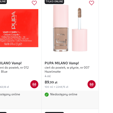
LINE
TYLKO ONLINE
MILANO
Vamp!
PUPA MILANO
Vamp!
eni do powiek, nr 012
cień do powiek, w płynie, nr 007
 Blue
Hazelmatte
4 ml
89
,
99 zł
63,18 zł
100 ml = 2249,75 zł
ostępny online
Niedostępny online