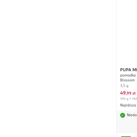
PUPA M
pomadka d
Blossom
3,5 g
49
,
99 zł
100 g = 142
Najniższa
Niedo