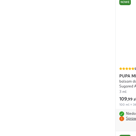
NOWE
PUPA M
balsam do
Sugared 
3 ml
109
,
99 z
100 ml = 36
Niedo
Spraw