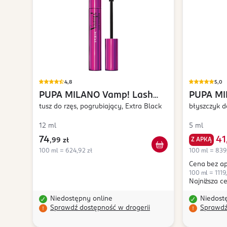
4,8
5,0
PUPA MILANO
Vamp! Lash
PUPA M
Extender
tusz do rzęs, pogrubiający, Extra Black
Gloss
błyszczyk d
12 ml
5 ml
74
41
Z APKĄ
,
99 zł
100 ml = 624,92 zł
100 ml = 839
Cena bez ap
100 ml = 1119
Najniższa c
Niedostępny online
Niedost
Sprawdź dostępność w drogerii
Sprawdź