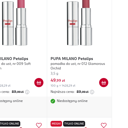
MILANO
Petalips
PUPA MILANO
Petalips
do ust, nr 009 Soft
pomadka do ust, nr 012 Glamorous
n
Orchid
3,5 g
49
,
99 zł
28,29 zł
100 g = 1428,29 zł
a cena:
89
Najniższa cena:
89
,99
zł
,99
zł
ostępny online
Niedostępny online
TYLKO ONLINE
MEGA!
TYLKO ONLINE