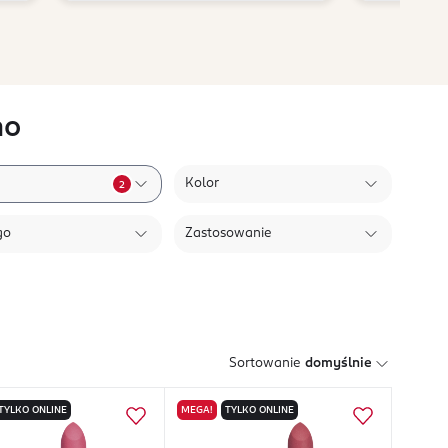
no
Kolor
2
go
Zastosowanie
Sortowanie
domyślnie
TYLKO ONLINE
MEGA!
TYLKO ONLINE