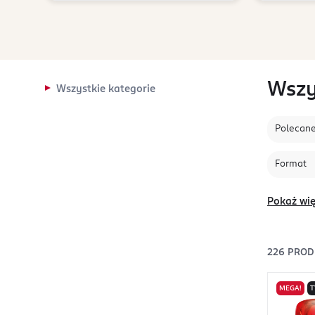
Wszy
Wszystkie kategorie
Polecan
Format
Pokaż wię
226
PRO
MEGA!
T