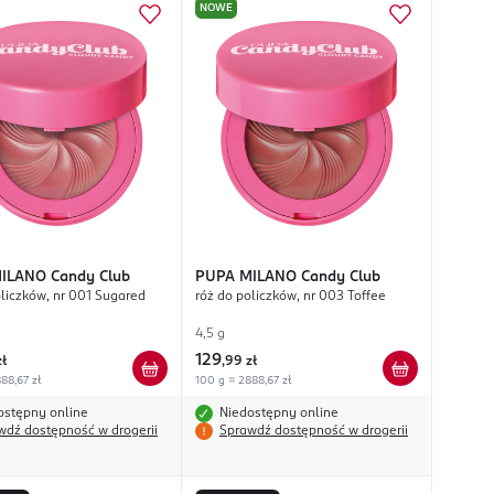
NOWE
MILANO
Candy Club
PUPA MILANO
Candy Club
oliczków, nr 001 Sugared
róż do policzków, nr 003 Toffee
4,5 g
129
zł
,
99 zł
88,67 zł
100 g = 2888,67 zł
ostępny online
Niedostępny online
wdź dostępność w drogerii
Sprawdź dostępność w drogerii