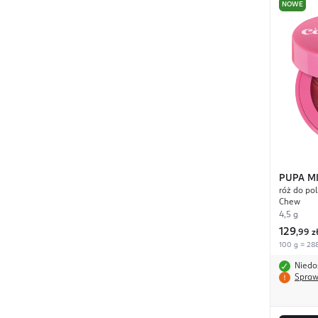
NOWE
PUPA M
róż do po
Chew
4,5 g
129
,
99 z
100 g = 288
Niedo
Spraw