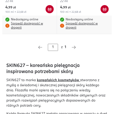
22 ml
22 ml
4
4
,
99 zł
,
99 zł
100 ml = 22,68 zł
100 ml = 22,68 zł
Niedostępny online
Niedostępny online
Sprawdź dostępność w
Sprawdź dostępność w
drogerii
drogerii
z
1
SKIN627 – koreańska pielęgnacja
inspirowana potrzebami skóry
SKIN627 to marka
koreańskich kosmetyków
stworzona z
myślą o świadomej i skutecznej pielęgnacji skóry każdego
dnia. Filozofia marki opiera się na połączeniu wiedzy
kosmetologicznej, nowoczesnych składników aktywnych oraz
prostych rozwiązań pielęgnacyjnych dopasowanych do
różnych potrzeb cery.
Każda formuła SKIN627 została opracowana w oparciu o duet