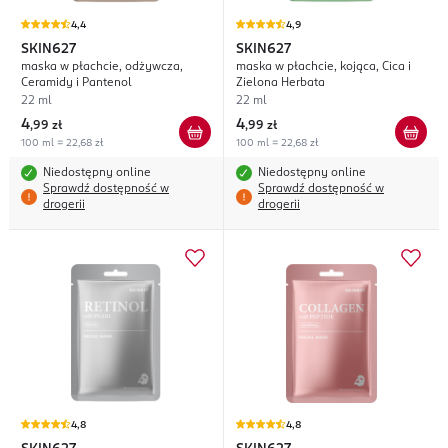
4,4
4,9
SKIN627
SKIN627
maska w płachcie, odżywcza,
maska w płachcie, kojąca, Cica i
Ceramidy i Pantenol
Zielona Herbata
22 ml
22 ml
4
4
,
99 zł
,
99 zł
100 ml = 22,68 zł
100 ml = 22,68 zł
Niedostępny online
Niedostępny online
Sprawdź dostępność w
Sprawdź dostępność w
drogerii
drogerii
4,8
4,8