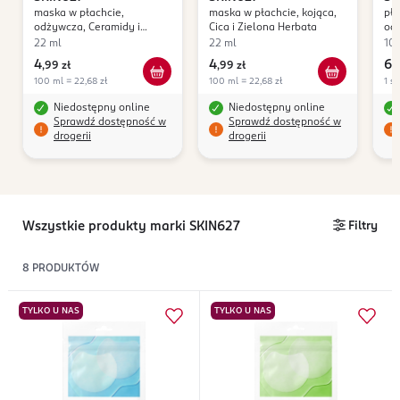
maska w płachcie,
maska w płachcie, kojąca,
pła
Te
odżywcza, Ceramidy i
Cica i Zielona Herbata
od
Pantenol
22 ml
22 ml
10 
4
4
6
,
99 zł
,
99 zł
,
9
100 ml = 22,68 zł
100 ml = 22,68 zł
1 sz
Niedostępny online
Niedostępny online
Sprawdź dostępność w
Sprawdź dostępność w
drogerii
drogerii
Wszystkie produkty marki SKIN627
Filtry
8
PRODUKTÓW
TYLKO U NAS
TYLKO U NAS