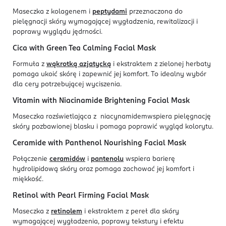
Maseczka z kolagenem i
peptydami
przeznaczona do
pielęgnacji skóry wymagającej wygładzenia, rewitalizacji i
poprawy wyglądu jędrności.
Cica with Green Tea Calming Facial Mask
Formuła z
wąkrotką azjatycką
i ekstraktem z zielonej herbaty
pomaga ukoić skórę i zapewnić jej komfort. To idealny wybór
dla cery potrzebującej wyciszenia.
Vitamin with Niacinamide Brightening Facial Mask
Maseczka rozświetlająca z
niacynamidem
wspiera pielęgnację
skóry pozbawionej blasku i pomaga poprawić wygląd kolorytu.
Ceramide with Panthenol Nourishing Facial Mask
Połączenie
ceramidów
i
pantenolu
wspiera barierę
hydrolipidową skóry oraz pomaga zachować jej komfort i
miękkość.
Retinol with Pearl Firming Facial Mask
Maseczka z
retinolem
i ekstraktem z pereł dla skóry
wymagającej wygładzenia, poprawy tekstury i efektu