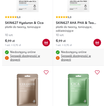
5,0
5,0
SKIN627
Hyaluron & Cica
SKIN627
AHA PHA & Tea
płatki do twarzy, tonizujące
płatki do twarzy, tonizujące,
Tree
odświeżające
10 szt.
10 szt.
6
6
,
99 zł
,
99 zł
1 szt. = 0,70 zł
1 szt. = 0,70 zł
Niedostępny online
Niedostępny online
Sprawdź dostępność w
Sprawdź dostępność w
drogerii
drogerii