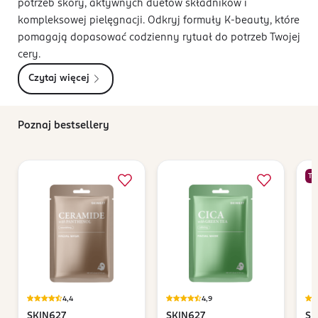
potrzeb skóry, aktywnych duetów składników i
kompleksowej pielęgnacji. Odkryj formuły K-beauty, które
pomagają dopasować codzienny rytuał do potrzeb Twojej
cery.
Czytaj więcej
Poznaj bestsellery
TY
4,4
4,9
SKIN627
SKIN627
SK