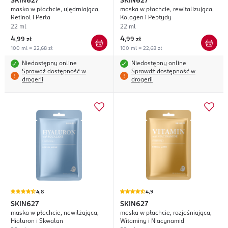
SKIN627
SKIN627
maska w płachcie, ujędrniająca,
maska w płachcie, rewitalizująca,
Retinol i Perła
Kolagen i Peptydy
22 ml
22 ml
4
4
,
99 zł
,
99 zł
100 ml = 22,68 zł
100 ml = 22,68 zł
Niedostępny online
Niedostępny online
Sprawdź dostępność w
Sprawdź dostępność w
drogerii
drogerii
4,8
4,9
SKIN627
SKIN627
maska w płachcie, nawilżająca,
maska w płachcie, rozjaśniająca,
Hialuron i Skwalan
Witaminy i Niacynamid