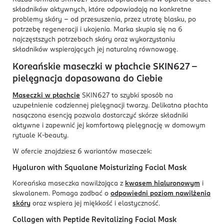
składników aktywnych, które odpowiadają na konkretne
problemy skóry – od przesuszenia, przez utratę blasku, po
potrzebę regeneracji i ukojenia. Marka skupia się na 6
najczęstszych potrzebach skóry oraz wykorzystaniu
składników wspierających jej naturalną równowagę.
Koreańskie maseczki w płachcie SKIN627 –
pielęgnacja dopasowana do Ciebie
Maseczki w płachcie
SKIN627 to szybki sposób na
uzupełnienie codziennej pielęgnacji twarzy. Delikatna płachta
nasączona esencją pozwala dostarczyć skórze składniki
aktywne i zapewnić jej komfortową pielęgnację w domowym
rytuale K-beauty.
W ofercie znajdziesz 6 wariantów maseczek:
Hyaluron with Squalane Moisturizing Facial Mask
Koreańska maseczka nawilżająca z
kwasem hialuronowym
i
skwalanem. Pomaga zadbać o
odpowiedni poziom nawilżenia
skóry
oraz wspiera jej miękkość i elastyczność.
Collagen with Peptide Revitalizing Facial Mask