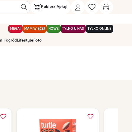
Pobierz Apkę!
MEGA!
MAM WIĘCEJ
NOWE
TYLKO U NAS
TYLKO ONLINE
 i ogród
Lifestyle
Foto