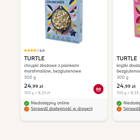
4,0
TURTLE
TURTLE
chrupki zbożowe z piankami
krążki zboż
marshmallow, bezglutenowe
bezgluteno
300 g
300 g
24
24
,
99 zł
,
99 zł
100 g = 8,33 zł
100 g = 8,33 
Niedostępny online
Niedost
Sprawdź dostępność w drogerii
Sprawdź