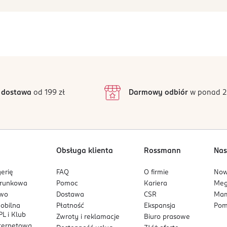
 dostawa
od 199 zł
Darmowy odbiór
w ponad 2
Obsługa klienta
Rossmann
Nas
erię
FAQ
O firmie
No
arunkowa
Pomoc
Kariera
Me
owo
Dostawa
CSR
Mam
mobilna
Płatność
Ekspansja
Pom
L i Klub
Zwroty i reklamacje
Biuro prasowe
nternetowa