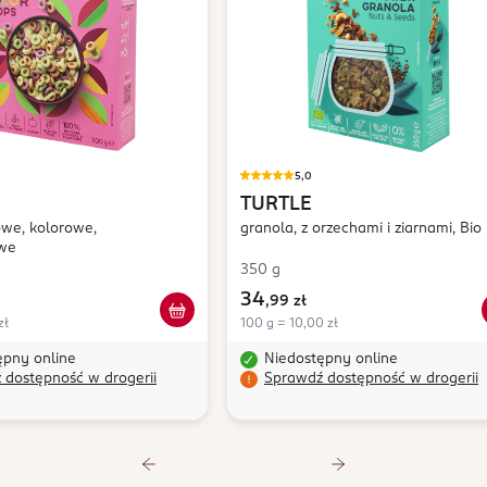
5,0
TURTLE
owe, kolorowe,
granola, z orzechami i ziarnami, Bio
we
350 g
34
,
99 zł
zł
100 g = 10,00 zł
ępny online
Niedostępny online
 dostępność w drogerii
Sprawdź dostępność w drogerii