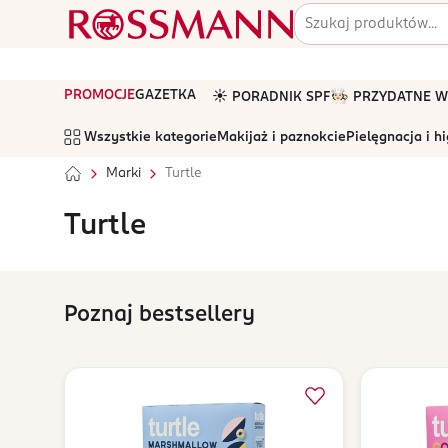
PROMOCJE
GAZETKA
☀️ PORADNIK SPF
🧑🏻‍🍳 PRZYDATNE
Wszystkie kategorie
Makijaż i paznokcie
Pielęgnacja i h
Marki
Turtle
Turtle
Poznaj bestsellery