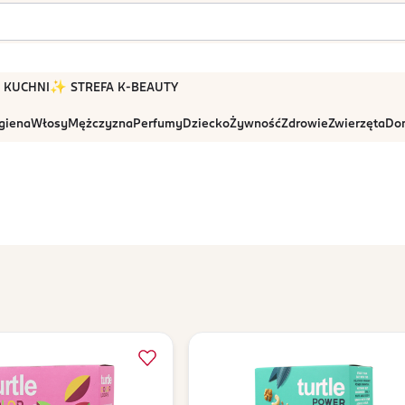
 W KUCHNI
✨ STREFA K-BEAUTY
igiena
Włosy
Mężczyzna
Perfumy
Dziecko
Żywność
Zdrowie
Zwierzęta
Dom