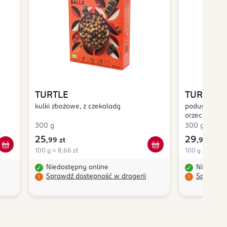
TURTLE
TURTLE
kulki zbożowe, z czekoladą
poduszki kak
orzechów las
300 g
300 g
25
29
,
99 zł
,
99 zł
100 g = 8,66 zł
100 g = 10,00 
Niedostępny online
Niedostę
Sprawdź dostępność w drogerii
Sprawdź 