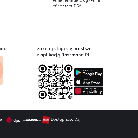
Punkt kontaktowy/
Point
of contact DSA
nna!
Zakupy stają się prostsze
z aplikacją Rossmann PL
Dostępność: