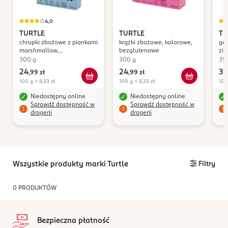
4,0
TURTLE
TURTLE
TU
chrupki zbożowe z piankami
krążki zbożowe, kolorowe,
gra
marshmallow,
bezglutenowe
zia
bezglutenowe
300 g
300 g
35
24
24
34
,
99 zł
,
99 zł
100 g = 8,33 zł
100 g = 8,33 zł
100
Niedostępny online
Niedostępny online
Sprawdź dostępność w
Sprawdź dostępność w
drogerii
drogerii
Wszystkie produkty marki Turtle
Filtry
0
PRODUKTÓW
stopka
Bezpieczna płatność