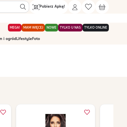
Pobierz Apkę!
MEGA!
MAM WIĘCEJ
NOWE
TYLKO U NAS
TYLKO ONLINE
 i ogród
Lifestyle
Foto