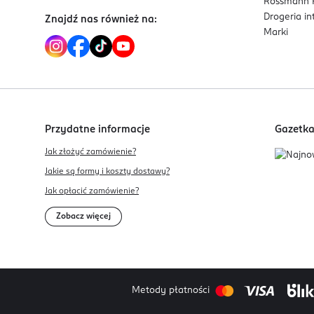
Rossmann P
Drogeria i
Znajdź nas również na:
Marki
Przydatne informacje
Gazetk
Jak złożyć zamówienie?
Jakie są formy i koszty dostawy?
Jak opłacić zamówienie?
Zobacz więcej
Metody płatności