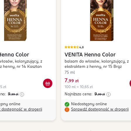
4,8
Henna Color
VENITA
Henna Color
łosów, koloryzujący, z
balsam do włosów, koloryzujący, z
z henny, nr 14 Kasztan
ekstraktem z henny, nr 15 Brąz
75 ml
7
,
99 zł
5 zł
100 ml = 10,65 zł
ena:
9
Najniższa cena:
9
,99
zł
,99
zł
ępny online
Niedostępny online
 dostępność w drogerii
Sprawdź dostępność w drogerii