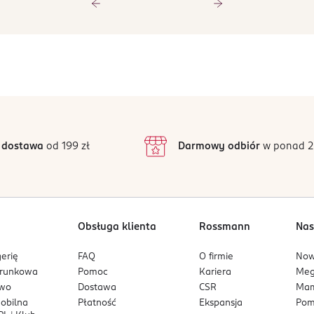
 dostawa
od 199 zł
Darmowy odbiór
w ponad 2
Obsługa klienta
Rossmann
Nas
erię
FAQ
O firmie
No
arunkowa
Pomoc
Kariera
Me
owo
Dostawa
CSR
Mam
mobilna
Płatność
Ekspansja
Pom