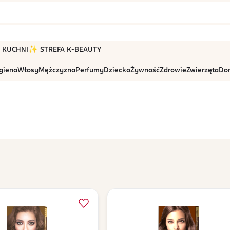
 W KUCHNI
✨ STREFA K-BEAUTY
igiena
Włosy
Mężczyzna
Perfumy
Dziecko
Żywność
Zdrowie
Zwierzęta
Dom