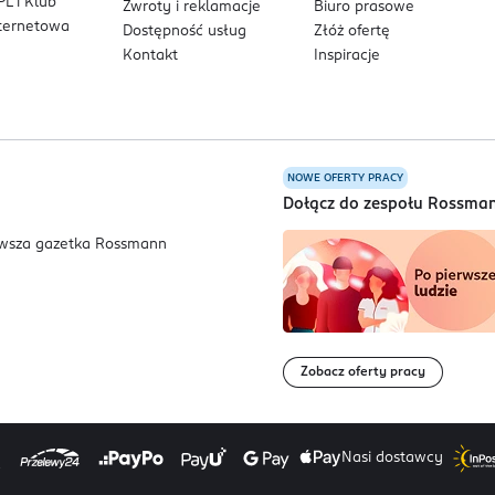
L i Klub
Zwroty i reklamacje
Biuro prasowe
nternetowa
Dostępność usług
Złóż ofertę
Kontakt
Inspiracje
NOWE OFERTY PRACY
a
Dołącz do zespołu Rossma
Zobacz oferty pracy
Nasi dostawcy