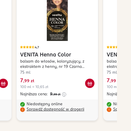
4,7
4,7
VENITA
Henna Color
VENITA
H
balsam do włosów, koloryzujący, z
balsam do wł
ekstraktem z henny, nr 19 Czarna
ekstraktem z
Czekolada
Blond
75 ml
75 ml
7
7
,
99 zł
,
99 zł
100 ml = 10,65 zł
100 ml = 10,65
Najniższa cena:
9
Najniższa ce
,99
zł
Niedostępny online
Niedostę
Sprawdź dostępność w drogerii
Sprawdź 