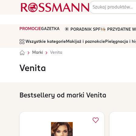
PROMOCJE
GAZETKA
☀️ PORADNIK SPF
🧑🏻‍🍳 PRZYDATNE
Wszystkie kategorie
Makijaż i paznokcie
Pielęgnacja i h
Marki
Venita
Venita
Bestsellery od marki Venita