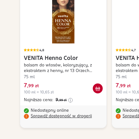
4,8
4,7
VENITA
Henna Color
VENITA
balsam do włosów, koloryzujący, z
balsam do w
ekstraktem z henny, nr 13 Orzech
ekstraktem 
Laskowy
75 ml
75 ml
7
7
,
99 zł
,
99 zł
100 ml = 10,65 zł
100 ml = 10,6
Najniższa cena:
9
Najniższa c
,99
zł
Niedostępny online
Niedost
Sprawdź dostępność w drogerii
Sprawdź