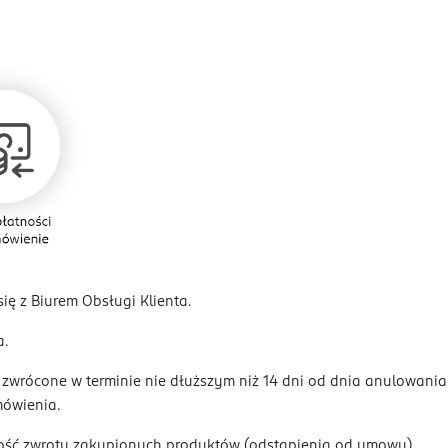
się z Biurem Obsługi Klienta.
nia.
ą zwrócone w terminie nie dłuższym niż 14 dni od dnia anulowani
amówienia.
ość zwrotu zakupionych produktów (odstąpienia od umowy).