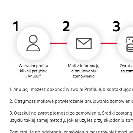
1. Anulacji możesz dokonać w swoim Profilu lub kontaktując
2. Otrzymasz mailowe potwierdzenie anulowania zamówie
3. Oczekuj na zwrot płatności za zamówienie. Środki zostan
użyciu takiej samej metody, jakiej użyłeś przy składaniu z
Pamiętaj, że po odebraniu zamówienia masz również możliw