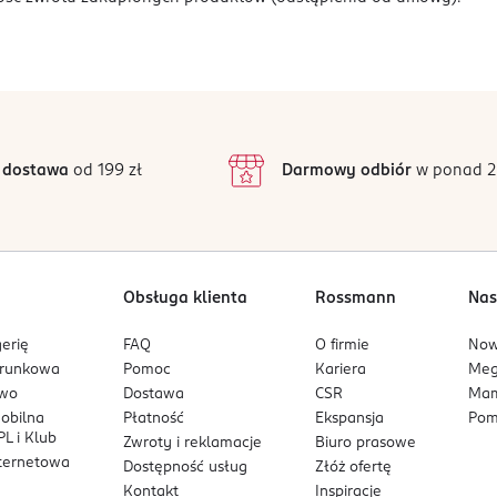
 dostawa
od 199 zł
Darmowy odbiór
w ponad 2
Obsługa klienta
Rossmann
Nas
erię
FAQ
O firmie
No
arunkowa
Pomoc
Kariera
Me
owo
Dostawa
CSR
Mam
mobilna
Płatność
Ekspansja
Pom
L i Klub
Zwroty i reklamacje
Biuro prasowe
nternetowa
Dostępność usług
Złóż ofertę
Kontakt
Inspiracje