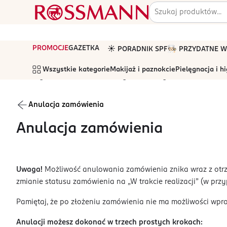
PROMOCJE
GAZETKA
☀️ PORADNIK SPF
🧑🏻‍🍳 PRZYDATNE
Wszystkie kategorie
Makijaż i paznokcie
Pielęgnacja i h
Strona główna
Pomoc
Wszystkie tematy
Zamowienia
Anulacja zamówienia
Anulacja zamówienia
Uwaga!
Możliwość anulowania zamówienia znika wraz z ot
zmianie statusu zamówienia na „W trakcie realizacji” (w pr
Pamiętaj, że po złożeniu zamówienia nie ma możliwości wpr
Anulacji możesz dokonać w trzech prostych krokach: