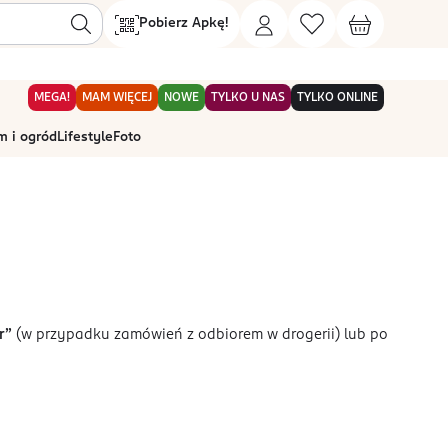
Pobierz Apkę!
MEGA!
MAM WIĘCEJ
NOWE
TYLKO U NAS
TYLKO ONLINE
 i ogród
Lifestyle
Foto
r”
(w przypadku zamówień z odbiorem w drogerii) lub po