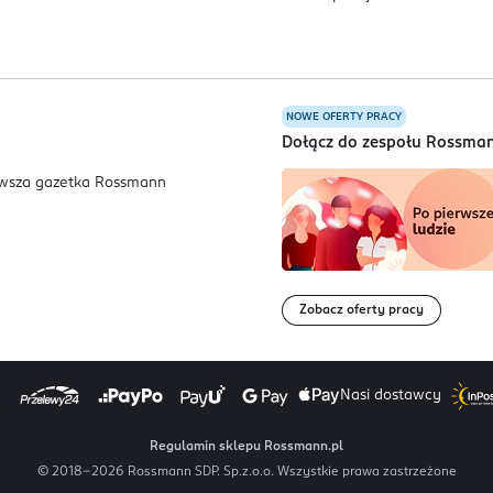
NOWE OFERTY PRACY
a
Dołącz do zespołu Rossma
Zobacz oferty pracy
Nasi dostawcy
Regulamin sklepu Rossmann.pl
© 2018-
2026
Rossmann SDP. Sp.z.o.o. Wszystkie prawa zastrzeżone