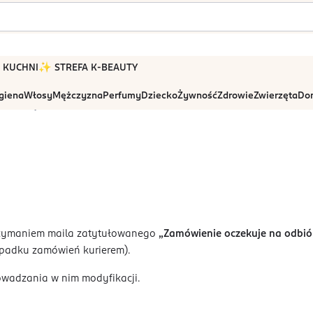
 W KUCHNI
✨ STREFA K-BEAUTY
igiena
Włosy
Mężczyzna
Perfumy
Dziecko
Żywność
Zdrowie
Zwierzęta
Dom
Anulacja zamowienia
rzymaniem maila zatytułowanego
„Zamówienie oczekuje na odbió
zypadku zamówień kurierem).
owadzania w nim modyfikacji.