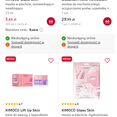
maska w płachcie, rozświetlająco-
zestaw do mechanicznego
nawilżająca
oczyszczania porów, szpatułka +
koncentrat 30ml
23 ml
1 szt.
5
29
,
69 zł
,
99 zł
100 ml = 24,74 zł
1 szt. = 29,99 zł
Najniższa cena:
9
,49
zł
Niedostępny online
Niedostępny online
Sprawdź dostępność w
Sprawdź dostępność w
drogerii
drogerii
MEGA!
MEGA!
4,7
4,9
KIMOCO
Lift Up Skin
KIMOCO
Glass Skin
krem do twarzy, z kapsułkami
maska w płachcie, hydrożelowa,