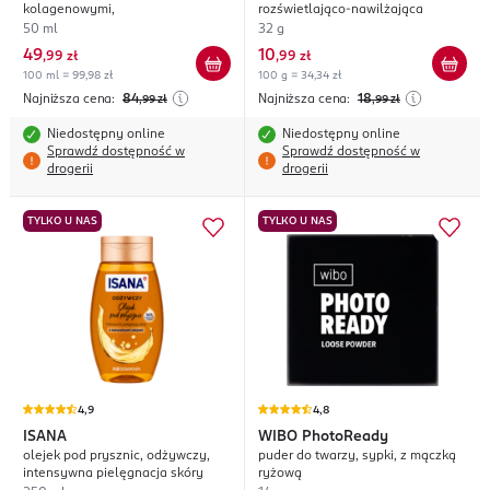
kolagenowymi,
rozświetlająco-nawilżająca
50 ml
32 g
49
10
,
99 zł
,
99 zł
100 ml = 99,98 zł
100 g = 34,34 zł
Najniższa cena:
84
Najniższa cena:
18
,99
zł
,99
zł
Niedostępny online
Niedostępny online
Sprawdź dostępność w
Sprawdź dostępność w
drogerii
drogerii
TYLKO U NAS
TYLKO U NAS
4,9
4,8
ISANA
WIBO
PhotoReady
olejek pod prysznic, odżywczy,
puder do twarzy, sypki, z mączką
intensywna pielęgnacja skóry
ryżową