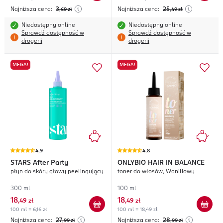
Najniższa cena:
3
Najniższa cena:
25
,69
zł
,49
zł
Niedostępny online
Niedostępny online
Sprawdź dostępność w
Sprawdź dostępność w
drogerii
drogerii
MEGA!
MEGA!
4,9
4,8
STARS
After Party
ONLYBIO HAIR IN BALANCE
płyn do skóry głowy peelingujący
toner do włosów, Waniliowy
300 ml
100 ml
18
18
,
49 zł
,
49 zł
100 ml = 6,16 zł
100 ml = 18,49 zł
Najniższa cena:
27
Najniższa cena:
28
,99
zł
,99
zł