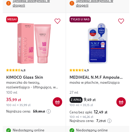
Sprawdź dostępność w
Sprawdź dostępność w
drogerii
drogerii
MEGA!
TYLKO U NAS
4,8
4,9
KIMOCO
Glass Skin
MEDIHEAL
N.M.F Ampoule
maseczka do twarzy,
maska w płachcie, nawilżająca
Original
rozświetlająco - liftingująca, w
kremie,
100 ml
27 ml
35
9
,
99 zł
Z APKĄ
,
49 zł
100 ml = 35,99 zł
100 ml = 35,15 zł
Najniższa cena:
59
,99
zł
12
Cena bez apki:
,49
zł
100 ml = 46,26 zł
Najniższa cena:
7
,29
zł
Niedostępny online
Niedostępny online