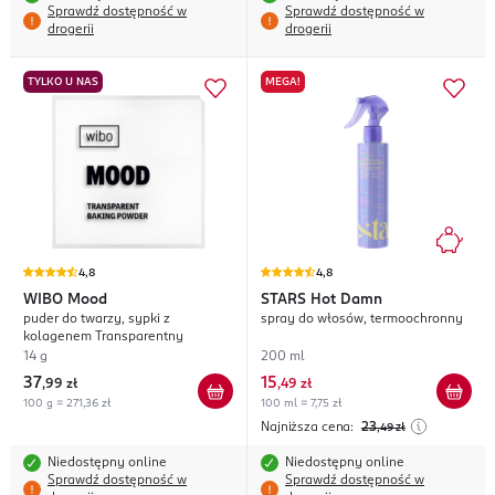
Sprawdź dostępność w
Sprawdź dostępność w
drogerii
drogerii
TYLKO U NAS
MEGA!
4,8
4,8
WIBO
Mood
STARS
Hot Damn
puder do twarzy, sypki z
spray do włosów, termoochronny
kolagenem Transparentny
14 g
200 ml
37
15
,
99 zł
,
49 zł
100 g = 271,36 zł
100 ml = 7,75 zł
Najniższa cena:
23
,49
zł
Niedostępny online
Niedostępny online
Sprawdź dostępność w
Sprawdź dostępność w