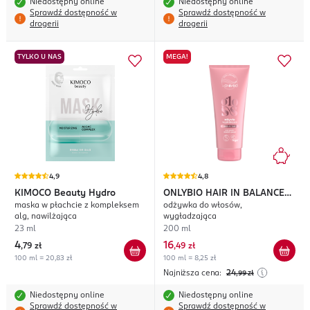
Niedostępny online
Niedostępny online
Sprawdź dostępność w
Sprawdź dostępność w
drogerii
drogerii
TYLKO U NAS
MEGA!
4,9
4,8
KIMOCO
Beauty Hydro
ONLYBIO HAIR IN BALANCE
maska w płachcie z kompleksem
odżywka do włosów,
Gloss
alg, nawilżająca
wygładzająca
23 ml
200 ml
4
16
,
79 zł
,
49 zł
100 ml = 20,83 zł
100 ml = 8,25 zł
Najniższa cena:
24
,99
zł
Niedostępny online
Niedostępny online
Sprawdź dostępność w
Sprawdź dostępność w