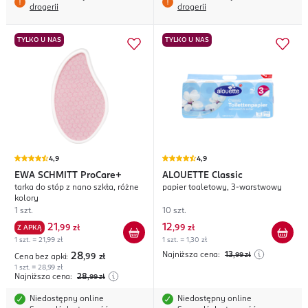
drogerii
drogerii
TYLKO U NAS
TYLKO U NAS
4,9
4,9
EWA SCHMITT
ProCare+
ALOUETTE
Classic
tarka do stóp z nano szkła, różne
papier toaletowy, 3-warstwowy
kolory
1 szt.
10 szt.
21
12
Z APKĄ
,
99 zł
,
99 zł
1 szt. = 21,99 zł
1 szt. = 1,30 zł
Najniższa cena:
13
28
,99
zł
Cena bez apki:
,99
zł
1 szt. = 28,99 zł
Najniższa cena:
28
,99
zł
Niedostępny online
Niedostępny online