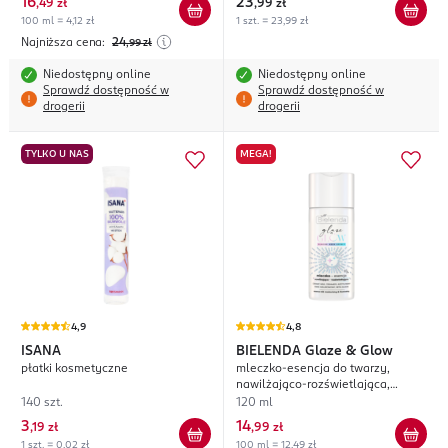
16
23
,
49 zł
,
99 zł
100 ml = 4,12 zł
1 szt. = 23,99 zł
Najniższa cena:
24
,99
zł
Niedostępny online
Niedostępny online
Sprawdź dostępność w
Sprawdź dostępność w
drogerii
drogerii
TYLKO U NAS
MEGA!
4,9
4,8
ISANA
BIELENDA
Glaze & Glow
płatki kosmetyczne
mleczko-esencja do twarzy,
nawilżająco-rozświetlająca,
glazed skin effect
140 szt.
120 ml
3
14
,
19 zł
,
99 zł
1 szt. = 0,02 zł
100 ml = 12,49 zł