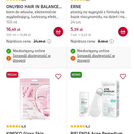
ONLYBIO HAIR IN BALANCE
ERNE
krem do włosów, ekstremalnie
plastry na wypryski z formułą na
Gloss
wygładzający, lustrzany efekt
bazie niacynamidu, na dzień i na
tafli
noc
150 ml
24 szt.
16
5
,
49 zł
,
39 zł
100 ml = 10,99 zł
1 szt. = 0,22 zł
Najniższa cena:
24
Najniższa cena:
8
,99
zł
,99
zł
Niedostępny online
Niedostępny online
Sprawdź dostępność w
Sprawdź dostępność w
drogerii
drogerii
MEGA!
NOWE
4,8
4,2
KIMOCO
Glass Skin
BIELENDA
Acne Remedium