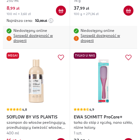
250 ml
14 g
8
37
,
99 zł
,
99 zł
100 ml = 3,60 zł
100 g = 271,36 zł
Najniższa cena:
10
,99
zł
Niedostępny online
Niedostępny online
Sprawdź dostępność w
Sprawdź dostępność w
drogerii
drogerii
MEGA!
TYLKO U NAS
4,8
4,9
SO!FLOW BY VIS PLANTIS
EWA SCHMITT
ProCare+
szampon do włosów peelingujący,
tarka do stóp z rączką, nano szkło,
przedłużający świeżość włosów,
różne kolory
zapach orzeźwiającego koktajlu
400 ml
1 szt.
tropikalnego