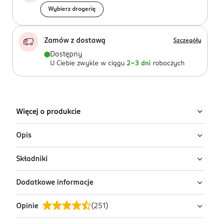
Wybierz drogerię
Zamów z dostawą
Szczegóły
Dostępny
U Ciebie zwykle w ciągu
2-3 dni
roboczych
Więcej o produkcie
Opis
Składniki
Ultranawilżający żel do twarzy i ciała opracowany na
bazie 99% naturalnego aloesu błyskawicznie poprawia
Dodatkowe informacje
poziom nawodnienia skóry, redukując przesuszenia,
Ingredients:
Aloe Barbadensis Leaf Juice, Aqua (Water),
szorstkość i objawy podrażnień. Zainspirowany
Propanediol, Propylene Glycol, Polysorbate 20,
Opinie
(
251
)
koreańską pielęgnacją żel może zastąpić zarówno
Glycerin, Xanthan Gum, Sodium Hyaluronate,
PRZYGOTOWANIE I STOSOWANIE