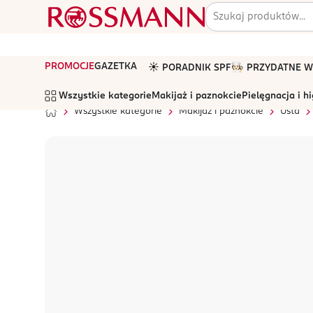
PROMOCJE
GAZETKA
☀️ PORADNIK SPF
🧑🏻‍🍳 PRZYDATNE
Wszystkie kategorie
Makijaż i paznokcie
Pielęgnacja i h
Wszystkie kategorie
Makijaż i paznokcie
Usta