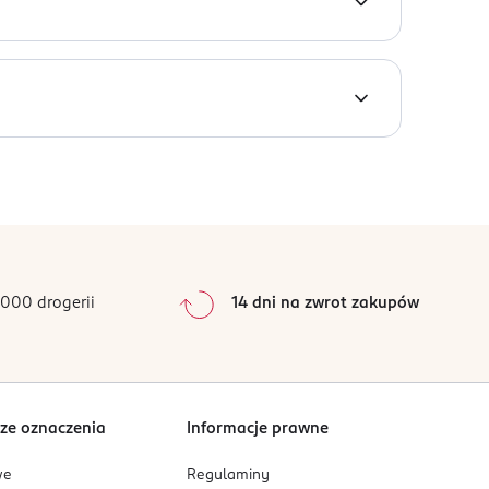
cówką, która zapewnia gładki poślizg i precyzję
ałtu ust i ułatwia dokładną aplikację.
e przewidywalnych warunkach użytkowania.
0
%
0
%
0
%
0
%
000 drogerii
14 dni na zwrot zakupów
0
%
Sortowanie wg
data: od najnowszej
ze oznaczenia
Informacje prawne
we
Regulaminy