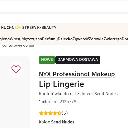
 W KUCHNI
✨ STREFA K-BEAUTY
igiena
Włosy
Mężczyzna
Perfumy
Dziecko
Żywność
Zdrowie
Zwierzęta
Dom
Konturówki do ust
NOWE
DARMOWA DOSTAWA
NYX Professional Makeup
Lip Lingerie
Konturówka do ust z tintem, Send Nudes
1 ml
nr kat.
2125778
(
6
)
Kolor:
Send Nudes