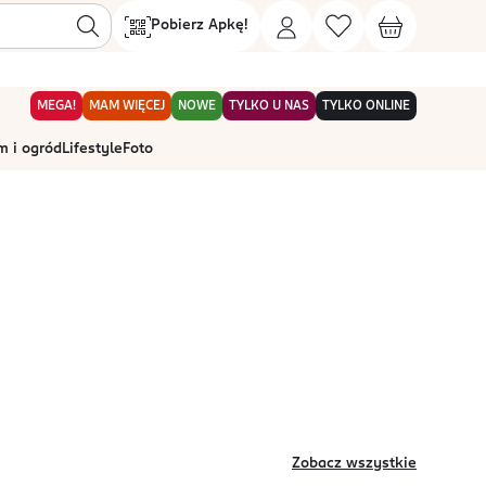
Pobierz Apkę!
MEGA!
MAM WIĘCEJ
NOWE
TYLKO U NAS
TYLKO ONLINE
 i ogród
Lifestyle
Foto
Zobacz wszystkie