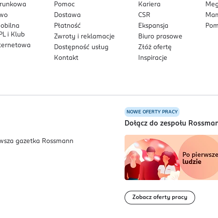
arunkowa
Pomoc
Kariera
Me
owo
Dostawa
CSR
Mam
mobilna
Płatność
Ekspansja
Pom
L i Klub
Zwroty i reklamacje
Biuro prasowe
nternetowa
Dostępność usług
Złóż ofertę
Kontakt
Inspiracje
NOWE OFERTY PRACY
a
Dołącz do zespołu Rossma
Zobacz oferty pracy