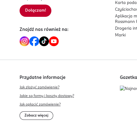
Karta pod
Czyścioch
Dołączam!
Aplikacja 
Rossmann P
Drogeria i
Znajdź nas również na:
Marki
Przydatne informacje
Gazetk
Jak złożyć zamówienie?
Jakie są formy i koszty dostawy?
Jak opłacić zamówienie?
Zobacz więcej