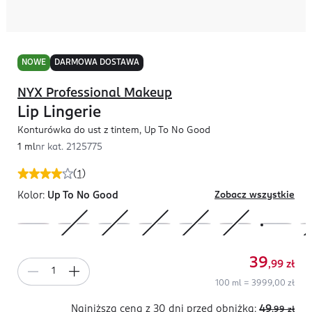
NOWE
DARMOWA DOSTAWA
NYX Professional Makeup
Lip Lingerie
Konturówka do ust z tintem, Up To No Good
1 ml
nr kat.
2125775
(
1
)
Kolor:
Up To No Good
Zobacz wszystkie
39
,99
zł
100 ml = 3999,00 zł
Najniższa cena z 30 dni
przed obniżką:
49
,99
zł