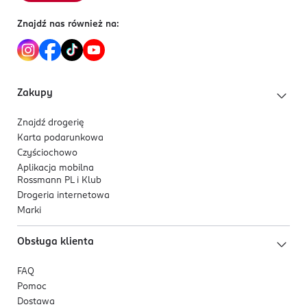
ACID, TROPOLONE, BENZYL SALICYLATE, ALPHA-
50303
Znajdź nas również na:
ISOMETHYL IONONE, HEXYL CINNAMAL, LIMONENE,
Tartu
CITRONELLOL, HYDROXYCITRONELLAL, LINALOOL.
info@orientrade.com
37251902620
EE-Estonia
Zakupy
Kod EAN
8 809747 958085
Znajdź drogerię
Karta podarunkowa
Czyściochowo
Aplikacja mobilna
Rossmann PL i Klub
Drogeria internetowa
Marki
Obsługa klienta
FAQ
Pomoc
Dostawa