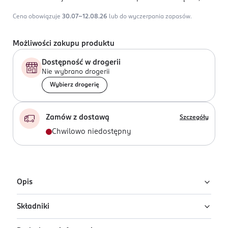
Cena obowiązuje
30.07-12.08.26
lub do wyczerpania zapasów.
Możliwości zakupu produktu
Dostępność w drogerii
Nie wybrano drogerii
Wybierz drogerię
Zamów z dostawą
Szczegóły
Chwilowo niedostępny
Opis
Składniki
Wielofunkcyjny krem BB Missha Perfect Cover w
odcieniu Cool Beige z formułą wzbogaconą o filtr SPF