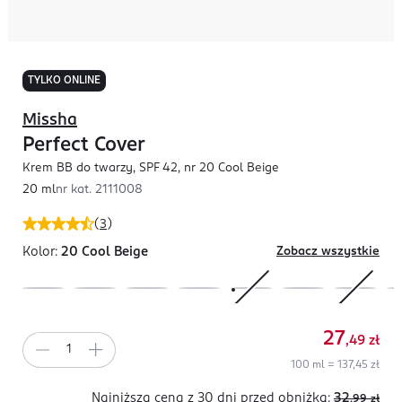
TYLKO ONLINE
Missha
Perfect Cover
Krem BB do twarzy, SPF 42, nr 20 Cool Beige
20 ml
nr kat.
2111008
(
3
)
Kolor:
20 Cool Beige
Zobacz wszystkie
27
,49
zł
100 ml = 137,45 zł
Najniższa cena z 30 dni
przed obniżką:
32
,99
zł