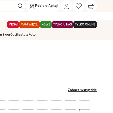
Pobierz Apkę!
MEGA!
MAM WIĘCEJ
NOWE
TYLKO U NAS
TYLKO ONLINE
 i ogród
Lifestyle
Foto
Zobacz wszystkie