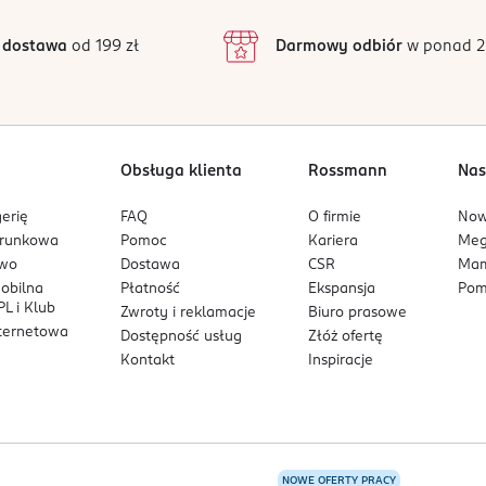
 aby uzyskać głębię koloru i również poczekaj do wyschnięcia. Cza
3
13 opinii
podstawie
ędzelkowi.
inie są zweryfikowane zakupem.
l Lacquer jest szybkoschnąca i zazwyczaj trwa to kilka minut.
2
 dostawa
od 199 zł
Darmowy odbiór
w ponad 2
anego topu Semilac Gel Like, aby zabezpieczyć kolor, nadać po
1
 aby uzyskać najlepszy efekt. Unikaj kontaktu z kremami i tłusty
ilac, aby nie wysuszać paznokci. Jeśli chcesz, aby manicure ut
Obsługa klienta
Rossmann
Nas
erię
FAQ
O firmie
No
ami. Stosować w dobrze wentylowanym pomieszczeniu. Chronić prz
arunkowa
Pomoc
Kariera
Me
owo
Dostawa
CSR
Mam
mobilna
Płatność
Ekspansja
Pom
L i Klub
Zwroty i reklamacje
Biuro prasowe
nternetowa
Dostępność usług
Złóż ofertę
Kontakt
Inspiracje
NOWE OFERTY PRACY