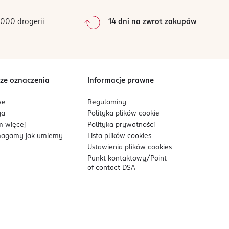
s schnięcia lakieru zależy od jego rodzaju i
0
%
0
%
000 drogerii
14 dni na zwrot zakupów
łysk i efekt żelowego wykończenia manicure.
0
%
mi substancjami po nałożeniu lakieru. Do usuwania
Sortowanie wg
data: od najnowszej
rzymał się dłużej, unikaj długotrwałego
ze oznaczenia
Informacje prawne
we
Regulaminy
ed dziećmi.
ga
Polityka plików
cookie
 więcej
Polityka prywatności
agamy jak umiemy
Lista plików
cookies
Ustawienia plików
cookies
Punkt kontaktowy/
Point
of contact DSA