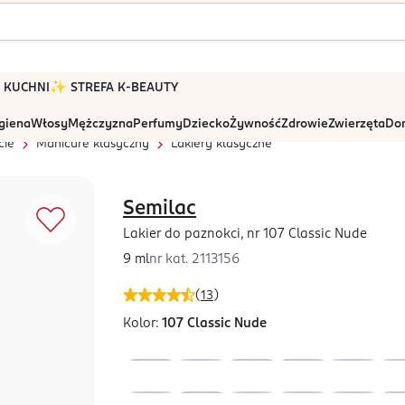
 W KUCHNI
✨ STREFA K-BEAUTY
igiena
Włosy
Mężczyzna
Perfumy
Dziecko
Żywność
Zdrowie
Zwierzęta
Dom
cie
Manicure klasyczny
Lakiery klasyczne
Semilac
Lakier do paznokci, nr 107 Classic Nude
9 ml
nr kat.
2113156
(
13
)
Kolor:
107 Classic Nude