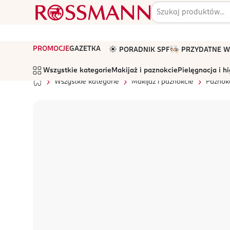
PROMOCJE
GAZETKA
☀️ PORADNIK SPF
🧑🏻‍🍳 PRZYDATNE
Wszystkie kategorie
Makijaż i paznokcie
Pielęgnacja i h
Wszystkie kategorie
Makijaż i paznokcie
Paznok