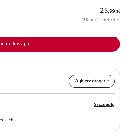
25
,99
zł
100 ml = 288,78 zł
aj do koszyka
Wybierz drogerię
Szczegóły
oczych