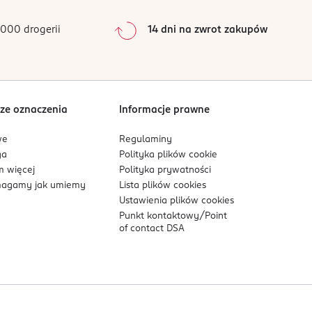
s schnięcia lakieru zależy od jego rodzaju i
0
%
0
%
000 drogerii
14 dni na zwrot zakupów
łysk i efekt żelowego wykończenia manicure.
0
%
mi substancjami po nałożeniu lakieru. Do usuwania
Sortowanie wg
data: od najnowszej
rzymał się dłużej, unikaj długotrwałego
ze oznaczenia
Informacje prawne
we
Regulaminy
ed dziećmi.
ga
Polityka plików
cookie
 więcej
Polityka prywatności
agamy jak umiemy
Lista plików
cookies
Ustawienia plików
cookies
Punkt kontaktowy/
Point
of contact DSA