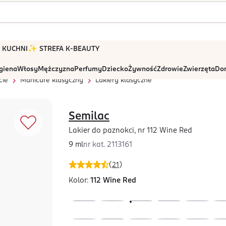
 W KUCHNI
✨ STREFA K-BEAUTY
igiena
Włosy
Mężczyzna
Perfumy
Dziecko
Żywność
Zdrowie
Zwierzęta
Dom
cie
Manicure klasyczny
Lakiery klasyczne
Semilac
Lakier do paznokci, nr 112 Wine Red
9 ml
nr kat.
2113161
(
21
)
Kolor:
112 Wine Red