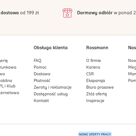
 aby uzyskać głębię koloru i również poczekaj do wyschnięcia. Cza
3
21 opinii
podstawie
ędzelkowi.
inie są zweryfikowane zakupem.
l Lacquer jest szybkoschnąca i zazwyczaj trwa to kilka minut.
2
 dostawa
od 199 zł
Darmowy odbiór
w ponad 2
anego topu Semilac Gel Like, aby zabezpieczyć kolor, nadać po
1
 aby uzyskać najlepszy efekt. Unikaj kontaktu z kremami i tłusty
ilac, aby nie wysuszać paznokci. Jeśli chcesz, aby manicure ut
Obsługa klienta
Rossmann
Nas
erię
FAQ
O firmie
No
ami. Stosować w dobrze wentylowanym pomieszczeniu. Chronić prz
arunkowa
Pomoc
Kariera
Me
owo
Dostawa
CSR
Mam
mobilna
Płatność
Ekspansja
Pom
L i Klub
Zwroty i reklamacje
Biuro prasowe
nternetowa
Dostępność usług
Złóż ofertę
Kontakt
Inspiracje
NOWE OFERTY PRACY