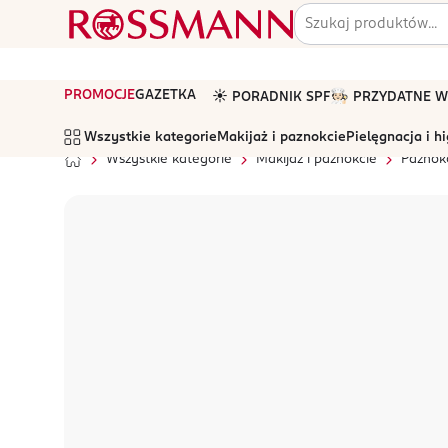
PROMOCJE
GAZETKA
☀️ PORADNIK SPF
🧑🏻‍🍳 PRZYDATNE
Wszystkie kategorie
Makijaż i paznokcie
Pielęgnacja i h
Wszystkie kategorie
Makijaż i paznokcie
Paznok