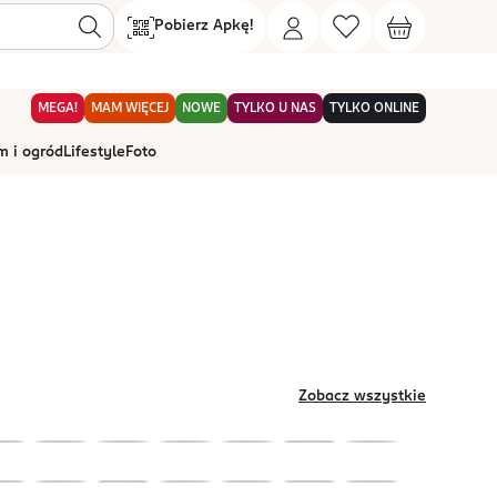
Pobierz Apkę!
MEGA!
MAM WIĘCEJ
NOWE
TYLKO U NAS
TYLKO ONLINE
 i ogród
Lifestyle
Foto
Zobacz wszystkie