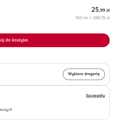
25
,99
zł
100 ml = 288,78 zł
aj do koszyka
Wybierz drogerię
Szczegóły
oczych