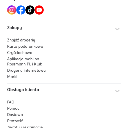
Ułatwia aplikację dzięki ergonomicznemu
French z użyciem Semilac Multitool:
Użyj
pędzelkowi.
końcówki z kulką lub precyzyjnej końcówki
pędzelkowej Multitoola. Zanurz końcówkę w
Classic White i delikatnie namaluj białą
Zakupy
końcówkę paznokcia. Możesz prowadzić linię
ruchem ciągłym lub punktowo – w zależności od
Znajdź drogerię
Karta podarunkowa
preferencji. W razie potrzeby popraw kształt linii
Czyściochowo
przy pomocy patyczka lub drugiej końcówki
Aplikacja mobilna
Multitoola. Poczekaj do wyschnięcia. Czas
Rossmann PL i Klub
schnięcia lakieru zależy od jego rodzaju i
Drogeria internetowa
grubości warstwy, linia Semilac Nail Lacquer ma
Marki
szybkoschnącą formułę i zazwyczaj trwa to około
kilku minut. Classic White ze względu na wysoką
Obsługa klienta
zawartość pigmentu, może schnąć nieco dłużej.
Nakładanie top coat:
Nałóż warstwę
FAQ
dedykowanego topu Semilac Gel Like, aby
Pomoc
Dostawa
zabezpieczyć kolor, nadać połysk i efekt
Płatność
żelowego wykończenia manicure. Pozwól
Zwroty i reklamacje