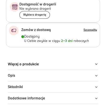
Dostępność w drogerii
Nie wybrano drogerii
Wybierz drogerię
Zamów z dostawą
Szczegóły
Dostępny
U Ciebie zwykle w ciągu
2-3 dni
roboczych
Więcej o produkcie
Opis
Składniki
Lakier klasyczny Semilac w odcieniu Classic
White
Dodatkowe informacje
Ingredients: Butyl Acetate, Ethyl Acetate, Nitrocellulose,
Classic White to intensywnie biały, kryjący lakier,
Adipic Acid/Neopentyl Glycol/Trimellitic Anhydride