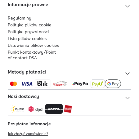
Informacje prawne
48613067772
PL-Polska
Regulaminy
Polityka plików
cookie
Kod EAN
Polityka prywatności
5 902751 474411
Lista plików
cookies
Ustawienia plików
cookies
Punkt kontaktowy/
Point
of contact DSA
Metody płatności
Nasi dostawcy
Przydatne informacje
Jak złożyć zamówienie?