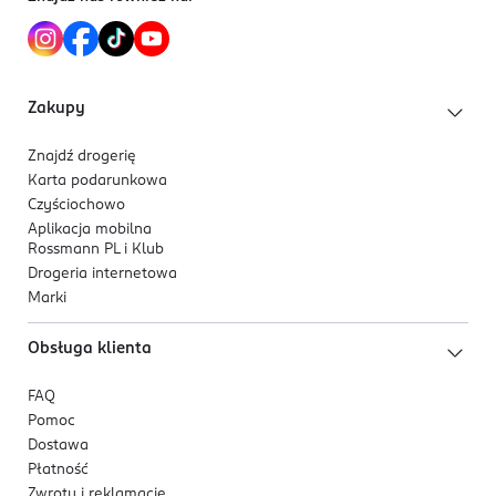
intensywnych lub ciemnych. To rozwiązanie nie
tylko wspomoże utrzymanie naturalnego koloru
płytki i kondycji paznokcia na najwyższym
poziomie, ale też dodatkowo odżywki płytkę
Zakupy
paznokcia. Stosowanie takiego rozwiązania,
może wpłynąć na trwałość stylizacji.
Znajdź drogerię
Karta podarunkowa
Nakładanie lakieru kolorowego
: Nałóż pierwszą
Czyściochowo
cienką warstwę lakieru i pozwól jej wyschnąć.
Aplikacja mobilna
Lakiery kryjące z linii Semilac Nail Lacquer kryją
Rossmann PL i Klub
po 1 warstwie. Czas schnięcia lakieru zależy od
Drogeria internetowa
jego rodzaju i grubości warstwy, linia Semilac Nail
Marki
Lacquer ma szybkoschnącą formułę i zazwyczaj
trwa to około kilku minut.
Obsługa klienta
Nakładanie top coat
: Nałóż warstwę
dedykowanego topu Semilac Gel Like, aby
FAQ
zabezpieczyć kolor, nadać połysk i efekt
Pomoc
Dostawa
żelowego wykończenia manicure. Pozwól
Płatność
wyschnąć.
Zwroty i reklamacje