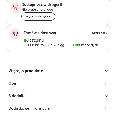
Dostępność w drogerii
Nie wybrano drogerii
Wybierz drogerię
Zamów z dostawą
Szczegóły
Dostępny
U Ciebie zwykle w ciągu
2-3 dni
roboczych
Więcej o produkcie
Opis
Składniki
Lakier klasyczny Semilac w odcieniu Classic
Black
Dodatkowe informacje
Ingredients: Butyl Acetate, Ethyl Acetate, Nitrocellulose,
Classic Black to ponadczasowa czerń w klasycznym
Adipic Acid/Neopentyl Glycol/Trimellitic Anhydride