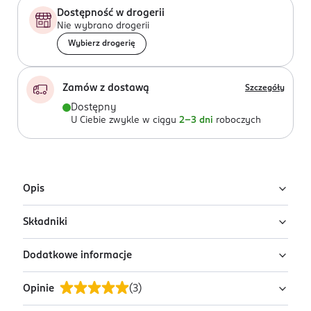
Dostępność w drogerii
Nie wybrano drogerii
Wybierz drogerię
Zamów z dostawą
Szczegóły
Dostępny
U Ciebie zwykle w ciągu
2-3 dni
roboczych
Opis
Składniki
Klasyczny lakier do paznokci Semilac Neon
Red
Dodatkowe informacje
Ingredients: : BUTYL ACETATE, ETHYL ACETATE,
Lakier do paznokci klasyczny Semilac Neon Red to
NITROCELLULOSE, ADIPIC ACID/NEOPENTYL
zmysłowa, pełna energii neonowa czerwień,
Opinie
(
3
)
GLYCOL/TRIMELLITIC ANHYDRIDE COPOLYMER,
PRZYGOTOWANIE I STOSOWANIE
przyciągająca spojrzenia. Łączy w sobie odwagę,
ISOPROPYL ALCOHOL, ISOPHORONE
Przed użyciem dobrze wstrząśnij buteleczką. Wewnątrz