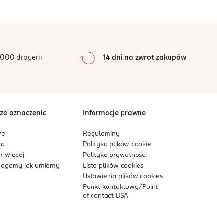
0
%
0
%
0
%
0
%
000 drogerii
14 dni na zwrot zakupów
0
%
Sortowanie wg
data: od najnowszej
ze oznaczenia
Informacje prawne
we
Regulaminy
ga
Polityka plików
cookie
 więcej
Polityka prywatności
agamy jak umiemy
Lista plików
cookies
Ustawienia plików
cookies
Punkt kontaktowy/
Point
of contact DSA