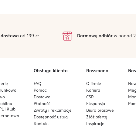
5
4,8
/5
4
3
242 opinii
podstawie
inie są zweryfikowane zakupem.
2
 dostawa
od 199 zł
Darmowy odbiór
w ponad 2
1
Obsługa klienta
Rossmann
Nas
erię
FAQ
O firmie
No
arunkowa
Pomoc
Kariera
Me
owo
Dostawa
CSR
Mam
mobilna
Płatność
Ekspansja
Pom
L i Klub
Zwroty i reklamacje
Biuro prasowe
nternetowa
Dostępność usług
Złóż ofertę
Kontakt
Inspiracje