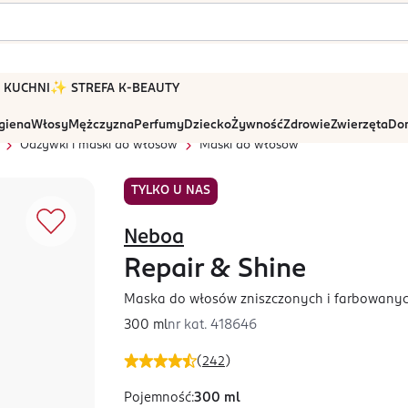
 W KUCHNI
✨ STREFA K-BEAUTY
igiena
Włosy
Mężczyzna
Perfumy
Dziecko
Żywność
Zdrowie
Zwierzęta
Dom
Odżywki i maski do włosów
Maski do włosów
TYLKO U NAS
Neboa
Repair & Shine
Maska do włosów zniszczonych i farbowanych
300 ml
nr kat.
418646
(
242
)
Pojemność
:
300 ml