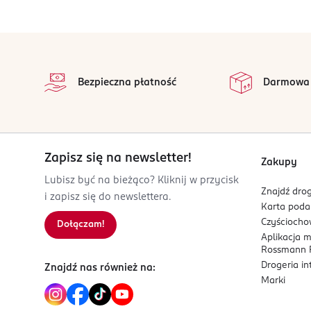
ul. Hurtowa 8
15-399 Białystok
stopka
Kod EAN
na 
5 903794 193512
Wszystkie op
Bezpieczna płatność
Darmowa
Zapisz się na newsletter!
Zakupy
Lubisz być na bieżąco? Kliknij w przycisk
Znajdź drog
i zapisz się do newslettera.
Karta pod
Czyścioch
Dołączam!
Aplikacja 
Rossmann P
Drogeria i
Znajdź nas również na:
Marki