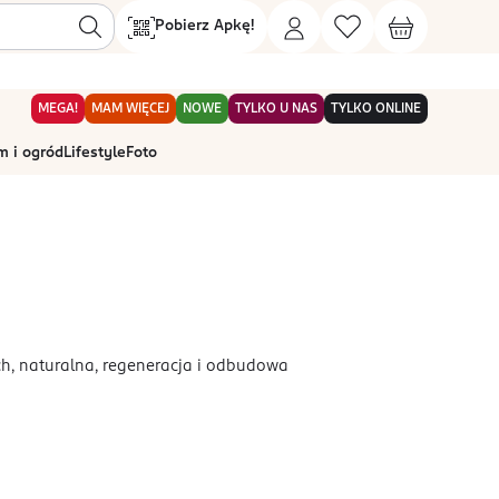
Pobierz Apkę!
MEGA!
MAM WIĘCEJ
NOWE
TYLKO U NAS
TYLKO ONLINE
 i ogród
Lifestyle
Foto
, naturalna, regeneracja i odbudowa