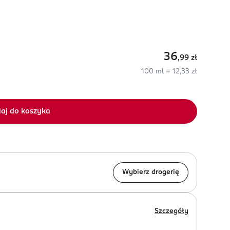
36
,99
zł
100 ml = 12,33 zł
aj do koszyka
Wybierz drogerię
Szczegóły