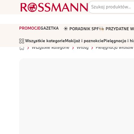
PROMOCJE
GAZETKA
☀️ PORADNIK SPF
🧑🏻‍🍳 PRZYDATNE
Wszystkie kategorie
Makijaż i paznokcie
Pielęgnacja i h
Wszystkie kategorie
Włosy
Pielęgnacja włosów