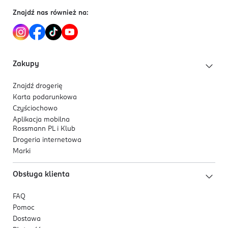
Kosmetyk inspirowany rozwiązaniami K-beauty
Znajdź nas również na:
jest praktyczny i wygodny w użyciu.
Produkt dostępny w kilku naturalnych
odcieniach.
Formuła wegańska.
Zakupy
Składniki aktywne
Znajdź drogerię
Niacynamid
pomaga regulować wydzielanie
Karta podarunkowa
sebum, optycznie zmniejsza widoczność porów i
Czyściochowo
wspiera wyrównanie kolorytu skóry. Wzmacnia
Aplikacja mobilna
Rossmann PL i Klub
barierę hydrolipidową oraz wpływa na poprawę
Drogeria internetowa
ogólnego wyglądu cery.
Marki
Kwas hialuronowy
zapewnia intensywne
nawilżenie naskórka, ogranicza utratę wody i
Obsługa klienta
wspiera elastyczność skóry. Wygładza jej
powierzchnię, ułatwia aplikację podkładu i
FAQ
pomaga utrzymać świeży wygląd cery przez
Pomoc
dłuższy czas.
Dostawa