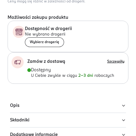
Ceny mogą się różnić w zależności od drogerii.
Możliwości zakupu produktu
Dostępność w drogerii
Nie wybrano drogerii
Wybierz drogerię
Zamów z dostawą
Szczegóły
Dostępny
U Ciebie zwykle w ciągu
2-3 dni
roboczych
Opis
Składniki
Kryjący podkład cushion Eveline Wonder
Match w odcieniu Ivory
Dodatkowe informacje