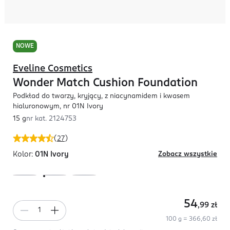
NOWE
Eveline Cosmetics
Wonder Match Cushion Foundation
Podkład do twarzy, kryjący, z niacynamidem i kwasem
hialuronowym, nr 01N Ivory
15 g
nr kat.
2124753
(
27
)
Kolor:
01N Ivory
Zobacz wszystkie
54
,99
zł
100 g = 366,60 zł