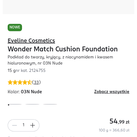
NOWE
Eveline Cosmetics
Wonder Match Cushion Foundation
Podkład do twarzy, kryjący, z niacynamidem i kwasem
hialuronowym, nr 03N Nude
15 g
nr kat.
2124755
(
33
)
Kolor:
03N Nude
Zobacz wszystkie
54
,99
zł
100 g = 366,60 zł