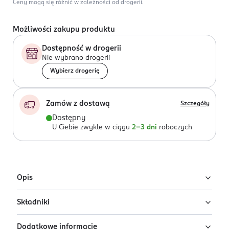
Ceny mogą się różnić w zależności od drogerii.
Możliwości zakupu produktu
Dostępność w drogerii
Nie wybrano drogerii
Wybierz drogerię
Zamów z dostawą
Szczegóły
Dostępny
U Ciebie zwykle w ciągu
2-3 dni
roboczych
Opis
Składniki
Kryjący podkład cushion Eveline Wonder
Match w odcieniu Nude
Dodatkowe informacje