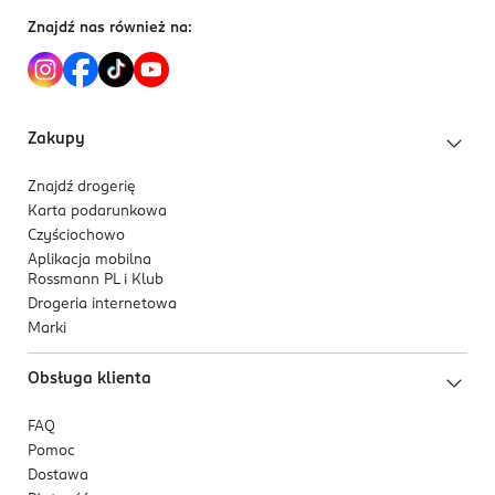
Kosmetyk inspirowany rozwiązaniami K-beauty
Znajdź nas również na:
jest praktyczny i wygodny w użyciu.
Produkt dostępny w kilku naturalnych
odcieniach.
Formuła wegańska.
Zakupy
Składniki aktywne
Znajdź drogerię
Niacynamid
pomaga regulować wydzielanie
Karta podarunkowa
sebum, optycznie zmniejsza widoczność porów i
Czyściochowo
wspiera wyrównanie kolorytu skóry. Wzmacnia
Aplikacja mobilna
Rossmann PL i Klub
barierę hydrolipidową oraz wpływa na poprawę
Drogeria internetowa
ogólnego wyglądu cery.
Marki
Kwas hialuronowy
zapewnia intensywne
nawilżenie naskórka, ogranicza utratę wody i
Obsługa klienta
wspiera elastyczność skóry. Wygładza jej
powierzchnię, ułatwia aplikację podkładu i
FAQ
pomaga utrzymać świeży wygląd cery przez
Pomoc
dłuższy czas.
Dostawa