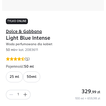
TYLKO ONLINE
Dolce & Gabbana
Light Blue Intense
Woda perfumowana dla kobiet
50 ml
nr kat.
2083611
(
5
)
Pojemność
:
50 ml
25 ml
50 ml
329
,99
zł
100 ml = 659,98 zł