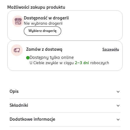
Możliwości zakupu produktu
Dostępność w drogerii
Nie wybrano drogerii
Wybierz drogerię
Zamów z dostawą
Szczegóły
Dostępny tylko online
U Ciebie zwykle w ciągu
2-3 dni
roboczych
Opis
Składniki
Woda perfumowana dla kobiet Dolce & Gabbana Light
Blue Eau Intense to zmysłowa kompozycja łącząca
Dodatkowe informacje
świeżość z elegancją.
ALCOHOL, PARFUM, AQUA, LIMONENE, ETHYLHEXYL
METHOXYCINNAMATE, DIETHYLOAMINO