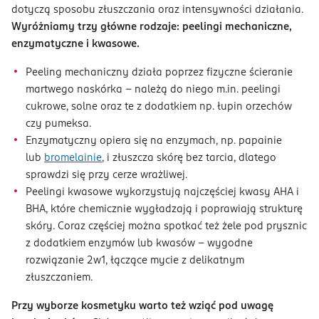
dotyczą sposobu złuszczania oraz intensywności działania.
Wyróżniamy trzy główne rodzaje: peelingi mechaniczne,
enzymatyczne i kwasowe.
Peeling mechaniczny działa poprzez fizyczne ścieranie
martwego naskórka – należą do niego m.in. peelingi
cukrowe, solne oraz te z dodatkiem np. łupin orzechów
czy pumeksa.
Enzymatyczny opiera się na enzymach, np. papainie
lub
bromelainie
, i złuszcza skórę bez tarcia, dlatego
sprawdzi się przy cerze wrażliwej.
Peelingi kwasowe wykorzystują najczęściej kwasy AHA i
BHA, które chemicznie wygładzają i poprawiają strukturę
skóry. Coraz częściej można spotkać też żele pod prysznic
z dodatkiem enzymów lub kwasów – wygodne
rozwiązanie 2w1, łączące mycie z delikatnym
złuszczaniem.
Przy wyborze kosmetyku warto też wziąć pod uwagę