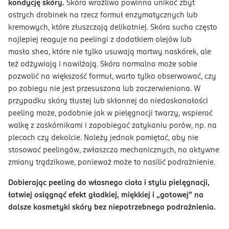
kondycję skóry.
Skóra wrażliwa powinna unikać zbyt
ostrych drobinek na rzecz formuł enzymatycznych lub
kremowych, które złuszczają delikatniej. Skóra sucha często
najlepiej reaguje na peelingi z dodatkiem olejów lub
masła shea, które nie tylko usuwają martwy naskórek, ale
też odżywiają i nawilżają. Skóra normalna może sobie
pozwolić na większość formuł, warto tylko obserwować, czy
po zabiegu nie jest przesuszona lub zaczerwieniona. W
przypadku skóry tłustej lub skłonnej do niedoskonałości
peeling może, podobnie jak w pielęgnacji twarzy, wspierać
walkę z zaskórnikami i zapobiegać zatykaniu porów, np. na
plecach czy dekolcie. Należy jednak pamiętać, aby nie
stosować peelingów, zwłaszcza mechanicznych, na aktywne
zmiany trądzikowe, ponieważ może to nasilić podrażnienie.
Dobierając peeling do własnego ciała i stylu pielęgnacji,
łatwiej osiągnąć efekt gładkiej, miękkiej i „gotowej” na
dalsze kosmetyki skóry bez niepotrzebnego podrażnienia.