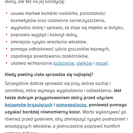
skóry, ale też na jej kondycję:
usuwa martwe komórki naskórka, pozostałości
kosmetyków oraz codzienne zanieczyszczenia,
wygładza skórę i sprawia, że staje się miękka w dotyku,
poprawia wygląd i koloryt skóry,
zmniejsza ryzyko wrastania włosków,
pomaga odblokować ujścia gruczołów łojowych,
zapobiega powstawaniu zaskórników,
ułatwia wchłanianie
balsamów
,
olejków
i
maseł
.
Kiedy peeling ciała sprawdza się najlepiej?
Szczególnie dobrze sprawdzi się przy skórze suchej i
szorstkiej, która wymaga wygładzenia i odświeżenia.
Jest
także dobrym przygotowaniem skóry przed użyciem
balsamów brązujących
i
samoopalaczy
, ponieważ pomaga
uzyskać bardziej równomierny kolor.
Warto wykonywać go
również przed goleniem, aby zmniejszyć ryzyko podrażnień i
wrastających włosków, a jednocześnie poprawić komfort