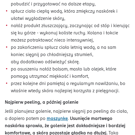
pobudzić i przygotować na dalsze etapy,
spłucz ciało ciepłą wodą, która zmiękczy naskórek i
ułatwi wygładzenie skóry,
nałóż produkt złuszczający, zaczynając od stóp i kierując
się ku górze - wykonuj koliste ruchy. Kolana i łokcie
możesz potraktować nieco intensywniej,
po zakończeniu spłucz ciało letnią wodą, a na sam
koniec sięgnij po chłodniejszy strumień,
aby dodatkowo odświeżyć skórę.
po osuszeniu nałóż balsam, masło lub olejek, które
pomogą utrzymać miękkość i komfort,
przez kolejne dni pamiętaj o regularnym nawilżaniu, bo
właśnie wtedy skóra najlepiej korzysta z pielęgnacji.
Najpierw peeling, a później golenie
Jeśli planujesz golenie, najpierw sięgnij po peeling do ciała,
a dopiero potem po
maszynkę
.
Usunięcie martwego
naskórka sprawia, że golenie jest dokładniejsze i bardziej
komfortowe, a skóra pozostaje gładka na dłużej.
Taka