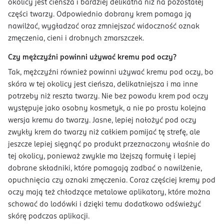
okolicy jest cieńsza i bardziej delikatna niż na pozostałej
części twarzy. Odpowiednio dobrany krem pomaga ją
nawilżać, wygładzać oraz zmniejszać widoczność oznak
zmęczenia, cieni i drobnych zmarszczek.
Czy mężczyźni powinni używać kremu pod oczy?
Tak, mężczyźni również powinni używać kremu pod oczy, bo
skóra w tej okolicy jest cieńsza, delikatniejsza i ma inne
potrzeby niż reszta twarzy. Nie bez powodu krem pod oczy
występuje jako osobny kosmetyk, a nie po prostu kolejna
wersja kremu do twarzy. Jasne, lepiej nałożyć pod oczy
zwykły krem do twarzy niż całkiem pomijać tę strefę, ale
jeszcze lepiej sięgnąć po produkt przeznaczony właśnie do
tej okolicy, ponieważ zwykle ma lżejszą formułę i lepiej
dobrane składniki, które pomagają zadbać o nawilżenie,
opuchnięcia czy oznaki zmęczenia. Coraz częściej kremy pod
oczy mają też chłodzące metalowe aplikatory, które można
schować do lodówki i dzięki temu dodatkowo odświeżyć
skórę podczas aplikacji.