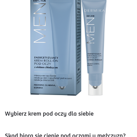
Wybierz krem pod oczy dla siebie
Skąd biorą się cienie pod oczami u mężczyzn?