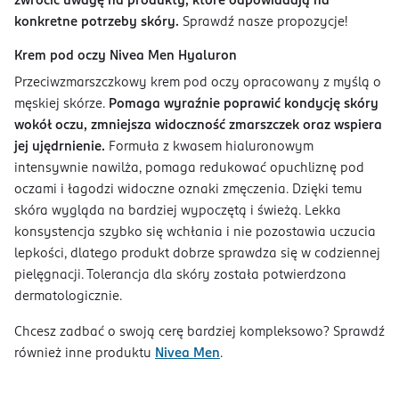
zwrócić uwagę na produkty, które odpowiadają na
konkretne potrzeby skóry.
Sprawdź nasze propozycje!
Krem pod oczy Nivea Men Hyaluron
Przeciwzmarszczkowy krem pod oczy opracowany z myślą o
męskiej skórze.
Pomaga wyraźnie poprawić kondycję skóry
wokół oczu, zmniejsza widoczność zmarszczek oraz wspiera
jej ujędrnienie.
Formuła z kwasem hialuronowym
intensywnie nawilża, pomaga redukować opuchliznę pod
oczami i łagodzi widoczne oznaki zmęczenia. Dzięki temu
skóra wygląda na bardziej wypoczętą i świeżą. Lekka
konsystencja szybko się wchłania i nie pozostawia uczucia
lepkości, dlatego produkt dobrze sprawdza się w codziennej
pielęgnacji. Tolerancja dla skóry została potwierdzona
dermatologicznie.
Chcesz zadbać o swoją cerę bardziej kompleksowo? Sprawdź
również inne produktu
Nivea Men
.