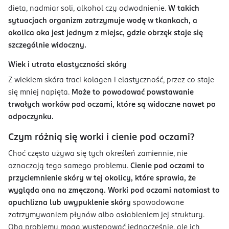
dieta, nadmiar soli, alkohol czy odwodnienie.
W takich
sytuacjach organizm zatrzymuje wodę w tkankach, a
okolica oka jest jednym z miejsc, gdzie obrzęk staje się
szczególnie widoczny.
Wiek i utrata elastyczności skóry
Z wiekiem skóra traci kolagen i elastyczność, przez co staje
się mniej napięta.
Może to powodować powstawanie
trwałych worków pod oczami, które są widoczne nawet po
odpoczynku.
Czym różnią się worki i cienie pod oczami?
Choć często używa się tych określeń zamiennie, nie
oznaczają tego samego problemu.
Cienie pod oczami to
przyciemnienie skóry w tej okolicy, które sprawia, że
wygląda ona na zmęczoną. Worki pod oczami natomiast to
opuchlizna lub uwypuklenie skóry
spowodowane
zatrzymywaniem płynów albo osłabieniem jej struktury.
Oba problemy mogą występować jednocześnie, ale ich