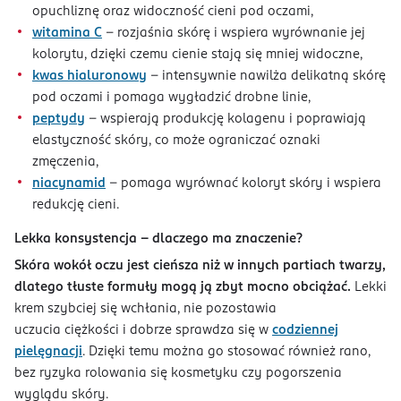
opuchliznę oraz widoczność cieni pod oczami,
witamina C
– rozjaśnia skórę i wspiera wyrównanie jej
kolorytu, dzięki czemu cienie stają się mniej widoczne,
kwas hialuronowy
– intensywnie nawilża delikatną skórę
pod oczami i pomaga wygładzić drobne linie,
peptydy
– wspierają produkcję kolagenu i poprawiają
elastyczność skóry, co może ograniczać oznaki
zmęczenia,
niacynamid
– pomaga wyrównać koloryt skóry i wspiera
redukcję cieni.
Lekka konsystencja – dlaczego ma znaczenie?
Skóra wokół oczu jest cieńsza niż w innych partiach twarzy,
dlatego tłuste formuły mogą ją zbyt mocno obciążać.
Lekki
krem szybciej się wchłania, nie pozostawia
uczucia ciężkości i dobrze sprawdza się w
codziennej
pielęgnacji
. Dzięki temu można go stosować również rano,
bez ryzyka rolowania się kosmetyku czy pogorszenia
wyglądu skóry.