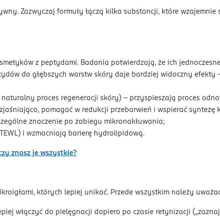
wny. Zazwyczaj formuły łączą kilka substancji, które wzajemnie s
osmetyków z peptydami. Badania potwierdzają, że ich jednoczes
ptydów do głębszych warstw skóry daje bardziej widoczny efekty – 
naturalny proces regeneracji skóry) – przyspieszają proces odno
zjaśniająco, pomagać w redukcji przebarwień i wspierać syntezę 
czególne znaczenie po zabiegu mikronakłuwania;
TEWL) i wzmacniają barierę hydrolipidową.
czy znasz je wszystkie?
kroigłami, których lepiej unikać. Przede wszystkim należy uważać
lepiej włączyć do pielęgnacji dopiero po czasie retynizacji („zazn