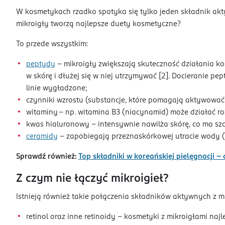
W kosmetykach rzadko spotyka się tylko jeden składnik akty
mikroigły tworzą najlepsze duety kosmetyczne?
To przede wszystkim:
peptydy
– mikroigły zwiększają skuteczność działania k
w skórę i dłużej się w niej utrzymywać [2]. Docieranie pe
linie wygładzone;
czynniki wzrostu (substancje, które pomagają aktywować 
witaminy – np. witamina B3 (niacynamid) może działać ro
kwas hialuronowy – intensywnie nawilża skórę, co ma sz
ceramidy
– zapobiegają przeznaskórkowej utracie wody (
Sprawdź również:
Top składniki w koreańskiej pielęgnacji - 
Z czym nie łączyć mikroigieł?
Istnieją również takie połączenia składników aktywnych z mi
retinol oraz inne retinoidy – kosmetyki z mikroigłami naj