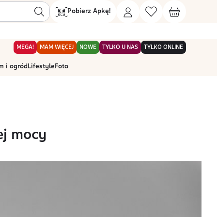
Pobierz Apkę!
MEGA!
MAM WIĘCEJ
NOWE
TYLKO U NAS
TYLKO ONLINE
 i ogród
Lifestyle
Foto
iej mocy