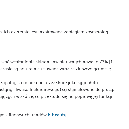
h. Ich działanie jest inspirowane zabiegiem kosmetologii
kszać wchłanianie składników aktywnych nawet o 73% [1].
czasie są naturalnie usuwane wraz ze złuszczającym się
zapalny są odbierane przez skórę jako sygnał do
lastyny i kwasu hialuronowego) są stymulowane do pracy.
jących w skórze, co przekłada się na poprawę jej funkcji
nym z flagowych trendów
K-beauty
.