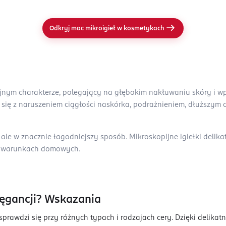
Odkryj moc mikroigieł w kosmetykach
yjnym charakterze, polegający na głębokim nakłuwaniu skóry i 
 się z naruszeniem ciągłości naskórka, podrażnieniem, dłuższym 
ale w znacznie łagodniejszy sposób. Mikroskopijne igiełki delika
w warunkach domowych.
lęgancji? Wskazania
sprawdzi się przy różnych typach i rodzajach cery. Dzięki delika