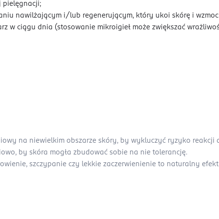
 pielęgnacji;
niu nawilżającym i/lub regenerującym, który ukoi skórę i wzmocn
arz w ciągu dnia (stosowanie mikroigieł może zwiększać wrażliwo
owy na niewielkim obszarze skóry, by wykluczyć ryzyko reakcji a
niowo, by skóra mogła zbudować sobie na nie tolerancję.
wienie, szczypanie czy lekkie zaczerwienienie to naturalny efekt 