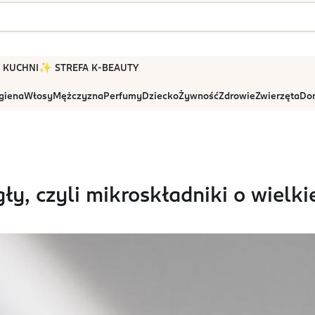
 W KUCHNI
✨ STREFA K-BEAUTY
igiena
Włosy
Mężczyzna
Perfumy
Dziecko
Żywność
Zdrowie
Zwierzęta
Dom
ły, czyli mikroskładniki o wielk