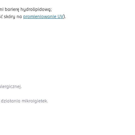
i barierę hydrolipidową;
ść skóry na
promieniowanie UV
).
lergicznej.
działania mikroigiełek.