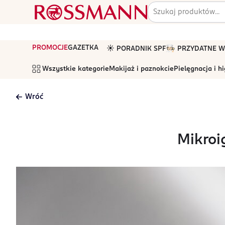
PROMOCJE
GAZETKA
☀️ PORADNIK SPF
🧑🏻‍🍳 PRZYDATNE
Wszystkie kategorie
Makijaż i paznokcie
Pielęgnacja i h
Wróć
Mikroig