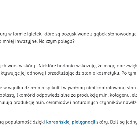
ktury w formie igiełek, które są pozyskiwane z gąbek słonowodnyc
ego mniej inwazyjne. Na czym polega?
ych warstw skóry. Niektóre badania wskazują, że mogą one zwię
tywując jej odnowę i przedłużając działanie kosmetyku. Po tym 
 w wyniku działania spikuli i wywołany nimi kontrolowany stan 
blasty (komórki odpowiedzialne za produkcję m.in. kolagenu, e
ulują produkcję m.in. ceramidów i naturalnych czynników nawilża
ną popularność dzięki
koreańskiej pielęgnacji
skóry. Dziś są jed