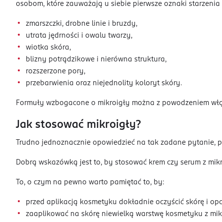
osobom, które zauważają u siebie pierwsze oznaki starzenia 
zmarszczki, drobne linie i bruzdy,
utrata jędrności i owalu twarzy,
wiotka skóra,
blizny potrądzikowe i nierówna struktura,
rozszerzone pory,
przebarwienia oraz niejednolity koloryt skóry.
Formuły wzbogacone o mikroigły można z powodzeniem włączyć
Jak stosować mikroigły?
Trudno jednoznacznie opowiedzieć na tak zadane pytanie, po
Dobrą wskazówką jest to, by stosować krem czy serum z mi
To, o czym na pewno warto pamiętać to, by:
przed aplikacją kosmetyku dokładnie oczyścić skórę i opc
zaaplikować na skórę niewielką warstwę kosmetyku z mikr