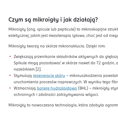
Czym są mikroigły i jak działają?
Mikroigły (ang. spicule lub pepticule) to mikroskopijne stru
estetycznej, jakim jest mezoterapia igłowa, choć jest od ni
Mikroigły tworzą na skórze mikronakłucia. Dzięki nim:
Zwiększają przenikanie składników aktywnych do głębsz
Spikule mogą pozostawać w skórze nawet do 72 godzin, ak
naskórkiem [2].
Stymulują
regenerację skóry
– mikrouszkodzenia powstałe
uruchomienia procesów naprawczych. W wyniku tego fibro
Wzmacniają
barierę hydrolipidową
(BHL) – mikroigły stym
ochronnych i zdolności zatrzymywania wilgoci.
Mikroigły to nowoczesna technologia, która zdobyła ogrom