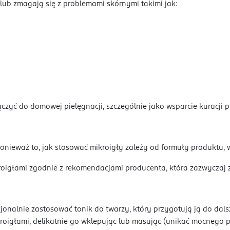
lub zmagają się z problemami skórnymi takimi jak:
 do domowej pielęgnacji, szczególnie jako wsparcie kuracji prze
nieważ to, jak stosować mikroigły zależy od formuły produktu, 
kroigłami zgodnie z rekomendacjami producenta, która zazwyczaj
jonalnie zastosować tonik do twarzy, który przygotują ją do dals
oigłami, delikatnie go wklepując lub masując (unikać mocnego p