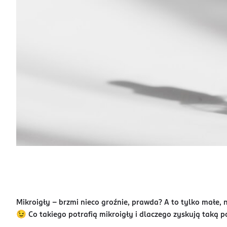
Mikroigły – brzmi nieco groźnie, prawda? A to tylko małe, n
😉 Co takiego potrafią mikroigły i dlaczego zyskują taką p