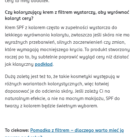
cery to miły dodatek.
Czy koloryzujący krem z filtrem wystarczy, aby wyrównać
koloryt cery?
Krem SPF z kolorem często w zupełności wystarcza do
lekkiego wyrównania kolorytu, zwłaszcza jeśli skóra nie ma
wyraźnych przebarwień, silnych zaczerwienień czy zmian,
które wymagają mocniejszego krycia. To produkt stworzony
raczej po to, by subtelnie poprawić wygląd cery niż działać
jak klasyczny
podkład
.
Dużą zaletą jest też to, że takie kosmetyki występują w
różnych wariantach kolorystycznych, więc łatwiej
dopasować je do odcienia skóry. Jeśli zależy Ci na
naturalnym efekcie, a nie na mocnym makijażu, SPF do
twarzy z kolorem będzie świetnym wyborem.
To ciekawe:
Pomadka z filtrem – dlaczego warto mieć ją