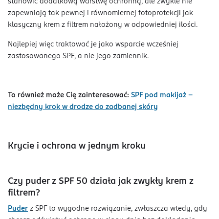
stanowić dodatkową warstwę ochronną, ale zwykle nie
zapewniają tak pewnej i równomiernej fotoprotekcji jak
klasyczny krem z filtrem nałożony w odpowiedniej ilości.
Najlepiej więc traktować je jako wsparcie wcześniej
zastosowanego SPF, a nie jego zamiennik.
To również może Cię zainteresować:
SPF pod makijaż –
niezbędny krok w drodze do zadbanej skóry
Krycie i ochrona w jednym kroku
Czy puder z SPF 50 działa jak zwykły krem z
filtrem?
Puder
z SPF to wygodne rozwiązanie, zwłaszcza wtedy, gdy