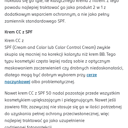
nakłada się go tyle, ile klasycznego kremu z filtrem. Z tego
powodu najlepiej traktować go jako produkt 2 w 1 z
dodatkowym wsparciem ochronnym, a nie jako pełny
zamiennik standardowego SPF.
Krem CC z SPF
Krem CC z
SPF (Cream and Color lub Color Control Cream) zwykle
skupia się mocniej na korekcji kolorytu niż krem BB. Tego
typu kosmetyki często lepiej radzą sobie z optycznym
maskowaniem zaczerwienień czy drobnych niedoskonałości,
dlatego mogą być dobrym wyborem przy
cerze
naczynkowej
albo problematycznej.
Nawet krem CC z SPF 50 nadal pozostaje przede wszystkim
kosmetykiem upiększającym i pielęgnującym. Nawet jeśli
zawiera filtr, zazwyczaj nie stosuje się go w ilości potrzebnej
do uzyskania pełnej ochrony przeciwsłonecznej, więc
najlepiej traktować go jako uzupełnienie
codziennej fotoprotekcji.