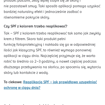
produkt palcami, żeby lepiej stopił się ze skórą i
nie pozostawił smug. Taki sposób aplikacji pomaga uzyskać
bardziej naturalny efekt i jednocześnie zadbać o
równomierne pokrycie skóry.
Czy SPF z kolorem trzeba reaplikować?
Tak – SPF z kolorem trzeba reaplikować tak samo jak zwykły
krem z filtrem. Skoro taki produkt pełni
funkcję fotoprotekcyjną i nakłada się go w odpowiedniej
ilości jak klasyczny SPF, to również wymaga ponownej
aplikacji w ciągu dnia. Najczęściej przyjmuje się, że warto
robić to średnio co 2-3 godziny, a nawet częściej podczas
dłuższego przebywania na słońcu, po spoceniu się, wytarciu
skóry lub kontakcie z wodą.
To ciekawe:
Reaplikacja SPF – jak prawidłowo uzupełniać
ochronę w ciągu dnia?