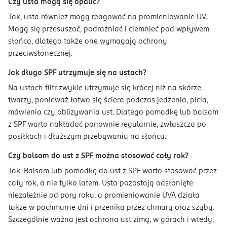
Czy usta mogą się opalić?
Tak, usta również mogą reagować na promieniowanie UV.
Mogą się przesuszać, podrażniać i ciemnieć pod wpływem
słońca, dlatego także one wymagają ochrony
przeciwsłonecznej.
Jak długo SPF utrzymuje się na ustach?
Na ustach filtr zwykle utrzymuje się krócej niż na skórze
twarzy, ponieważ łatwo się ściera podczas jedzenia, picia,
mówienia czy oblizywania ust. Dlatego pomadkę lub balsam
z SPF warto nakładać ponownie regularnie, zwłaszcza po
posiłkach i dłuższym przebywaniu na słońcu.
Czy balsam do ust z SPF można stosować cały rok?
Tak. Balsam lub pomadkę do ust z SPF warto stosować przez
cały rok, a nie tylko latem. Usta pozostają odsłonięte
niezależnie od pory roku, a promieniowanie UVA działa
także w pochmurne dni i przenika przez chmury oraz szyby.
Szczególnie ważna jest ochrona ust zimą, w górach i wtedy,