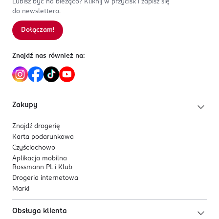
Lubisz być na bieżąco? Kliknij w przycisk i zapisz się
do newslettera.
Dołączam!
Znajdź nas również na:
Zakupy
Znajdź drogerię
Karta podarunkowa
Czyściochowo
Aplikacja mobilna
Rossmann PL i Klub
Drogeria internetowa
Marki
Obsługa klienta