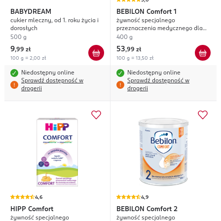
5,0
BABYDREAM
BEBILON
Comfort 1
cukier mleczny, od 1. roku życia i
żywność specjalnego
dorosłych
przeznaczenia medycznego dla
niemowląt, od urodzenia
500 g
400 g
9
53
,
99 zł
,
99 zł
100 g = 2,00 zł
100 g = 13,50 zł
Niedostępny online
Niedostępny online
Sprawdź dostępność w
Sprawdź dostępność w
drogerii
drogerii
4,6
4,9
HIPP
Comfort
BEBILON
Comfort 2
żywność specjalnego
żywność specjalnego