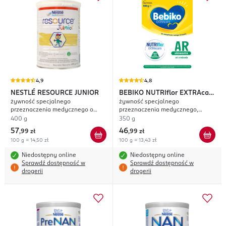
4,9
4,8
NESTLÉ RESOURCE JUNIOR
BEBIKO
NUTRIflor EXTRAcare
żywność specjalnego
żywność specjalnego
AR
przeznaczenia medycznego o
przeznaczenia medycznego,
smaku waniliowym, dla dzieci po
przeciw ulewaniom, od urodzenia
400 g
350 g
1. roku życia
57
46
,
99 zł
,
99 zł
100 g = 14,50 zł
100 g = 13,43 zł
Niedostępny online
Niedostępny online
Sprawdź dostępność w
Sprawdź dostępność w
drogerii
drogerii