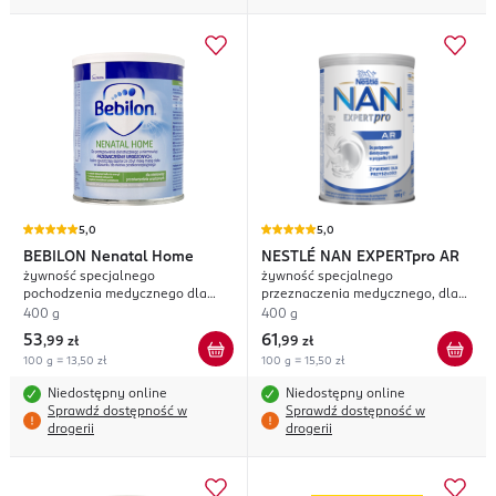
5,0
5,0
BEBILON
Nenatal Home
NESTLÉ NAN
EXPERTpro AR
żywność specjalnego
żywność specjalnego
pochodzenia medycznego dla
przeznaczenia medycznego, dla
niemowląt przedwcześnie
niemowląt od urodzenia, z
400 g
400 g
urodzonych
tendencją do ulewań
53
61
,
99 zł
,
99 zł
100 g = 13,50 zł
100 g = 15,50 zł
Niedostępny online
Niedostępny online
Sprawdź dostępność w
Sprawdź dostępność w
drogerii
drogerii