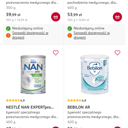
przeznaczenia medycznego dla
pochodzenia medycznego, dla
niemowląt od urodzenia
niemowląt, powyżej 6. m-ca życia
300 g
400 g
39
53
,
99 zł
,
99 zł
100 g = 13,33 zł
100 g = 13,50 zł
Niedostępny online
Niedostępny online
Sprawdź dostępność w
Sprawdź dostępność w
drogerii
drogerii
4,9
4,8
NESTLÉ NAN
EXPERTpro
BEBILON
AR
żywność specjalnego
żywność specjalnego
Total Comfort
przeznaczenia medycznego dla
przeznaczenia medycznego, dla
niemowląt od urodzenia
niemowląt, od urodzenia
400 g
400 g