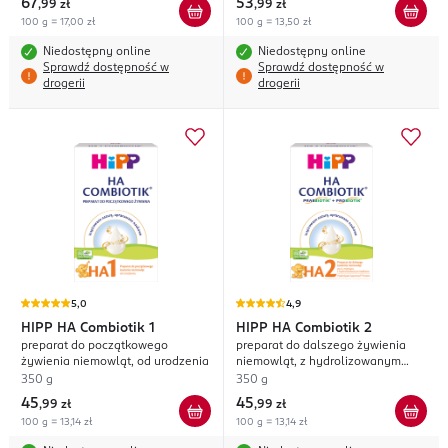
67
53
,
99 zł
,
99 zł
100 g = 17,00 zł
100 g = 13,50 zł
Niedostępny online
Niedostępny online
Sprawdź dostępność w
Sprawdź dostępność w
drogerii
drogerii
5,0
4,9
HIPP
HA Combiotik 1
HIPP
HA Combiotik 2
preparat do początkowego
preparat do dalszego żywienia
żywienia niemowląt, od urodzenia
niemowląt, z hydrolizowanym
białkiem, po 6. m-cu życia
350 g
350 g
45
45
,
99 zł
,
99 zł
100 g = 13,14 zł
100 g = 13,14 zł