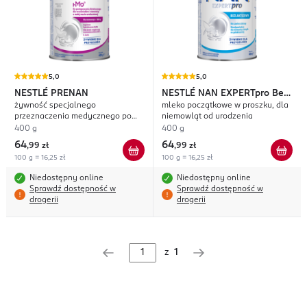
5,0
5,0
NESTLÉ PRENAN
NESTLÉ NAN
EXPERTpro Bez
żywność specjalnego
mleko początkowe w proszku, dla
Laktozy
przeznaczenia medycznego po
niemowląt od urodzenia
wypisie ze szpitala, z HMO, dla
400 g
400 g
niemowląt >1800g
64
64
,
99 zł
,
99 zł
100 g = 16,25 zł
100 g = 16,25 zł
Niedostępny online
Niedostępny online
Sprawdź dostępność w
Sprawdź dostępność w
drogerii
drogerii
z
1