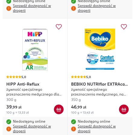
Niedostępny online
Niedostępny online
Sprawdź dostępność w
Sprawdź dostępność w
drogerii
drogerii
5,0
5,0
HIPP
Anti-Reflux
BEBIKO
NUTRIflor EXTRAcare
żywność specjalnego
żywność specjalnego
Comfort
przeznaczenia medycznego dla
przeznaczenia medycznego, na
niemowląt od urodzenia, w
kolki i zaparcia, od urodzenia
300 g
350 g
przypadku nadmiernego ulewania
39
46
,
99 zł
,
99 zł
100 g = 13,33 zł
100 g = 13,43 zł
Niedostępny online
Niedostępny online
Sprawdź dostępność w
Sprawdź dostępność w
drogerii
drogerii