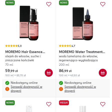
NOWE
NOWE
5,0
4,7
MOREMO
Hair Essence
MOREMO
Water Treatment
olejek do włosów, suche i
woda lamelarna do włosów,
Delightful Oil
Miracle 10
zniszczone końcówki
regenerująco-wygładzająca
70 ml
200 ml
59
86
,
99 zł
,
99 zł
100 ml = 85,70 zł
100 ml = 43,50 zł
Niedostępny online
Niedostępny online
Sprawdź dostępność w
Sprawdź dostępność w
drogerii
drogerii
NOWE
MEGA!