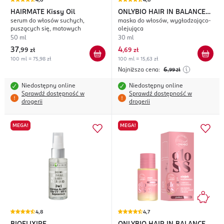
4,8
4,8
HAIRMATE
Kissy Oil
ONLYBIO HAIR IN BALANCE
serum do włosów suchych,
maska do włosów, wygładzająco-
Oil Bomba
puszących się, matowych
olejująca
50 ml
30 ml
37
4
,
99 zł
,
69 zł
100 ml = 75,98 zł
100 ml = 15,63 zł
Najniższa cena:
6
,99
zł
Niedostępny online
Niedostępny online
Sprawdź dostępność w
Sprawdź dostępność w
drogerii
drogerii
MEGA!
MEGA!
4,8
4,7