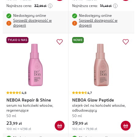
Najniższa cena:
32
Najniższa cena:
14
,99
zł
,49
zł
Niedostępny online
Niedostępny online
Sprawdź dostępność w
Sprawdź dostępność w
drogerii
drogerii
TYLKO U NAS
NOWE
4,8
4,7
NEBOA
Repair & Shine
NEBOA
Glow Peptide
serum na końcówki włosów,
olejek-żel na końcówki włosów,
regenerujące
odbudowujący
50 ml
50 ml
23
39
,
99 zł
,
99 zł
100 ml = 47,98 zł
100 ml = 79,98 zł