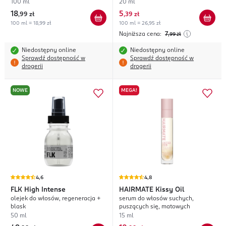
100 ml
20 ml
18
5
,
99 zł
,
39 zł
100 ml = 18,99 zł
100 ml = 26,95 zł
Najniższa cena:
7
,99
zł
Niedostępny online
Niedostępny online
Sprawdź dostępność w
Sprawdź dostępność w
drogerii
drogerii
NOWE
MEGA!
4,6
4,8
FLK
High Intense
HAIRMATE
Kissy Oil
olejek do włosów, regeneracja +
serum do włosów suchych,
blask
puszących się, matowych
50 ml
15 ml