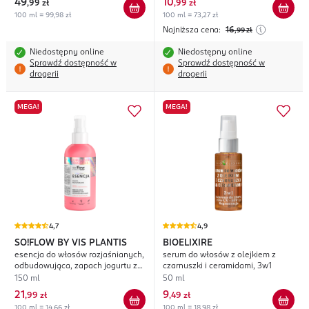
49
10
,
99 zł
,
99 zł
100 ml = 99,98 zł
100 ml = 73,27 zł
Najniższa cena:
16
,99
zł
Niedostępny online
Niedostępny online
Sprawdź dostępność w
Sprawdź dostępność w
drogerii
drogerii
MEGA!
MEGA!
4,7
4,9
SO!FLOW BY VIS PLANTIS
BIOELIXIRE
esencja do włosów rozjaśnianych,
serum do włosów z olejkiem z
odbudowująca, zapach jogurtu z
czarnuszki i ceramidami, 3w1
brzoskwinią
150 ml
50 ml
21
9
,
99 zł
,
49 zł
100 ml = 14,66 zł
100 ml = 18,98 zł