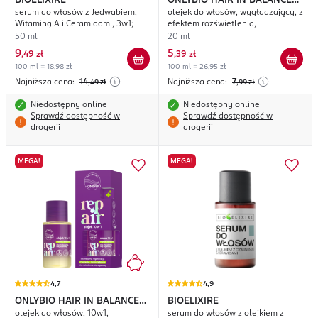
BIOELIXIRE
ONLYBIO HAIR IN BALANCE
serum do włosów z Jedwabiem,
olejek do włosów, wygładzający, z
Gloss
Witaminą A i Ceramidami, 3w1;
efektem rozświetlenia,
50 ml
20 ml
9
5
,
49 zł
,
39 zł
100 ml = 18,98 zł
100 ml = 26,95 zł
Najniższa cena:
14
Najniższa cena:
7
,49
zł
,99
zł
Niedostępny online
Niedostępny online
Sprawdź dostępność w
Sprawdź dostępność w
drogerii
drogerii
MEGA!
MEGA!
4,7
4,9
ONLYBIO HAIR IN BALANCE
BIOELIXIRE
olejek do włosów, 10w1,
serum do włosów z olejkiem z
Repair