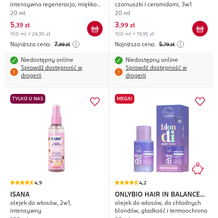
intensywna regeneracja, miękkość
czarnuszki i ceramidami, 3w1
i termoochrona
20 ml
20 ml
5
3
,
39 zł
,
99 zł
100 ml = 26,95 zł
100 ml = 19,95 zł
Najniższa cena:
7
Najniższa cena:
5
,99
zł
,79
zł
Niedostępny online
Niedostępny online
Sprawdź dostępność w
Sprawdź dostępność w
drogerii
drogerii
TYLKO U NAS
MEGA!
4,9
4,2
ISANA
ONLYBIO HAIR IN BALANCE
olejek do włosów, 2w1,
olejek do włosów, do chłodnych
Blondi
intensywny
blondów, gładkość i termoochrona