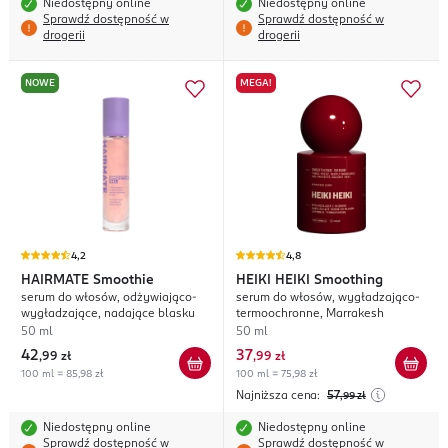
Niedostępny online
Niedostępny online
Sprawdź dostępność w
Sprawdź dostępność w
drogerii
drogerii
NOWE
MEGA!
4,2
4,8
HAIRMATE
Smoothie
HEIKI HEIKI
Smoothing
serum do włosów, odżywiająco-
serum do włosów, wygładzająco-
wygładzające, nadające blasku
termoochronne, Marrakesh
50 ml
50 ml
42
37
,
99 zł
,
99 zł
100 ml = 85,98 zł
100 ml = 75,98 zł
Najniższa cena:
57
,99
zł
Niedostępny online
Niedostępny online
Sprawdź dostępność w
Sprawdź dostępność w