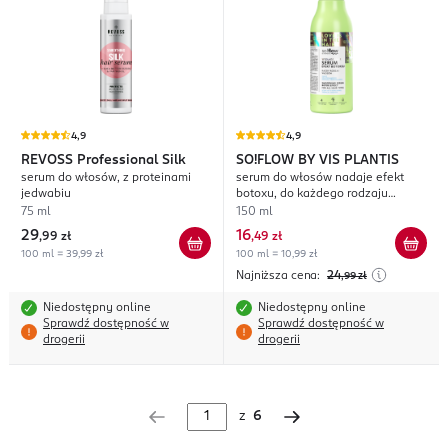
4,9
4,9
REVOSS
Professional Silk
SO!FLOW BY VIS PLANTIS
serum do włosów, z proteinami
serum do włosów nadaje efekt
jedwabiu
botoxu, do każdego rodzaju
włosów, o zapachu koktajlu
75 ml
150 ml
tropikalnego
29
16
,
99 zł
,
49 zł
100 ml = 39,99 zł
100 ml = 10,99 zł
Najniższa cena:
24
,99
zł
Niedostępny online
Niedostępny online
Sprawdź dostępność w
Sprawdź dostępność w
drogerii
drogerii
z
6