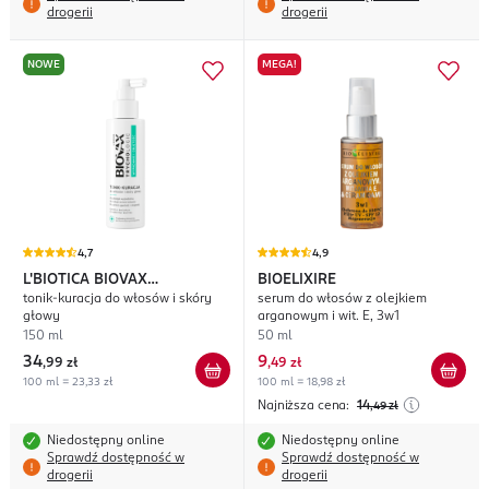
drogerii
drogerii
NOWE
MEGA!
4,7
4,9
L'BIOTICA BIOVAX
BIOELIXIRE
tonik-kuracja do włosów i skóry
serum do włosów z olejkiem
Trychologic
głowy
arganowym i wit. E, 3w1
150 ml
50 ml
34
9
,
99 zł
,
49 zł
100 ml = 23,33 zł
100 ml = 18,98 zł
Najniższa cena:
14
,49
zł
Niedostępny online
Niedostępny online
Sprawdź dostępność w
Sprawdź dostępność w
drogerii
drogerii