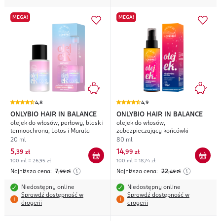
MEGA!
MEGA!
4,8
4,9
ONLYBIO HAIR IN BALANCE
ONLYBIO HAIR IN BALANCE
olejek do włosów, perłowy, blask i
olejek do włosów,
termoochrona, Lotos i Marula
zabezpieczający końcówki
20 ml
80 ml
5
14
,
39 zł
,
99 zł
100 ml = 26,95 zł
100 ml = 18,74 zł
Najniższa cena:
7
Najniższa cena:
22
,99
zł
,49
zł
Niedostępny online
Niedostępny online
Sprawdź dostępność w
Sprawdź dostępność w
drogerii
drogerii