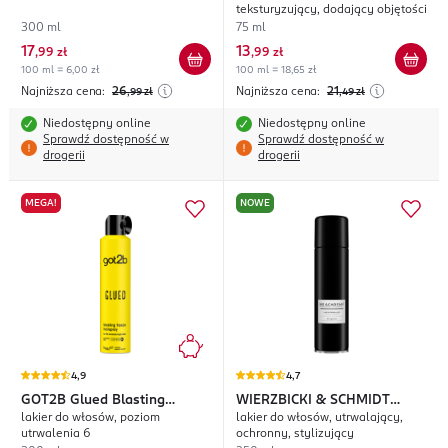
teksturyzujący, dodający objętości
300 ml
75 ml
17
13
,
99 zł
,
99 zł
100 ml = 6,00 zł
100 ml = 18,65 zł
Najniższa cena:
26
Najniższa cena:
21
,99
zł
,49
zł
Niedostępny online
Niedostępny online
Sprawdź dostępność w
Sprawdź dostępność w
drogerii
drogerii
MEGA!
NOWE
4,9
4,7
GOT2B
Glued Blasting
WIERZBICKI & SCHMIDT
lakier do włosów, poziom
lakier do włosów, utrwalający,
Freeze
Strong Fusion
utrwalenia 6
ochronny, stylizujący