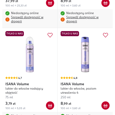
37
8
,
99 zł
,
99 zł
100 ml = 25,33 zł
100 ml = 3,60 zł
Niedostępny online
Niedostępny online
Sprawdź dostępność w
Sprawdź dostępność w
drogerii
drogerii
TYLKO U NAS
TYLKO U NAS
4,7
4,8
ISANA
Volume
ISANA
Volume
lakier do włosów nadający
lakier do włosów, poziom
objętość
utrwalenia 4
75 ml
250 ml
3
8
,
79 zł
,
99 zł
100 ml = 5,05 zł
100 ml = 3,60 zł