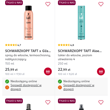
TYLKO U NAS
TYLKO U NAS
4,7
4,8
SCHWARZKOPF TAFT
x Gliss
SCHWARZKOPF TAFT
Aloe
spray do włosów, termoochronny,
lakier do włosów, poziom
Silky Shine
Boost
nabłyszczający
utrwalenia 4
150 ml
250 ml
25
22
,
99 zł
,
99 zł
100 ml = 17,33 zł
100 ml = 9,20 zł
Niedostępny online
Niedostępny online
Sprawdź dostępność w
Sprawdź dostępność w
drogerii
drogerii
TYLKO U NAS
TYLKO U NAS