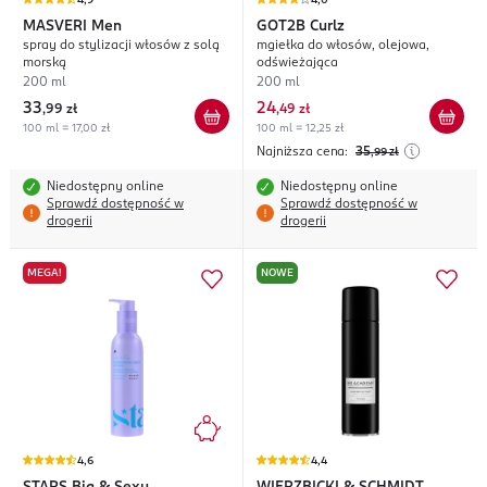
4,9
4,0
MASVERI
Men
GOT2B
Curlz
spray do stylizacji włosów z solą
mgiełka do włosów, olejowa,
morską
odświeżająca
200 ml
200 ml
33
24
,
99 zł
,
49 zł
100 ml = 17,00 zł
100 ml = 12,25 zł
Najniższa cena:
35
,99
zł
Niedostępny online
Niedostępny online
Sprawdź dostępność w
Sprawdź dostępność w
drogerii
drogerii
MEGA!
NOWE
4,6
4,4