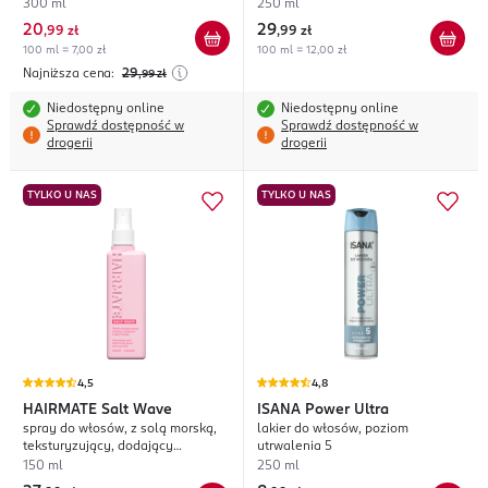
300 ml
250 ml
20
29
,
99 zł
,
99 zł
100 ml = 7,00 zł
100 ml = 12,00 zł
Najniższa cena:
29
,99
zł
Niedostępny online
Niedostępny online
Sprawdź dostępność w
Sprawdź dostępność w
drogerii
drogerii
TYLKO U NAS
TYLKO U NAS
4,5
4,8
HAIRMATE
Salt Wave
ISANA
Power Ultra
spray do włosów, z solą morską,
lakier do włosów, poziom
teksturyzujący, dodający
utrwalenia 5
objętości
150 ml
250 ml