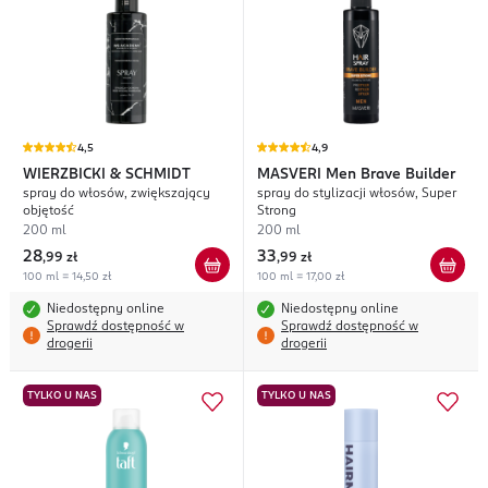
4,5
4,9
WIERZBICKI & SCHMIDT
MASVERI
Men Brave Builder
spray do włosów, zwiększający
spray do stylizacji włosów, Super
objętość
Strong
200 ml
200 ml
28
33
,
99 zł
,
99 zł
100 ml = 14,50 zł
100 ml = 17,00 zł
Niedostępny online
Niedostępny online
Sprawdź dostępność w
Sprawdź dostępność w
drogerii
drogerii
TYLKO U NAS
TYLKO U NAS