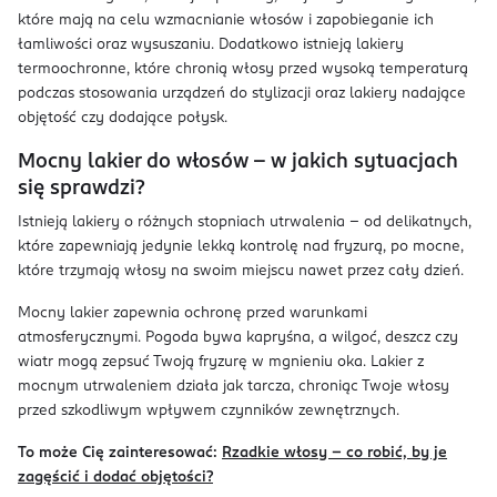
które mają na celu wzmacnianie włosów i zapobieganie ich
łamliwości oraz wysuszaniu. Dodatkowo istnieją lakiery
termoochronne, które chronią włosy przed wysoką temperaturą
podczas stosowania urządzeń do stylizacji oraz lakiery nadające
objętość czy dodające połysk.
Mocny lakier do włosów – w jakich sytuacjach
się sprawdzi?
Istnieją lakiery o różnych stopniach utrwalenia – od delikatnych,
które zapewniają jedynie lekką kontrolę nad fryzurą, po mocne,
które trzymają włosy na swoim miejscu nawet przez cały dzień.
Mocny lakier zapewnia ochronę przed warunkami
atmosferycznymi. Pogoda bywa kapryśna, a wilgoć, deszcz czy
wiatr mogą zepsuć Twoją fryzurę w mgnieniu oka. Lakier z
mocnym utrwaleniem działa jak tarcza, chroniąc Twoje włosy
przed szkodliwym wpływem czynników zewnętrznych.
To może Cię zainteresować:
Rzadkie włosy – co robić, by je
zagęścić i dodać objętości?