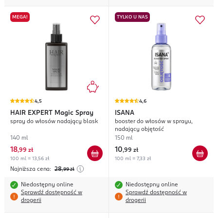
MEGA!
TYLKO U NAS
4,5
4,6
HAIR EXPERT
Magic Spray
ISANA
spray do włosów nadający blask
booster do włosów w sprayu,
nadający objętość
140 ml
150 ml
18
10
,
99 zł
,
99 zł
100 ml = 13,56 zł
100 ml = 7,33 zł
Najniższa cena:
28
,99
zł
Niedostępny online
Niedostępny online
Sprawdź dostępność w
Sprawdź dostępność w
drogerii
drogerii