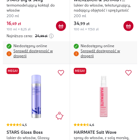
STARS
Big & Sexy
WIERZBICKI & SCHMIDT
termomodelujący koktajl do
lakier do włosów, teksturyzujący,
TriComplex
włosów
nadający objętość i sprężystość
200 ml
200 ml
16
34
,
49 zł
,
99 zł
100 ml = 8,25 zł
100 ml = 17,50 zł
Najniższa cena:
24
,99
zł
Niedostępny online
Niedostępny online
Sprawdź dostępność w
Sprawdź dostępność w
drogerii
drogerii
MEGA!
MEGA!
4,5
4,6
STARS
Gloss Boss
HAIRMATE
Salt Wave
lakier do włosów, Glossy
spray do włosów, z solą morską,