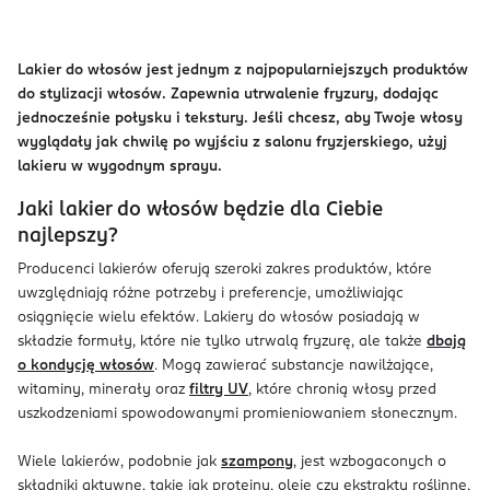
Lakier do włosów jest jednym z najpopularniejszych produktów
do stylizacji włosów. Zapewnia utrwalenie fryzury, dodając
jednocześnie połysku i tekstury. Jeśli chcesz, aby Twoje włosy
wyglądały jak chwilę po wyjściu z salonu fryzjerskiego, użyj
lakieru w wygodnym sprayu.
Jaki lakier do włosów będzie dla Ciebie
najlepszy?
Producenci lakierów oferują szeroki zakres produktów, które
uwzględniają różne potrzeby i preferencje, umożliwiając
osiągnięcie wielu efektów. Lakiery do włosów posiadają w
składzie formuły, które nie tylko utrwalą fryzurę, ale także
dbają
o kondycję włosów
. Mogą zawierać substancje nawilżające,
witaminy, minerały oraz
filtry UV
, które chronią włosy przed
uszkodzeniami spowodowanymi promieniowaniem słonecznym.
Wiele lakierów, podobnie jak
szampony
, jest wzbogaconych o
składniki aktywne, takie jak proteiny, oleje czy ekstrakty roślinne,