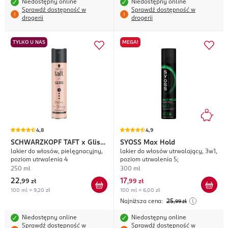
Niedostępny online
Niedostępny online
Sprawdź dostępność w
Sprawdź dostępność w
drogerii
drogerii
TYLKO U NAS
MEGA!
4,8
4,9
SCHWARZKOPF TAFT
x Gliss
SYOSS
Max Hold
lakier do włosów, pielęgnacyjny,
lakier do włosów utrwalający, 3w1,
Holding Me Strongly
poziom utrwalenia 4
poziom utrwalenia 5;
250 ml
300 ml
22
17
,
99 zł
,
99 zł
100 ml = 9,20 zł
100 ml = 6,00 zł
Najniższa cena:
25
,99
zł
Niedostępny online
Niedostępny online
Sprawdź dostępność w
Sprawdź dostępność w