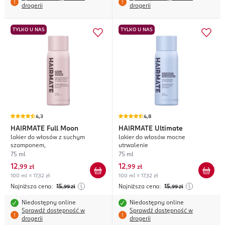
drogerii
drogerii
TYLKO U NAS
TYLKO U NAS
4,3
4,8
HAIRMATE
Full Moon
HAIRMATE
Ultimate
lakier do włosów z suchym
lakier do włosów mocne
szamponem,
utrwalenie
75 ml
75 ml
12
12
,
99 zł
,
99 zł
100 ml = 17,32 zł
100 ml = 17,32 zł
Najniższa cena:
15
Najniższa cena:
15
,99
zł
,99
zł
Niedostępny online
Niedostępny online
Sprawdź dostępność w
Sprawdź dostępność w
drogerii
drogerii