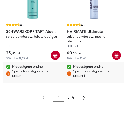
4,5
4,8
SCHWARZKOPF TAFT
Aloe
HAIRMATE
Ultimate
spray do włosów, teksturyzujący
lakier do włosów, mocne
Boost
utrwalenie
150 ml
300 ml
25
40
,
99 zł
,
99 zł
100 ml = 17,33 zł
100 ml = 13,66 zł
Niedostępny online
Niedostępny online
Sprawdź dostępność w
Sprawdź dostępność w
drogerii
drogerii
z
4