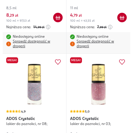
8,5 ml
11 ml
8
4
,
29 zł
,
79 zł
100 ml = 97,53 zł
100 ml = 43,55 zł
Najniższa cena:
14
Najniższa cena:
7
,99
zł
,99
zł
Niedostępny online
Niedostępny online
Sprawdź dostępność w
Sprawdź dostępność w
drogerii
drogerii
MEGA!
MEGA!
4,9
5,0
ADOS
Crystalic
ADOS
Crystalic
lakier do paznokci, nr 08;
lakier do paznokci, nr 03;