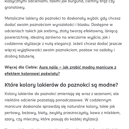
klasycznymi odcieniami, takimi jak burgund, ciemny brąz czy
granatowy.
Metaliczne lakiery do paznokci to doskonały wybór, gdy chcesz
dodać swoim paznokciom wyrazistości i blasku. Dostępne w
odcieniach takich jak srebrny, złoty tworzą efektowną, lśniącą
powierzchnię, idealną zarówno na wieczorne wyjścia, jak i
codzienne stylizacje z nutą elegancji. Jeżeli chcesz dodać jeszcze
więcej wyjątkowości swoim paznokciom, postaw na ozdoby i
drobną biżuterię.
Więcej dla Ciebie:
Aura nails – jak zrobić modny manicure z
efektem kolorowej poświaty?
Które kolory lakierów do paznokci są modne?
Kolory lakierów do paznokci zmieniają się wraz z sezonami, ale
niektóre odcienie pozostają ponadczasowe. W codziennym
manicure doskonale sprawdzą się naturalne kolory, takie jak
perłowy, beżowy, biały, zwykły przezroczysty, kawa z mlekiem,
szary, czy mleczny, które pasują do każdej stylizacji.