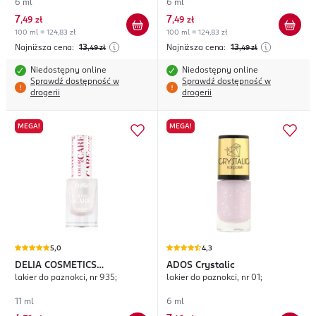
6 ml
6 ml
7
7
,
49 zł
,
49 zł
100 ml = 124,83 zł
100 ml = 124,83 zł
Najniższa cena:
13
Najniższa cena:
13
,49
zł
,49
zł
Niedostępny online
Niedostępny online
Sprawdź dostępność w
Sprawdź dostępność w
drogerii
drogerii
MEGA!
MEGA!
5,0
4,3
DELIA COSMETICS
ADOS
Crystalic
lakier do paznokci, nr 935;
lakier do paznokci, nr 01;
Color&Care
11 ml
6 ml