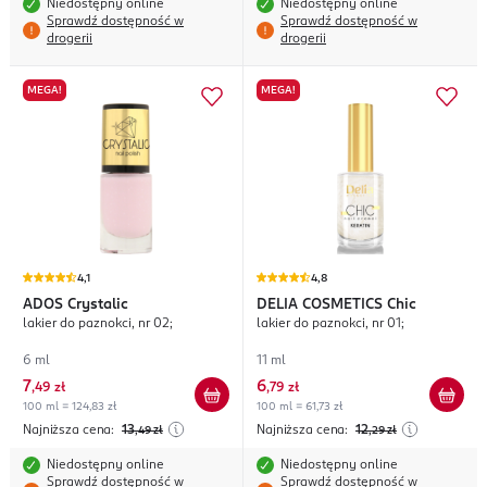
Niedostępny online
Niedostępny online
Sprawdź dostępność w
Sprawdź dostępność w
drogerii
drogerii
MEGA!
MEGA!
4,1
4,8
ADOS
Crystalic
DELIA COSMETICS
Chic
lakier do paznokci, nr 02;
lakier do paznokci, nr 01;
6 ml
11 ml
7
6
,
49 zł
,
79 zł
100 ml = 124,83 zł
100 ml = 61,73 zł
Najniższa cena:
13
Najniższa cena:
12
,49
zł
,29
zł
Niedostępny online
Niedostępny online
Sprawdź dostępność w
Sprawdź dostępność w