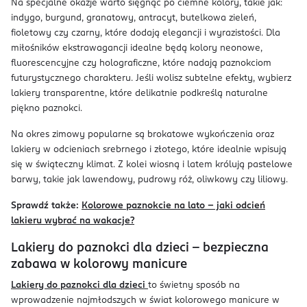
Na specjalne okazje warto sięgnąć po ciemne kolory, takie jak:
indygo, burgund, granatowy, antracyt, butelkowa zieleń,
fioletowy czy czarny, które dodają elegancji i wyrazistości. Dla
miłośników ekstrawagancji idealne będą kolory neonowe,
fluorescencyjne czy holograficzne, które nadają paznokciom
futurystycznego charakteru. Jeśli wolisz subtelne efekty, wybierz
lakiery transparentne, które delikatnie podkreślą naturalne
piękno paznokci.
Na okres zimowy popularne są brokatowe wykończenia oraz
lakiery w odcieniach srebrnego i złotego, które idealnie wpisują
się w świąteczny klimat. Z kolei wiosną i latem królują pastelowe
barwy, takie jak lawendowy, pudrowy róż, oliwkowy czy liliowy.
Sprawdź także:
Kolorowe paznokcie na lato – jaki odcień
lakieru wybrać na wakacje?
Lakiery do paznokci dla dzieci – bezpieczna
zabawa w kolorowy manicure
Lakiery do paznokci dla dzieci
to świetny sposób na
wprowadzenie najmłodszych w świat kolorowego manicure w