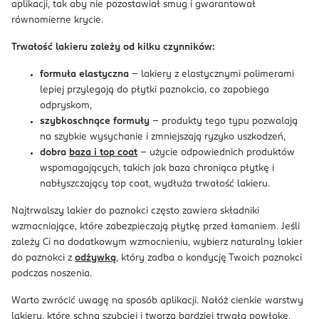
aplikacji, tak aby nie pozostawiał smug i gwarantował
równomierne krycie.
Trwałość lakieru zależy od kilku czynników:
formuła elastyczna
– lakiery z elastycznymi polimerami
lepiej przylegają do płytki paznokcia, co zapobiega
odpryskom,
szybkoschnące formuły
– produkty tego typu pozwalają
na szybkie wysychanie i zmniejszają ryzyko uszkodzeń,
dobra
baza i top coat
– użycie odpowiednich produktów
wspomagających, takich jak baza chroniąca płytkę i
nabłyszczający top coat, wydłuża trwałość lakieru.
Najtrwalszy lakier do paznokci często zawiera składniki
wzmacniające, które zabezpieczają płytkę przed łamaniem. Jeśli
zależy Ci na dodatkowym wzmocnieniu, wybierz naturalny lakier
do paznokci z
odżywką
, który zadba o kondycję Twoich paznokci
podczas noszenia.
Warto zwrócić uwagę na sposób aplikacji. Nałóż cienkie warstwy
lakieru, które schną szybciej i tworzą bardziej trwałą powłokę.