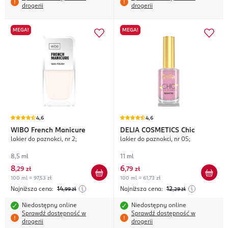
drogerii
drogerii
MEGA!
MEGA!
4,6
4,6
WIBO
French Manicure
DELIA COSMETICS
Chic
lakier do paznokci, nr 2;
lakier do paznokci, nr 05;
8,5 ml
11 ml
8
6
,
29 zł
,
79 zł
100 ml = 97,53 zł
100 ml = 61,73 zł
Najniższa cena:
14
Najniższa cena:
12
,99
zł
,29
zł
Niedostępny online
Niedostępny online
Sprawdź dostępność w
Sprawdź dostępność w
drogerii
drogerii