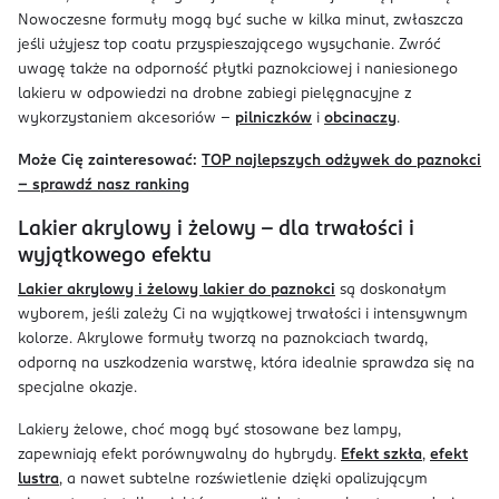
Nowoczesne formuły mogą być suche w kilka minut, zwłaszcza
jeśli użyjesz top coatu przyspieszającego wysychanie. Zwróć
uwagę także na odporność płytki paznokciowej i naniesionego
lakieru w odpowiedzi na drobne zabiegi pielęgnacyjne z
wykorzystaniem akcesoriów –
pilniczków
i
obcinaczy
.
Może Cię zainteresować:
TOP najlepszych odżywek do paznokci
– sprawdź nasz ranking
Lakier akrylowy i żelowy – dla trwałości i
wyjątkowego efektu
Lakier akrylowy i żelowy lakier do paznokci
są doskonałym
wyborem, jeśli zależy Ci na wyjątkowej trwałości i intensywnym
kolorze. Akrylowe formuły tworzą na paznokciach twardą,
odporną na uszkodzenia warstwę, która idealnie sprawdza się na
specjalne okazje.
Lakiery żelowe, choć mogą być stosowane bez lampy,
zapewniają efekt porównywalny do hybrydy.
Efekt szkła
,
efekt
lustra
, a nawet subtelne rozświetlenie dzięki opalizującym