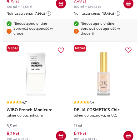
4
7
,
79 zł
,
49 zł
100 ml = 43,55 zł
100 ml = 124,83 zł
Najniższa cena:
7
Najniższa cena:
13
,99
zł
,49
zł
Niedostępny online
Niedostępny online
Sprawdź dostępność w
Sprawdź dostępność w
drogerii
drogerii
MEGA!
MEGA!
4,7
4,4
WIBO
French Manicure
DELIA COSMETICS
Chic
lakier do paznokci, nr 1;
lakier do paznokci, nr 02;
8,5 ml
11 ml
8
6
,
29 zł
,
79 zł
100 ml = 97,53 zł
100 ml = 61,73 zł