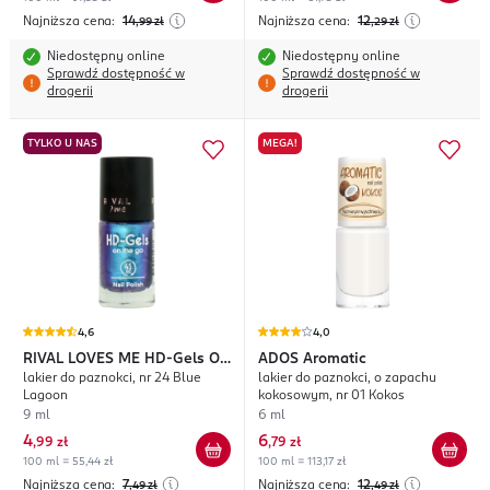
Najniższa cena:
14
Najniższa cena:
12
,99
zł
,29
zł
Niedostępny online
Niedostępny online
Sprawdź dostępność w
Sprawdź dostępność w
drogerii
drogerii
TYLKO U NAS
MEGA!
4,6
4,0
RIVAL LOVES ME
HD-Gels On
ADOS
Aromatic
lakier do paznokci, nr 24 Blue
lakier do paznokci, o zapachu
The Go
Lagoon
kokosowym, nr 01 Kokos
9 ml
6 ml
4
6
,
99 zł
,
79 zł
100 ml = 55,44 zł
100 ml = 113,17 zł
Najniższa cena:
7
Najniższa cena:
12
,49
zł
,49
zł