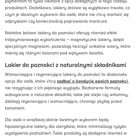
pigmentom to tylko niektóre z opcji dostępnych w tego rodzaju
produktach. Dodatkowo, lakiery żelowe są wyjątkowo trwałe, co
czyni je idealnym wyborem dla osób, które nie chcą martwić się
odpryskami czy koniecznością poprawiania manicure.
Niektóre żelowe lakiery do paznokci oferują również efekt
trójwymiarowego wykończenia – magnetyczne lakiery, dzięki
specjalnym magnesom, pozwalają tworzyć unikalne wzory, które
mienią się różnymi kolorami pod wpływem światła.
Lakier do paznokci z naturalnymi składnikami
Wzmacniające i regenerujące lakiery do paznokci to doskonała
opcja dla osób, które chcą
zadbać o kondycję swoich paznokci
,
nie rezygnując z ich pięknego wyglądu. Bezbarwne formuły
wzbogacone o naturalne składniki, takie jak olejki czy witaminy,
działają regenerująco i wzmacniająco, chroniąc płytkę przed
łamaniem.
Dla osób o wrażliwej skórze świetnym wyborem będą
hipoalergiczne lakiery dla alergików, które minimalizują ryzyko
wystąpienia podrażnień. Takie produkty są dostępne również w