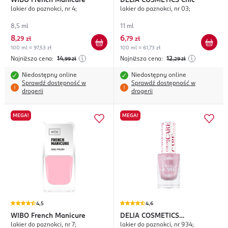
WIBO
French Manicure
DELIA COSMETICS
Chic
lakier do paznokci, nr 4;
lakier do paznokci, nr 03;
8,5 ml
11 ml
8
6
,
29 zł
,
79 zł
100 ml = 97,53 zł
100 ml = 61,73 zł
Najniższa cena:
14
Najniższa cena:
12
,99
zł
,29
zł
Niedostępny online
Niedostępny online
Sprawdź dostępność w
Sprawdź dostępność w
drogerii
drogerii
MEGA!
MEGA!
4,5
4,6
WIBO
French Manicure
DELIA COSMETICS
lakier do paznokci, nr 7;
lakier do paznokci, nr 934;
Color&Care