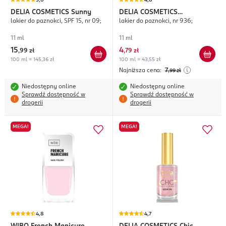
5,0
4,8
DELIA COSMETICS
Sunny
DELIA COSMETICS
lakier do paznokci, SPF 15, nr 09;
lakier do paznokci, nr 936;
Color&Care
11 ml
11 ml
15
4
,
99 zł
,
79 zł
100 ml = 145,36 zł
100 ml = 43,55 zł
Najniższa cena:
7
,99
zł
Niedostępny online
Niedostępny online
Sprawdź dostępność w
Sprawdź dostępność w
drogerii
drogerii
MEGA!
MEGA!
4,8
4,7