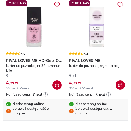
TYLKO U NAS
TYLKO U NAS
4,6
4,2
RIVAL LOVES ME
HD-Gels On
RIVAL LOVES ME
lakier do paznokci, nr 36 Lavender
lakier do paznokci, wybielający
The Go
Life
9 ml
9 ml
4
4
,
99 zł
,
99 zł
100 ml = 55,44 zł
100 ml = 55,44 zł
Najniższa cena:
7
Najniższa cena:
7
,49
zł
,49
zł
Niedostępny online
Niedostępny online
Sprawdź dostępność w
Sprawdź dostępność w
drogerii
drogerii