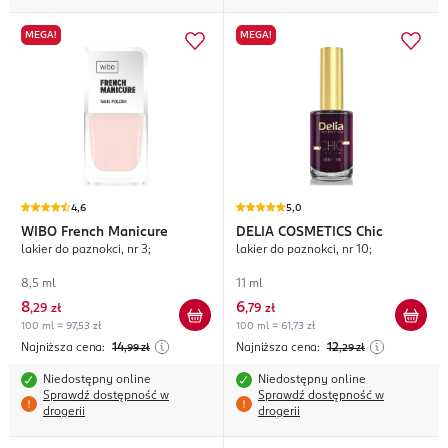
MEGA!
MEGA!
4,6
5,0
WIBO
French Manicure
DELIA COSMETICS
Chic
lakier do paznokci, nr 3;
lakier do paznokci, nr 10;
8,5 ml
11 ml
8
6
,
29 zł
,
79 zł
100 ml = 97,53 zł
100 ml = 61,73 zł
Najniższa cena:
14
Najniższa cena:
12
,99
zł
,29
zł
Niedostępny online
Niedostępny online
Sprawdź dostępność w
Sprawdź dostępność w
drogerii
drogerii