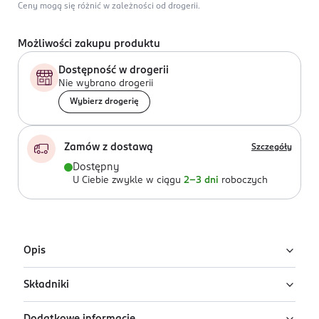
Ceny mogą się różnić w zależności od drogerii.
Możliwości zakupu produktu
Dostępność w drogerii
Nie wybrano drogerii
Wybierz drogerię
Zamów z dostawą
Szczegóły
Dostępny
U Ciebie zwykle w ciągu
2-3 dni
roboczych
Opis
Składniki
Trwały lakier do paznokci Ados Premium Line utrzymuje
się aż do 7 dni. Kremowa konsystencja łatwo się