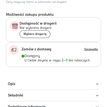
Ceny mogą się różnić w zależności od drogerii.
Możliwości zakupu produktu
Dostępność w drogerii
Nie wybrano drogerii
Wybierz drogerię
Zamów z dostawą
Szczegóły
Dostępny
U Ciebie zwykle w ciągu
2-3 dni
roboczych
Opis
Składniki
Trwały lakier do paznokci Ados Premium Line utrzymuje
się aż do 7 dni. Kremowa konsystencja łatwo się