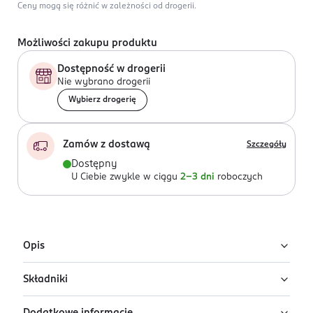
Ceny mogą się różnić w zależności od drogerii.
Możliwości zakupu produktu
Dostępność w drogerii
Nie wybrano drogerii
Wybierz drogerię
Zamów z dostawą
Szczegóły
Dostępny
U Ciebie zwykle w ciągu
2-3 dni
roboczych
Opis
Składniki
Trwały lakier do paznokci Ados z kolekcji
Premium Line