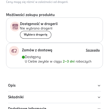
Ceny mogą się różnić w zależności od drogerii.
Możliwości zakupu produktu
Dostępność w drogerii
Nie wybrano drogerii
Wybierz drogerię
Zamów z dostawą
Szczegóły
Dostępny
U Ciebie zwykle w ciągu
2-3 dni
roboczych
Opis
Składniki
Trwały lakier do paznokci Ados Premium Line utrzymuje
się aż do 7 dni. Kremowa konsystencja łatwo się