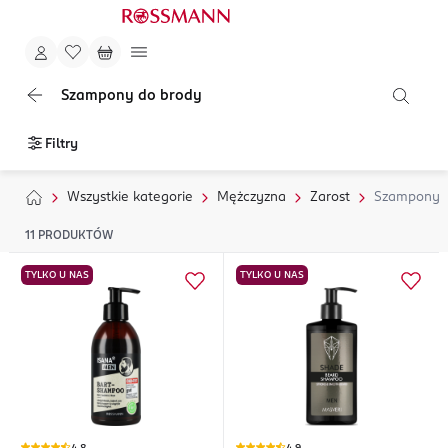
Szampony do brody
Filtry
Wszystkie kategorie
Mężczyzna
Zarost
Szampony 
11
PRODUKTÓW
TYLKO U NAS
TYLKO U NAS