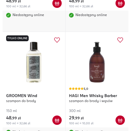
48
48
,
99 zł
,
99 zł
100 ml = 32,66 zł
100 ml = 32,66 zł
Niedostępny online
Niedostępny online
TYLKO ONLINE
5,0
GROOMEN
Wind
HAGI
Men Whisky Barber
szampon do brody
szampon do brody i wąsów
150 ml
300 ml
48
29
,
99 zł
,
99 zł
100 ml = 32,66 zł
100 ml = 10,00 zł