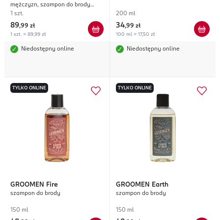
mężczyzn, szampon do brody
100ml + balsam do brody 100ml,
1 szt.
200 ml
Sicilian Lime
89
34
,
99 zł
,
99 zł
1 szt. = 89,99 zł
100 ml = 17,50 zł
Niedostępny online
Niedostępny online
TYLKO ONLINE
TYLKO ONLINE
GROOMEN
Fire
GROOMEN
Earth
szampon do brody
szampon do brody
150 ml
150 ml