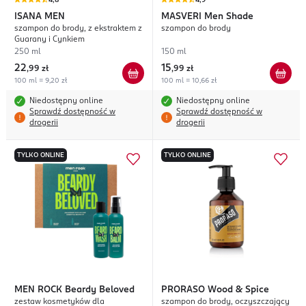
4,8
4,9
ISANA MEN
MASVERI
Men Shade
szampon do brody, z ekstraktem z
szampon do brody
Guarany i Cynkiem
250 ml
150 ml
22
15
,
99 zł
,
99 zł
100 ml = 9,20 zł
100 ml = 10,66 zł
Niedostępny online
Niedostępny online
Sprawdź dostępność w
Sprawdź dostępność w
drogerii
drogerii
TYLKO ONLINE
TYLKO ONLINE
MEN ROCK
Beardy Beloved
PRORASO
Wood & Spice
zestaw kosmetyków dla
szampon do brody, oczyszczający