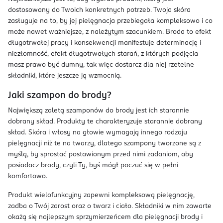
dostosowany do Twoich konkretnych potrzeb. Twoja skóra
zasługuje na to, by jej pielęgnacja przebiegała kompleksowo i co
może nawet ważniejsze, z należytym szacunkiem. Broda to efekt
długotrwałej pracy i konsekwencji manifestuje determinację i
niezłomność, efekt długotrwałych starań, z których podjęcia
masz prawo być dumny, tak więc dostarcz dla niej rzetelne
składniki, które jeszcze ją wzmocnią.
Jaki szampon do brody?
Największą zaletą szamponów do brody jest ich starannie
dobrany skład. Produkty te charakteryzuje starannie dobrany
skład. Skóra i włosy na głowie wymagają innego rodzaju
pielęgnacji niż te na twarzy, dlatego szampony tworzone są z
myślą, by sprostać postawionym przed nimi zadaniom, aby
posiadacz brody, czyli Ty, byś mógł poczuć się w pełni
komfortowo.
Produkt wielofunkcyjny zapewni kompleksową pielęgnację,
zadba o Twój zarost oraz o twarz i ciało. Składniki w nim zawarte
okażą się najlepszym sprzymierzeńcem dla pielęgnacji brody i