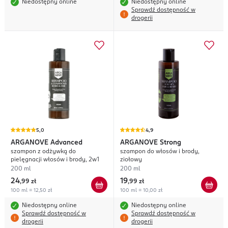
Niedostępny online
Niedostępny online
Sprawdź dostępność w
drogerii
5,0
4,9
ARGANOVE
Advanced
ARGANOVE
Strong
szampon z odżywką do
szampon do włosów i brody,
pielęgnacji włosów i brody, 2w1
ziołowy
200 ml
200 ml
24
19
,
99 zł
,
99 zł
100 ml = 12,50 zł
100 ml = 10,00 zł
Niedostępny online
Niedostępny online
Sprawdź dostępność w
Sprawdź dostępność w
drogerii
drogerii