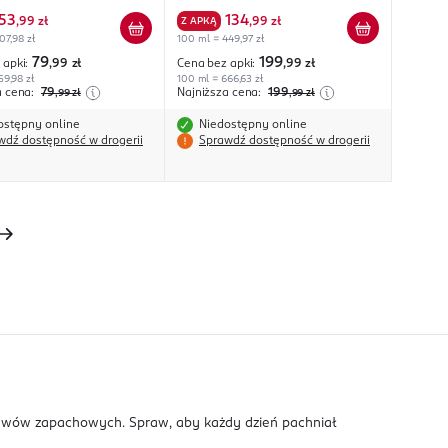
53
134
,
99 zł
Z APKĄ
,
99 zł
07,98 zł
100 ml = 449,97 zł
79
199
 apki:
,99
zł
Cena bez apki:
,99
zł
59,98 zł
100 ml = 666,63 zł
a cena:
79
Najniższa cena:
199
,99
zł
,99
zł
ostępny online
Niedostępny online
wdź dostępność w drogerii
Sprawdź dostępność w drogerii
tawów zapachowych. Spraw, aby każdy dzień pachniał