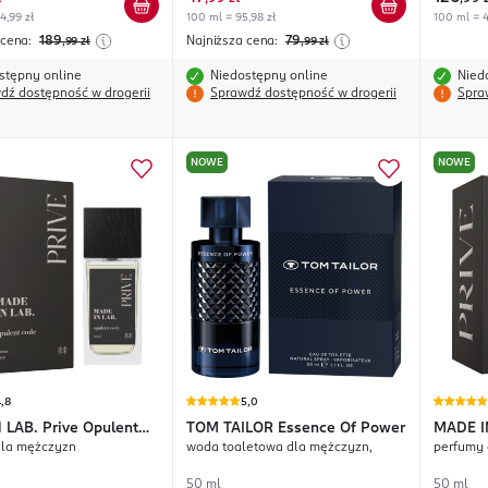
4,99 zł
100 ml = 95,98 zł
100 ml = 4
 cena:
189
Najniższa cena:
79
,99
zł
,99
zł
stępny online
Niedostępny online
Nied
dź dostępność w drogerii
Sprawdź dostępność w drogerii
Spra
NOWE
NOWE
,8
5,0
 LAB.
Prive Opulent
TOM TAILOR
Essence Of Power
MADE I
dla mężczyzn
woda toaletowa dla mężczyzn,
perfumy 
Mirage
50 ml
50 ml