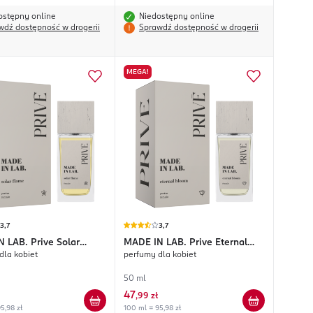
ostępny online
Niedostępny online
wdź dostępność w drogerii
Sprawdź dostępność w drogerii
MEGA!
3,7
3,7
N LAB.
Prive Solar
MADE IN LAB.
Prive Eternal
dla kobiet
perfumy dla kobiet
Bloom
50 ml
47
,
99 zł
5,98 zł
100 ml = 95,98 zł