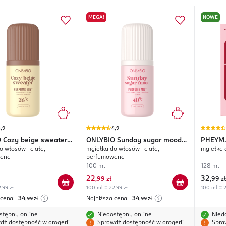
MEGA!
NOWE
,9
4,9
O
Cozy beige sweater
ONLYBIO
Sunday sugar mood
PHEYM
o włosów i ciała,
mgiełka do włosów i ciała,
mgiełka d
40°C
wana
perfumowana
100 ml
128 ml
22
32
,
99 zł
,
99 zł
,99 zł
100 ml = 22,99 zł
100 ml = 2
 cena:
34
Najniższa cena:
34
,99
zł
,99
zł
stępny online
Niedostępny online
Nied
dź dostępność w drogerii
Sprawdź dostępność w drogerii
Spra