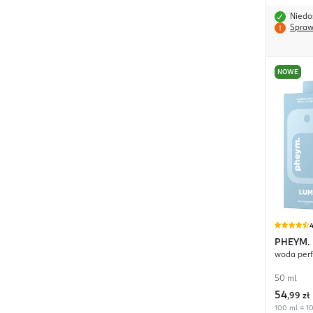
Niedo
Spraw
NOWE
4
PHEYM.
woda per
50 ml
54
,
99 zł
100 ml = 10