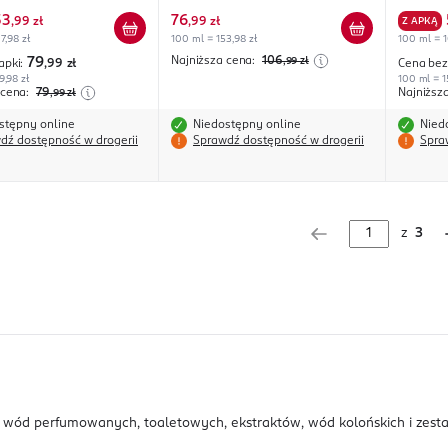
53
76
,
99 zł
,
99 zł
Z APKĄ
7,98 zł
100 ml = 153,98 zł
100 ml = 1
Najniższa cena:
106
79
,99
zł
apki:
,99
zł
Cena bez
9,98 zł
100 ml = 1
 cena:
79
Najniższ
,99
zł
stępny online
Niedostępny online
Nied
dź dostępność w drogerii
Sprawdź dostępność w drogerii
Spra
z
3
ść wód perfumowanych, toaletowych, ekstraktów, wód kolońskich i zes