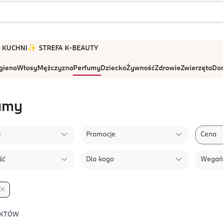
 W KUCHNI
✨ STREFA K-BEAUTY
igiena
Włosy
Mężczyzna
Perfumy
Dziecko
Żywność
Zdrowie
Zwierzęta
Dom
umy
e
Promocje
Cena
ść
Dla kogo
Wegań
KTÓW