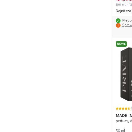
100 ml = 13
Najniższa
Niedo
Spraw
NOWE
4
MADE IN
perfumy 
Code
50 ml