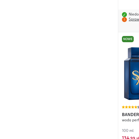
Niedo
Spraw
NOWE
BANDER
woda per
100 ml
134
,
99 z