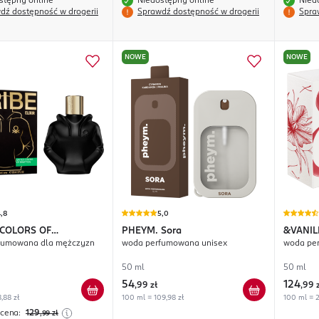
stępny online
Niedostępny online
Nied
dź dostępność w drogerii
Sprawdź dostępność w drogerii
Spra
NOWE
NOWE
,8
5,0
 COLORS OF
PHEYM.
Sora
&VANIL
fumowana dla mężczyzn
woda perfumowana unisex
woda per
ON
We Are Tribe Elixir
50 ml
50 ml
54
124
,
99 zł
,
99 
,88 zł
100 ml = 109,98 zł
100 ml = 2
 cena:
129
,99
zł