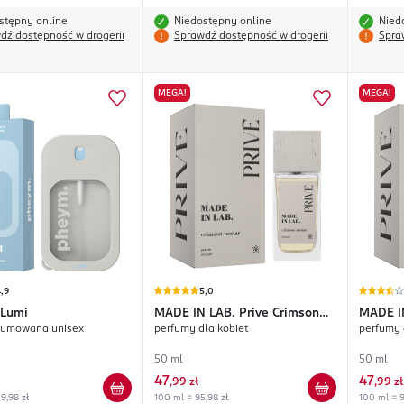
stępny online
Niedostępny online
Nied
dź dostępność w drogerii
Sprawdź dostępność w drogerii
Spra
MEGA!
MEGA!
,9
5,0
Lumi
MADE IN LAB.
Prive Crimson
MADE I
fumowana unisex
perfumy dla kobiet
perfumy 
Nectar
Flame
50 ml
50 ml
47
47
,
99 zł
,
99 zł
9,98 zł
100 ml = 95,98 zł
100 ml = 9