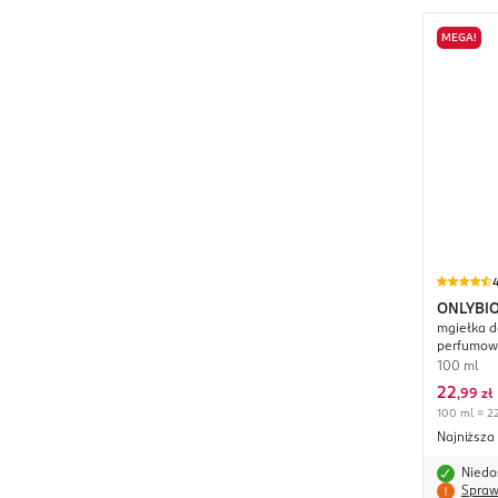
MEGA!
4
ONLYBI
mgiełka d
26°C
perfumo
100 ml
22
,
99 zł
100 ml = 22
Najniższa
Niedo
Spraw