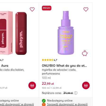
MEGA!
4,7
4,7
.
Aura
ONLYBIO
What do you do at
o ciała dla kobiet,
mgiełka do włosów i ciała,
midnight? 19°C
perfumowana
100 ml
22
,
99 zł
5,77 zł
100 ml = 22,99 zł
Najniższa cena:
34
,99
zł
ostępny online
Niedostępny online
wdź dostępność w drogerii
Sprawdź dostępność w drogerii