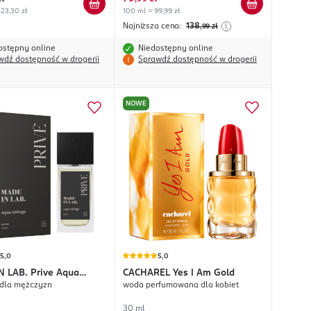
23,30 zł
100 ml = 99,99 zł
Najniższa cena:
138
,99
zł
ostępny online
Niedostępny online
wdź dostępność w drogerii
Sprawdź dostępność w drogerii
NOWE
5,0
5,0
N LAB.
Prive Aqua
CACHAREL
Yes I Am Gold
dla mężczyzn
woda perfumowana dla kobiet
30 ml