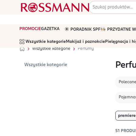
PROMOCJE
GAZETKA
☀️ PORADNIK SPF
🧑🏻‍🍳 PRZYDATNE
Wszystkie kategorie
Makijaż i paznokcie
Pielęgnacja i h
Wszystkie kategorie
Perfumy
Perf
Wszystkie kategorie
Polecan
Pojemno
premiere
51
PRODU