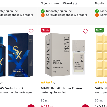
Najniższa cena:
79
Najniższ
,99
zł
stępny online
Niedostępny online
Nied
dź dostępność w drogerii
Sprawdź dostępność w drogerii
Spra
MEGA!
NOWE
5,0
4,2
AS
Seduction X
MADE IN LAB.
Prive Divine
SABRIN
fumowana dla mężczyzn
perfumy dla kobiet
woda per
Essence
Tooth 
50 ml
30 ml
47
126
ł
,
99 zł
,
99 