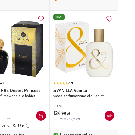
NOWE
4,1
4,5
 PRE
Desert Princess
&VANILLA
Vanilla
fumowana dla kobiet
woda perfumowana dla kobiet
50 ml
124
,
99 zł
5,54 zł
100 ml = 249,98 zł
a cena:
79
,99
zł