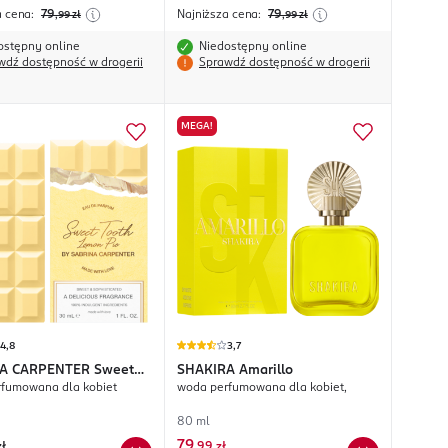
a cena:
79
Najniższa cena:
79
,99
zł
,99
zł
ostępny online
Niedostępny online
wdź dostępność w drogerii
Sprawdź dostępność w drogerii
MEGA!
4,8
3,7
A CARPENTER
Sweet
SHAKIRA
Amarillo
fumowana dla kobiet
woda perfumowana dla kobiet,
Lemon Pie
80 ml
79
zł
,
99 zł