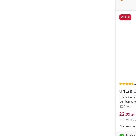
MEGA!
4
ONLYBI
mgiełka d
37°C
perfumo
100 ml
22
,
99 zł
100 ml = 22
Najniższa