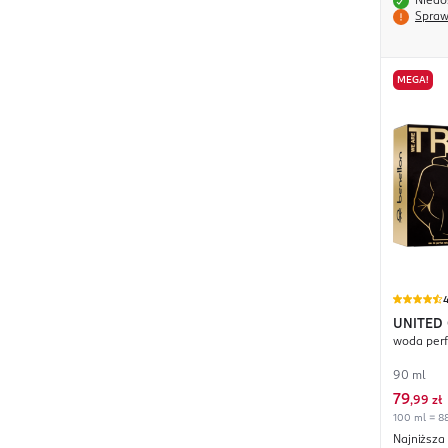
Niedo
Spraw
MEGA!
4
UNITED
woda per
BENETT
90 ml
79
,
99 zł
100 ml = 88
Najniższa