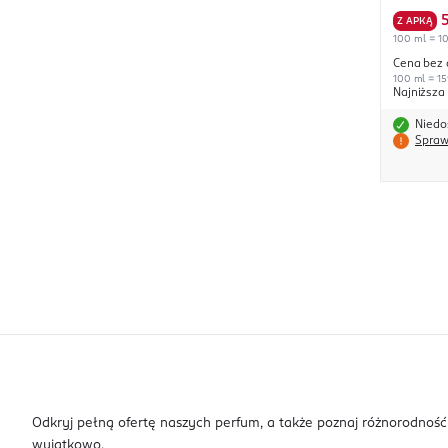
Z APKĄ
100 ml = 10
Cena bez 
100 ml = 15
Najniższa
Niedo
Spraw
Odkryj pełną ofertę naszych perfum, a także poznaj różnorodno
wyjątkowo.