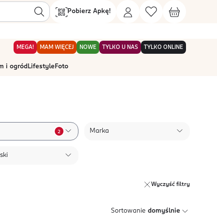
Pobierz Apkę!
MEGA!
MAM WIĘCEJ
NOWE
TYLKO U NAS
TYLKO ONLINE
 i ogród
Lifestyle
Foto
Marka
2
ski
Wyczyść filtry
Sortowanie
domyślnie