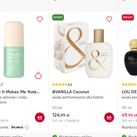
NOWE
MEGA!
,7
4,5
O
It Makes Me Nuts
&VANILLA
Coconut
LOU DE
o włosów i ciała,
woda perfumowana dla kobiet
woda per
wana
50 ml
90 ml
124
49
,
99 zł
,
99 zł
,99 zł
100 ml = 249,98 zł
100 ml = 5
 cena:
34
Najniższ
,99
zł