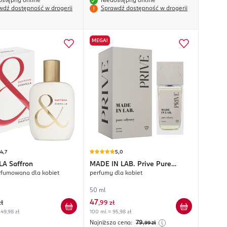
ostępny online
Niedostępny online
wdź dostępność w drogerii
Sprawdź dostępność w drogerii
MEGA!
4,7
5,0
LA
Saffron
MADE IN LAB.
Prive Pure
fumowana dla kobiet
perfumy dla kobiet
Odyssey
50 ml
47
zł
,
99 zł
49,98 zł
100 ml = 95,98 zł
Najniższa cena:
79
,99
zł